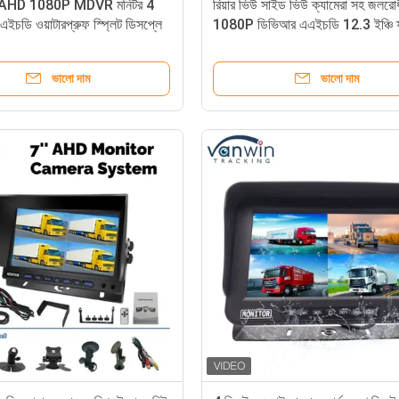
চি AHD 1080P MDVR মনিটর 4
রিয়ার ভিউ সাইড ভিউ ক্যামেরা সহ জলরো
 এইচডি ওয়াটারপ্রুফ স্প্লিট ডিসপ্লে
1080P ডিভিআর এএইচডি 12.3 ইঞ্চি ফ্রন
হনের জন্য
ব্লাইন্ড এরিয়া কার মনিটর
ভালো দাম
ভালো দাম