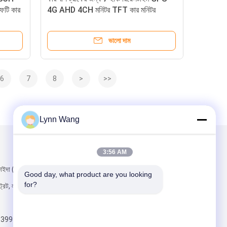
ফটি কার
4G AHD 4CH মনিটর TFT কার মনিটর
ডিসপ্লে
ভালো দাম
6
7
8
>
>>
Lynn Wang
আমাদের মেইল ​​করুন
3:56 AM
ংকাইদা (Yunchen)
Good day, what product are you looking 
for?
্ট্রিট, লংহুয়া জেলা,
8399