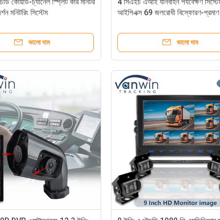
চডি কোয়াড-চ্যানেল স্প্লিট কার মনিটর
4 সিএইচ এআই যানবাহন পর্যবেক্ষণ সিস্টে
র্শন মনিটরিং সিস্টেম
আইপিএক্স 69 জলরোধী বিস্ফোরণ-প্রমাণ 
এএইচডি ডিসপ্লে
ভালো দাম
ভালো দাম