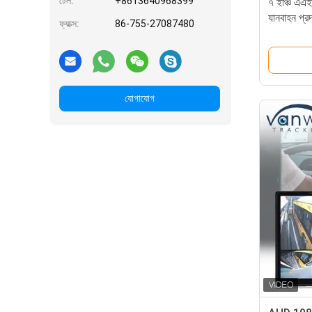
টেল:
+8613640968399
৭ ইঞ্চি এএই
যানবাহন প্রদ
ফ্যাক্স:
86-755-27087480
যোগাযোগ