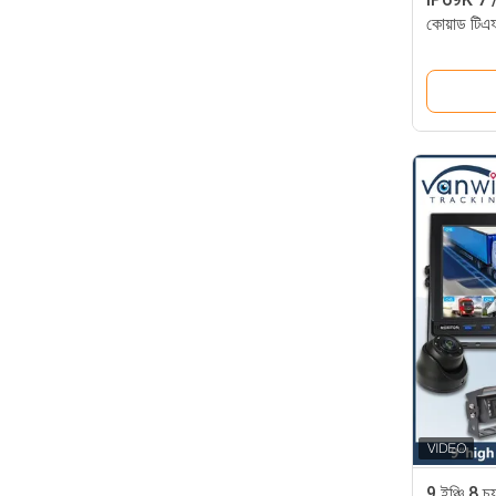
কোয়াড টিএফ
যানবাহনের জ
9 ইঞ্চি 8 