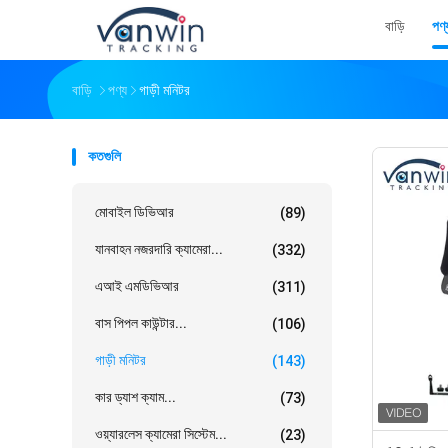
বাড়ি
পণ্
বাড়ি
পণ্য
গাড়ী মনিটর
কতগুলি
মোবাইল ডিভিআর
(89)
যানবাহন নজরদারি ক্যামেরা...
(332)
এআই এমডিভিআর
(311)
বাস পিপল কাউন্টার...
(106)
গাড়ী মনিটর
(143)
কার ড্যাশ ক্যাম...
(73)
ওয়্যারলেস ক্যামেরা সিস্টেম...
(23)