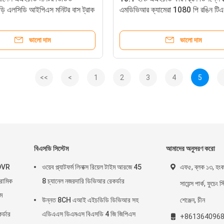
ি এলসিডি আইপিএস মনিটর বাস ট্রাক
এমডিভিআর ক্যামেরা 1080 পি রঙিন টিএ
মনিটর সিস্টেম
ভালো দাম
ভালো দাম
<<
<
1
2
3
4
5
বিএসডি সিস্টেম
আমাদের অনুসরণ করো
MDVR
ওয়েব প্ল্যাটফর্ম লিনাক্স রিয়েল টাইম আরজে 45
এফ৫, ব্লক ১৩, হ
ামিক
8 চ্যানেল নজরদারি ডিভিআর রেকর্ডার
সায়েন্স পার্ক, ফুচেং স
েম
উন্নত 8CH এআই এইচডিডি ডিভিআর সহ
শেঞ্জেন, চীন
র্ডার
এডিএএস ডিএমএস বিএসডি 4 জি জিপিএস
+861364096