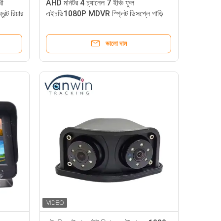
ধী
AHD মনিটর 4 চ্যানেল 7 ইঞ্চি ফুল
্ট রিয়ার
এইচডি1080P MDVR স্প্লিট ডিসপ্লে গাড়ি
মনিটর গাড়ির জন্য
ভালো দাম