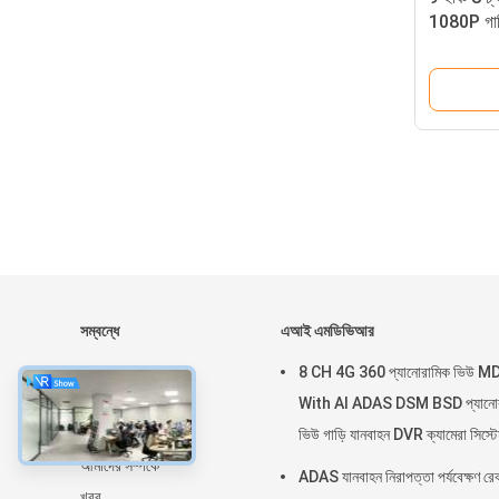
1080P গাড়
ট্রেলার জন্য
সম্বন্ধে
এআই এমডিভিআর
বাড়ি
8 CH 4G 360 প্যানোরামিক ভিউ 
পণ্য
With AI ADAS DSM BSD প্যানোর
ভিআর শো
ভিউ গাড়ি যানবাহন DVR ক্যামেরা সিস্ট
আমাদের সম্পর্কে
ADAS যানবাহন নিরাপত্তা পর্যবেক্ষণ রেক
খবর