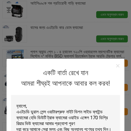
আইপি৬৯কে শক প্রতিরোধী গাড়ি ক্যামেরা
এখন অনুসন্ধান করুন
বাসের জন্য এএইচডি কার ডোম ক্যামেরা
এখন অনুসন্ধান করুন
প্লাগ অ্যান্ড প্লে ১ - ৪ চ্যানেল ৭২০পি ওয়্যারলেস ম্যাগনেটিক ক্যামেরা
সিস্টেম ৭" মনিটর BSD অ্যালার্ম রিচার্জেবল ট্রাক আরভি ট্রেলার ফার্ম
মেশিনারির জন্য
আমাদের সাথে
যোগাযোগ করুন
একটি বার্তা রেখে যান
আমরা শীঘ্রই আপনাকে আবার কল করব!
আমাদের সাথে
যোগাযোগ করুন
1080P AHD জলরোধী যানবাহন CCTV ক্যামেরা নিরাপত্তা গম্বুজ
ক্যামেরা
আমাদের সাথে
যোগাযোগ করুন
7 - ইঞ্চি এইচডি মনিটর এএইচডি রাডার রিভার্স ক্যামেরা সহ আইপি 68
ওয়াটারপ্রুফ সাইড / রিয়ার ভিউ সিস্টেম