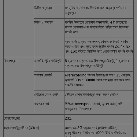
ভিডিও অনুসন্ধান
সময়, টাইপ, স্টোরেজ ডিভাইস এবং অন্যান্য শর্ত দ্বারা
অনুসন্ধান
ভিডিও প্লেব্যাক
স্থানীয় ডিভাইসে প্লেব্যাক সমর্থনকারী, 4 টি চ্যানেলের
সমলয় প্লেব্যাক এবং ফাইলগুলিতে গাড়ির তথ্য বিশ্লেষণ
সমর্থন করে
দ্রুত এগিয়ে, দ্রুত পশ্চাদ্ধাবন, খেলা এবং বিরতি সমর্থন,
দ্রুত এগিয়ে এবং দ্রুত ব্যাকগ্রাউন্ড সমর্থন 2x, 4x, 8x
এবং 16x গতিতে, নির্বাচিত সময় থেকে ফাইল সমর্থন সমর্থন
বিপদাশঙ্কা
এলার্ম ইনপুট / আউটপুট
6 চ্যানেল / বন্ধ সংকেত বিপদাশঙ্কা ইনপুট, 1 চ্যানেল /
বন্ধ সংকেত বিপদাশঙ্কা আউটপুট
অ্যালার্ম রেকর্ডিং
Prerecording ফাংশন বিপদাশঙ্কা আগে 15 সেকেন্ড,
অ্যালার্ম 30s ~ 30min থেকে সামঞ্জস্য করা যাবে পরে
রেকর্ডিং সময়কাল
স্টোরেজ স্পেস এলার্ম
স্টোরেজ স্পেস বিপদাশঙ্কা জন্য সমর্থন সেটিংস
ফাংশন এলার্ম
জিপিএস overspeed এলার্ম, ত্বরণ এলার্ম, গতি
সনাক্তকরণ বিপদাশঙ্কা
যোগাযোগ বন্দর
232,
ওয়্যারলেস ট্রান্সমিশন (ঐচ্ছিক)
এমবেডেড 3G ওয়্যারলেস ট্রান্সমিশন মডিউল,
ডাব্লুসিডিএমএ, সিডিএমএ ২000, টিডি-এসসিডিএমএ