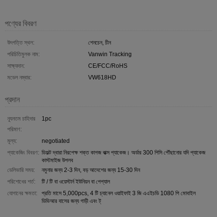
পণ্যের বিবরণ
উৎপত্তি স্থল:
শেনচেন, চীন
পরিচিতিমুলক নাম:
Vanwin Tracking
সাক্ষ্যদান:
CE/FCC/RoHS
মডেল নম্বার:
VW618HD
প্রদান
ন্যূনতম চাহিদার
1pc
পরিমাণ:
মূল্য:
negotiated
প্যাকেজিং বিবরণ:
ডিফল্ট দ্বারা নিরপেক্ষ শক্ত কাগজ বাক্স প্যাকেজ। অর্ডার 300 পিসি পৌঁছানোর যদি প্যাকেজ
কাস্টমাইজ উপলব
ডেলিভারি সময়:
নমুনার জন্য 2-3 দিন, বড় আদেশের জন্য 15-30 দিন
পরিশোধের শর্ত:
টি / টি বা ওয়েস্টার্ন ইউনিয়ন বা পেপ্যাল
যোগানের ক্ষমতা:
প্রতি মাসে 5,000pcs, 4 টি চ্যানেল ওয়াইফাই 3 জি এএইচডি 1080 পি মোবাইল
ডিভিআর বাসের জন্য গাড়ী এবং ট্