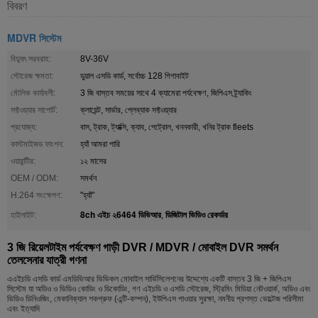
বিবরণ
MDVR সিস্টেম
বিদ্যুৎ সরবরাহ:
8V-36V
স্টোরেজ ক্ষমতা:
ডুয়াল এসডি কার্ড, সর্বোচ্চ 128 গিগাবাইট
মৌলিক কার্যাবলী:
3 জি বাস্তব সময়ের সাথে 4 ক্যামেরা পর্যবেক্ষণ, জিপিএস ট্র্যাকিং
সফ্টওয়্যার সাপোর্ট:
ক্লায়েন্ট, সার্ভার, প্লেব্যাক সফ্টওয়্যার
প্রযোজ্য:
বাস, ট্রাক, ট্যাক্সি, ক্যাব, পেট্রোল, খননকারী, খনির ট্রাক fleets
কাস্টমাইজড ফাংশন:
হ্যাঁ আমরা পারি
ওয়ারান্টীর:
১২ মাসের
OEM / ODM:
সমর্থন
H.264 সংক্ষেপণ:
"হ্যাঁ"
8ch এইচ ২6464 ডিভিআর
ডিজিটাল ভিডিও রেকর্ডার
হাইলাইট:
,
3 জি রিয়েলটাইম পর্যবেক্ষণ গাড়ী DVR / MDVR / মোবাইল DVR সমর্থন
তেলসেনার যাত্রী গণনা
এএইচডি এসডি কার্ড এমডিভিআর ভিভিকল মোবাইল সার্ভিসিলেশনের উদ্দেশ্যে একটি বাস্তব 3 জি + জিপিএস
সিস্টেম যা অডিও ও ভিডিও কোডিং ও ডিকোডিং, গণ এইচডি ও এসডি স্টোরেজ, স্ট্রিমিং মিডিয়া নেটওয়ার্ক, অডিও এবং
ভিডিও ডিনিওজিং, মেকানিক্যাল শকপ্রুফ (এন্টি-কম্পন), ইউপিএস পাওয়ার সুরক্ষা, নমনীয় প্রশস্ত ভোল্টেজ পরিসীমা
এবং ইত্যাদি