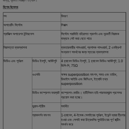
জন্য), দূরবর্তী নিয়ন্ত্রণ ইত্যাদি।
বিশেষ উল্লেখ
পদ
বিবরণ
অপারেটিং সিস্টেম
লিনাক্স
গ্রাফিক্স অপারেশন ইন্টারফেস
সিস্টেম পরামিতি বহিরাগত প্রদর্শন এবং দূরবর্তী নিয়ামক
মাধ্যমে সেট করা যেতে পারে
নিরাপত্তা ব্যবস্থাপনা
ব্যবহারকারীর পাসওয়ার্ড, প্রশাসক পাসওয়ার্ড, 2 এনক্রিপ্ট
সংক্রমণ সমর্থনের জন্য স্তরের ব্যবস্থাপনা
ভিডিও এবং পূর্বরূপ
ভিডিও ইনপুট, আউটপুট
4 চ্যানেল ভিডিও ইনপুট, 1 চ্যানেল ভিডিও আউটপুট;
1.0
ভিপি-পি, 75Ω
ওএসডি
অক্ষর superposition ফাংশন, সময় এবং তারিখ,
ডিভাইস আইডি এবং জিপিএস, ইত্যাদি তথ্য
superposition
ভিডিও কম্প্রেশন ফরম্যাট
কম্প্রেশন কোডিং।
হাইিলিকন হাই-পারফরম্যান্স প্রসেসর
প্রয়োগ করা হচ্ছে।
ডুয়াল-স্ট্রীম
সমর্থিত
প্রাকদর্শন ফাংশন
1-চ্যানেল, 4-ইমেজ সেলাইয়ের পূর্বরূপ, ইভেন্ট দ্বারা ট্রিগার
হওয়া এবং সেলাই করা চিত্রগুলির স্যুইচিংয়ের পূর্ণ স্ক্রীন
সমর্থন করে