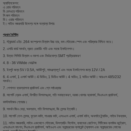
অ্যাপ্লিকেশন:
এ রোড পরিবহন
বি রেলওয়ে পরিবহন
সি জল পরিবহন
ডি। এয়ার পরিবহন
ই। লাইভ নজরদারি উদ্দেশ্য সঙ্গে অন্যান্য উপায়
প্রধান বৈশিষ্ট্য
1. স্ট্যান্ডার্ড এইচ .264 কম্প্রেশন বিন্যাস উচ্চ হার, কম স্টোরেজ স্পেস এবং পরিষ্কার নিশ্চিত করে।
2. এসডি কার্ড সমর্থন, দ্রুত রেকর্ডিং গতি এবং সহজ ইনস্টলেশন।
3. উন্নত পিসিবি বিন্যাস ও নকশা এবং নির্ভরযোগ্য SMT প্রক্রিয়াকরণ
4. 8 - 36 VWide ভোল্টেজ
5. ইনপুট জন্য 5V / 0.5A, আউটপুট, সামঞ্জস্যপূর্ণ এবং সহজ ইনস্টলেশন জন্য 12V / 2A
6. 4 এলার্ম, 1 এলার্ম আউট। 4 ভিডিও, 1 ভিডিও আউট। 4 অডিও, 1 অডিও আউট। আরএস 485/232
সমর্থন।
7. পেশাগত ব্যবস্থাপনা প্ল্যাটফর্ম এবং প্লে সফ্টওয়্যার
8. সাপোর্ট ব্রেক এলার্ম, বিপরীত বিপদাশঙ্কা, গতি সনাক্তকরণ, দরজা খোলার অ্যালার্ম, সিএমএস প্ল্যাটফর্ম,
কাস্টমাইজড প্লেয়ার।
9. সমর্থন জিও বেড়া, অবস্থান, গতি বিপদাশঙ্কা, জি সেন্সর ইত্যাদি।
10. সাপোর্ট তেল সেন্সর, ফুয়েল কাটা, পাওয়ার কাট, এসওএস এলার্ম, এলার্ম বাটন, অনলাইন ট্র্যাকিং, লাইভ টকব্যাক,
11. লাইভ নজরদারি, লাইভ একযোগে স্টোরেজ, ডিসপ্যাচিং সিস্টেম, ক্যামেরা রোটেশন, পিটিজেড ক্লাউড কন্ট্রোল,
এসএমএস ফাংশন, সিএমএস প্ল্যাটফর্ম, আইওএস এবং অ্যান্ড্রয়েড ক্লায়েন্ট (অ্যাপল এবং অ্যান্ড্রয়েড ফোনের