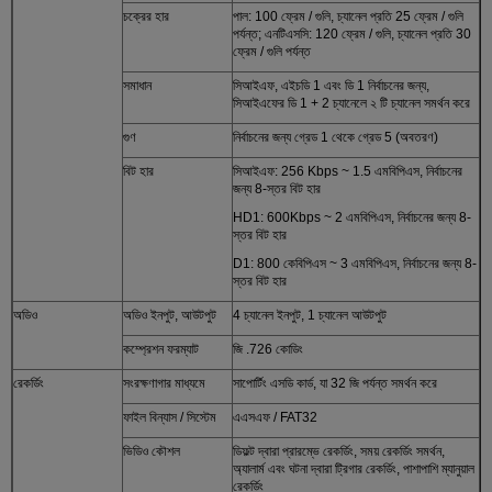
চক্রের হার
পাল: 100 ফ্রেম / গুলি, চ্যানেল প্রতি 25 ফ্রেম / গুলি
পর্যন্ত;
এনটিএসসি: 120 ফ্রেম / গুলি, চ্যানেল প্রতি 30
ফ্রেম / গুলি পর্যন্ত
সমাধান
সিআইএফ, এইচডি 1 এবং ডি 1 নির্বাচনের জন্য,
সিআইএফের ডি 1 + 2 চ্যানেলে ২ টি চ্যানেল সমর্থন করে
গুণ
নির্বাচনের জন্য গ্রেড 1 থেকে গ্রেড 5 (অবতরণ)
বিট হার
সিআইএফ: 256 Kbps ~ 1.5 এমবিপিএস, নির্বাচনের
জন্য 8-স্তর বিট হার
HD1: 600Kbps ~ 2 এমবিপিএস, নির্বাচনের জন্য 8-
স্তর বিট হার
D1: 800 কেবিপিএস ~ 3 এমবিপিএস, নির্বাচনের জন্য 8-
স্তর বিট হার
অডিও
অডিও ইনপুট, আউটপুট
4 চ্যানেল ইনপুট, 1 চ্যানেল আউটপুট
কম্প্রেশন ফরম্যাট
জি .726 কোডিং
রেকর্ডিং
সংরক্ষণাগার মাধ্যমে
সাপোর্টিং এসডি কার্ড, যা 32 জি পর্যন্ত সমর্থন করে
ফাইল বিন্যাস / সিস্টেম
এএসএফ / FAT32
ভিডিও কৌশল
ডিফল্ট দ্বারা প্রারম্ভে রেকর্ডিং, সময় রেকর্ডিং সমর্থন,
অ্যালার্ম এবং ঘটনা দ্বারা ট্রিগার রেকর্ডিং, পাশাপাশি ম্যানুয়াল
রেকর্ডিং