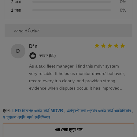
2 তারা
0%
1 তারা
0%
সমস্ত পর্যালোচনা
D*n
D
সহায়ক (98)
As a taxi fleet manager, i find this mdvr system
very reliable. It helps us monitor drivers’ behavior,
record every trip clearly, and provides strong
evidence when disputes occur. It has improved
our management efficiency and saved us a lot of
time and money.
LED ডিসপ্লে এসডি কার্ড MDVR
এনক্রিপ্ট করা প্লেয়ার এসডি কার্ড এমডিভিআর
ট্যাগ:
,
,
৪ চ্যানেল এসডি কার্ড এমডিভিআর
এর সেরা মূল্য পান