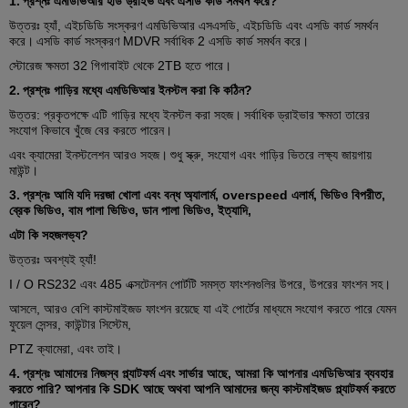
1.
প্রশ্নঃ এমডিভিআর হার্ড ড্রাইভ এবং এসডি কার্ড সমর্থন করে?
উত্তরঃ হ্যাঁ, এইচডিডি সংস্করণ এমডিভিআর এসএসডি, এইচডিডি এবং এসডি কার্ড সমর্থন
করে।
এসডি কার্ড সংস্করণ MDVR সর্বাধিক 2 এসডি কার্ড সমর্থন করে।
স্টোরেজ ক্ষমতা 32 গিগাবাইট থেকে 2TB হতে পারে।
2.
প্রশ্নঃ গাড়ির মধ্যে এমডিভিআর ইনস্টল করা কি কঠিন?
উত্তর: প্রকৃতপক্ষে এটি গাড়ির মধ্যে ইনস্টল করা সহজ।
সর্বাধিক ড্রাইভার ক্ষমতা তারের
সংযোগ কিভাবে খুঁজে বের করতে পারেন।
এবং ক্যামেরা ইনস্টলেশন আরও সহজ।
শুধু স্ক্রু, সংযোগ এবং গাড়ির ভিতরে লক্ষ্য জায়গায়
মাউন্ট।
3.
প্রশ্নঃ আমি যদি দরজা খোলা এবং বন্ধ অ্যালার্ম, overspeed এলার্ম, ভিডিও বিপরীত,
ব্রেক ভিডিও, বাম পালা ভিডিও, ডান পালা ভিডিও, ইত্যাদি,
এটা কি সহজলভ্য?
উত্তরঃ অবশ্যই হ্যাঁ!
I / O RS232 এবং 485 এক্সটেনশন পোর্টটি সমস্ত ফাংশনগুলির উপরে, উপরের ফাংশন সহ।
আসলে, আরও বেশি কাস্টমাইজড ফাংশন রয়েছে যা এই পোর্টের মাধ্যমে সংযোগ করতে পারে যেমন
ফুয়েল সেন্সর, কাউন্টার সিস্টেম,
PTZ ক্যামেরা, এবং তাই।
4.
প্রশ্নঃ আমাদের নিজস্ব প্ল্যাটফর্ম এবং সার্ভার আছে, আমরা কি আপনার এমডিভিআর ব্যবহার
করতে পারি?
আপনার কি SDK আছে অথবা আপনি আমাদের জন্য কাস্টমাইজড প্ল্যাটফর্ম করতে
পারেন?