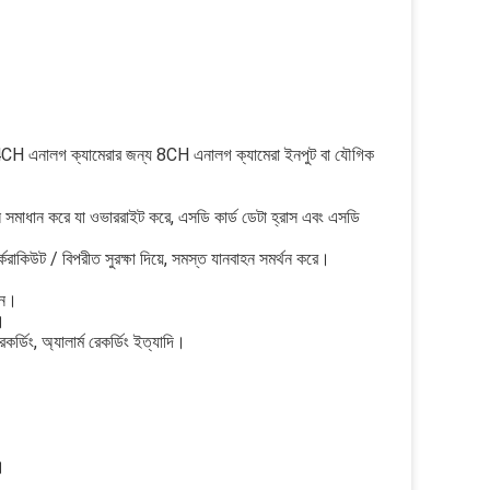
CH এনালগ ক্যামেরার জন্য 8CH এনালগ ক্যামেরা ইনপুট বা যৌগিক
ুলি সমাধান করে যা ওভাররাইট করে, এসডি কার্ড ডেটা হ্রাস এবং এসডি
রাকিউট / বিপরীত সুরক্ষা দিয়ে, সমস্ত যানবাহন সমর্থন করে।
েন।
।
েকর্ডিং, অ্যালার্ম রেকর্ডিং ইত্যাদি।
।