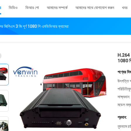
য
ভিডিও
ভিআর শো
আমাদের সম্পর্কে
আমাদের সাথে যোগাযোগ করুন
খবর
সর জিপিএস 3 জি পূর্ণ 1080 পি এমডিভিআর ক্যামেরা
H.264 8 
1080 পি
পণ্যের বি
উৎপত্তি স
পরিচিতিমু
সাক্ষ্যদান:
মডেল নম্ব
প্রদান:
ন্যূনতম চ