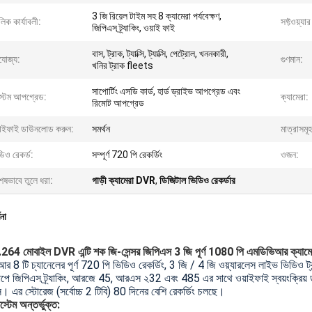
3 জি রিয়েল টাইম সহ 8 ক্যামেরা পর্যবেক্ষণ,
িক কার্যাবলী:
সফ্টওয়্যার
জিপিএস ট্র্যাকিং, ওয়াই ফাই
বাস, ট্রাক, ট্যাক্সি, ট্যাক্সি, পেট্রোল, খননকারী,
যোজ্য:
গুণমান:
খনির ট্রাক fleets
সাপোর্টিং এসডি কার্ড, হার্ড ড্রাইভ আপগ্রেড এবং
স্টেম আপগ্রেড:
ক্যামেরা:
রিমোট আপগ্রেড
়াইফাই ডাউনলোড করুন:
সমর্থন
মাত্রাসমূহ
িও রেকর্ড:
সম্পূর্ণ 720 পি রেকর্ডিং
ওজন:
েষভাবে তুলে ধরা:
গাড়ী ক্যামেরা DVR
,
ডিজিটাল ভিডিও রেকর্ডার
ণনা
64 মোবাইল DVR এন্টি শক জি-সেন্সর জিপিএস 3 জি পূর্ণ 1080 পি এমডিভিআর ক্যামের
 8 টি চ্যানেলের পূর্ণ 720 পি ভিডিও রেকর্ডিং, 3 জি / 4 জি ওয়্যারলেস লাইভ ভিডিও ট্রান
যাপে জিপিএস ট্র্যাকিং, আরজে 45, আরএস ২32 এবং 485 এর সাথে ওয়াইফাই স্বয়ংক্রিয় 
েস।
এর স্টোরেজ (সর্বোচ্চ 2 টিবি) 80 দিনের বেশি রেকর্ডিং চলছে।
সিস্টেম অন্তর্ভুক্ত: