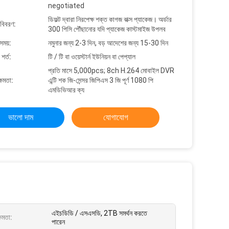
negotiated
ডিফল্ট দ্বারা নিরপেক্ষ শক্ত কাগজ বাক্স প্যাকেজ। অর্ডার
 বিবরণ:
300 পিসি পৌঁছানোর যদি প্যাকেজ কাস্টমাইজ উপলব
সময়:
নমুনার জন্য 2-3 দিন, বড় আদেশের জন্য 15-30 দিন
শর্ত:
টি / টি বা ওয়েস্টার্ন ইউনিয়ন বা পেপ্যাল
প্রতি মাসে 5,000pcs; 8ch H.264 মোবাইল DVR
্ষমতা:
এন্টি শক জি-সেন্সর জিপিএস 3 জি পূর্ণ 1080 পি
এমডিভিআর ক্য
ভালো দাম
যোগাযোগ
এইচডিডি / এসএসডি, 2TB সমর্থন করতে
্ষমতা:
পারেন