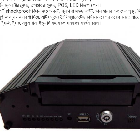
থন জ্বালানীর সেন্সর, তাপমাত্রা সেন্সর, POS, LED বিজ্ঞাপন পর্দা।
োর্ট shockproof বিমান সংযোগকারী, প্লাগ বা সহজ আউট, ভাল মানের এবং সেরা মূল্য, স্থ
ূর্ণ আবদ্ধ লক নকশা দিয়ে, এটি মানুষের তৈরি স্যাবোটেজ কার্যকরভাবে প্রতিরোধ করতে পার
 ট্যাক্সি, ট্রাক, স্কুল বাস, ইত্যাদি সহ সকল যানবাহন সমর্থন করুন।