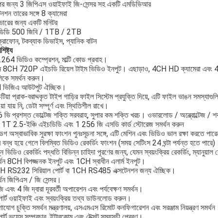
্পের জন্য 3 জিপিএস ওয়াইফাই জি-সেন্সর সহ একটি এমডিভিআর
েনশন তারের সঙ্গে 8 ক্যামেরা
ইভারের জন্য একটি মনিটর
ডিডি 500 জিবি / 1TB / 2TB
্রোফোন, টকব্যাক ডিভাইস, প্যানিক বাটন
িষ্ট্য
.264 ভিডিও কম্প্রেশন, মাল্টি কোড প্রবাহ।
থন 8CH 720P এইচডি রিয়েল টাইম ভিডিও ইনপুট। এছাড়াও, 4CH HD ক্যামেরা এবং 4
লিকে সমর্থন করুন।
 ভিজিএ আউটপুট ঐচ্ছিক।
িয়া প্রাক-বরাদ্দকৃত টাইপ গাড়ির ফাইল সিস্টেম প্রযুক্তি দিয়ে, এটি ফাইল ভাঙন সমস্যাগ
য়া যায় নি, ডেটা সম্পূর্ণ এবং স্থিতিশীল রাখে।
ভি প্রশস্ত ভোল্টেজ শক্তি সরবরাহ, সুপার কম শক্তি খরচ। ওভারলোড / অব্ভ্রোল্টেজ / শর্ক
 1T 2.5-ইঞ্চি এইচডিডি এবং 1 256 জি এসডি কার্ড স্টোরেজ সমর্থন করুন
ডগ অস্বাভাবিক সুরক্ষা ফাংশন পুনঃসূচনা সঙ্গে, এটি মেশিন এবং ভিডিও ভাল রক্ষা করতে পার
র বন্ধ হয়ে গেলে বিলম্বিত ভিডিও রেকর্ডিং ফাংশন (সময় সেটিংস 24 ঘন্টা পর্যন্ত হতে পারে)
ন ভিডিও রেকর্ডিং পদ্ধতি বিভিন্ন চাহিদা পূরণের জন্য, যেমন স্বয়ংক্রিয় রেকর্ডিং, ম্যানুয়াল র
্থন 8CH বিপজ্জনক ইনপুট এবং 1CH স্বাধীন এলার্ম ইনপুট।
H RS232 সিরিয়াল পোর্ট বা 1CH RS485 এক্সটেনশন জন্য ঐচ্ছিক।
্থন জিপিএস / জি সেন্সর।
 এবং 4 জি দ্বারা দূরবর্তী অপারেশন এবং পর্যবেক্ষণ সমর্থন।
োর্ট ওয়াইফাই এবং স্বয়ংক্রিয় তথ্য ডাউনলোড করুন।
যোগ চুক্তি সমর্থন মন্ত্রণালয়, এসএমএস রিমোট কনফিগারেশন এবং সরঞ্জাম নিয়ন্ত্রণ সমর্থন
র্ট ভয়েস সম্প্রচার, ইন্টারকোম এবং টেক্সট সময়সূচী প্রেরণ।