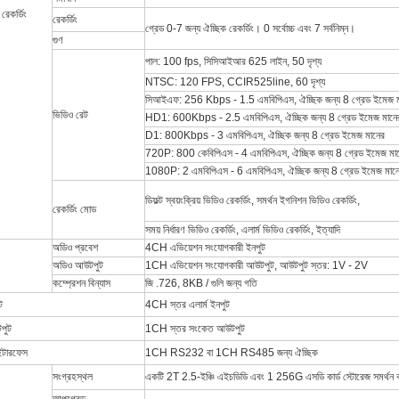
রেকর্ডিং
রেকর্ডিং
গ্রেড 0-7 জন্য ঐচ্ছিক রেকর্ডিং।
0 সর্বোচ্চ এবং 7 সর্বনিম্ন।
গুণ
পাল: 100 fps, সিসিআইআর 625 লাইন, 50 দৃশ্য
NTSC: 120 FPS, CCIR525line, 60 দৃশ্য
সিআইএফ: 256 Kbps - 1.5 এমবিপিএস, ঐচ্ছিক জন্য 8 গ্রেড ইমেজ ম
ভিডিও রেট
HD1: 600Kbps - 2.5 এমবিপিএস, ঐচ্ছিক জন্য 8 গ্রেড ইমেজ মানে
D1: 800Kbps - 3 এমবিপিএস, ঐচ্ছিক জন্য 8 গ্রেড ইমেজ মানের
720P: 800 কেবিপিএস - 4 এমবিপিএস, ঐচ্ছিক জন্য 8 গ্রেড ইমেজ মা
1080P: 2 এমবিপিএস - 6 এমবিপিএস, ঐচ্ছিক জন্য 8 গ্রেড ইমেজ মান
ডিফল্ট স্বয়ংক্রিয় ভিডিও রেকর্ডিং, সমর্থন ইগনিশন ভিডিও রেকর্ডিং,
রেকর্ডিং মোড
সময় নির্ধারণ ভিডিও রেকর্ডিং, এলার্ম ভিডিও রেকর্ডিং, ইত্যাদি
অডিও প্রবেশ
4CH এভিয়েশন সংযোগকারী ইনপুট
অডিও আউটপুট
1CH এভিয়েশন সংযোগকারী আউটপুট, আউটপুট স্তর: 1V - 2V
কম্প্রেশন বিন্যাস
জি .726, 8KB / গুলি জন্য গতি
ট
4CH স্তর এলার্ম ইনপুট
টপুট
1CH স্তর সংকেত আউটপুট
ন্টারফেস
1CH RS232 বা 1CH RS485 জন্য ঐচ্ছিক
সংগ্রহস্থল
একটি 2T 2.5-ইঞ্চি এইচডিডি এবং 1 256G এসডি কার্ড স্টোরেজ সমর্থন 