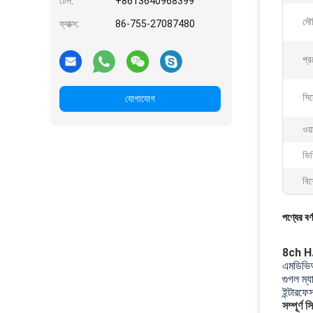
টেল:
+8613640968399
মৌল
ফ্যাক্স:
86-755-27087480
প্র
সি
যোগাযোগ
ওয
ভিড
বিশ
পণ্যের বর্
8ch H.2
এমডিভিআর
গুগল ম্
ইন্টারফ
সম্পূর্ণ 