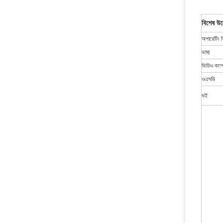
বিশেষ উল
অপারেটিং স
ভাষা
ভিডিও কম্প
ওএসডি
গুই