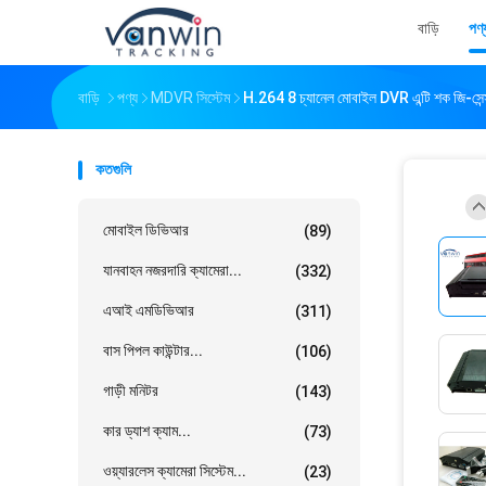
বাড়ি
পণ্
বাড়ি
পণ্য
MDVR সিস্টেম
H.264 8 চ্যানেল মোবাইল DVR এন্টি শক জি-সেন্
কতগুলি
মোবাইল ডিভিআর
(89)
যানবাহন নজরদারি ক্যামেরা...
(332)
এআই এমডিভিআর
(311)
বাস পিপল কাউন্টার...
(106)
গাড়ী মনিটর
(143)
কার ড্যাশ ক্যাম...
(73)
ওয়্যারলেস ক্যামেরা সিস্টেম...
(23)