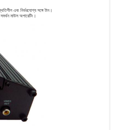
িতিশীল এবং নির্ভরযোগ্য সঙ্গে টান।
ে; সমর্থন মাউস অপারেটিং।