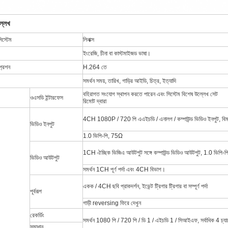
্লেখ
িস্টেম
লিনাক্স
ইংরেজি, চীনা বা কাস্টমাইজড ভাষা।
্রেশন
H.264 তে
সমর্থন সময়, তারিখ, গাড়ির আইডি, চিত্র, ইত্যাদি
বহিরাগত সংযোগ স্থাপন করতে পারেন এবং সিস্টেম বিশেষ উল্লেখ সেট
ওএসডি ইন্টারফেস
রিমোট দ্বারা
4CH 1080P / 720 পি এএইচডি / এনালগ / কম্পাউন্ড ভিডিও ইনপুট, বিম
ভিডিও ইনপুট
1.0 ভিপি-পি, 75Ω
1CH ঐচ্ছিক ভিজিএ আউটপুট সঙ্গে কম্পাউন্ড ভিডিও আউটপুট, 1.0 ভিপি
ভিডিও আউটপুট
সমর্থন 1CH পূর্ণ পর্দা এবং 4CH বিভাগ।
একক / 4CH ছবি প্রাকদর্শন, ইভেন্ট ট্রিগার ট্রিগার বা সম্পূর্ণ পর্দা
পূর্বরূপ
গাড়ী reversing ফিরে দেখুন
রেকর্ডিং
সমর্থন 1080 পি / 720 পি / ডি 1 / এইচডি 1 / সিআইএফ, সর্বাধিক 4 চ্য
সমাধান