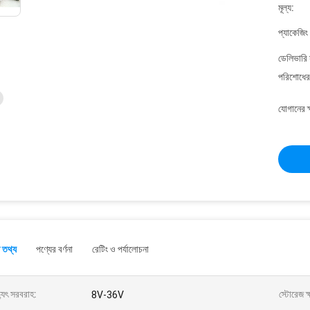
মূল্য:
প্যাকেজিং
ডেলিভারি 
পরিশোধের 
যোগানের ক
 তথ্য
পণ্যের বর্ণনা
রেটিং ও পর্যালোচনা
্যুৎ সরবরাহ:
স্টোরেজ ক
8V-36V