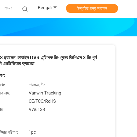
Bengali
মামলা
উদ্ধৃতির জন্য আবেদন
চ্যানেল মোবাইল DVR এন্টি শক জি-সেন্সর জিপিএস 3 জি পূর্ণ
 এমডিভিআর ক্যামেরা
বরণ:
্থল:
শেনচেন, চীন
লক নাম:
Vanwin Tracking
CE/FCC/RoHS
ার:
VW613B
াহিদার পরিমাণ:
1pc