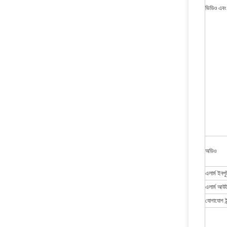
ভিডিও এবং 
অডিও
এলার্ম ইনপু
এলার্ম আউ
যোগাযোগ ই