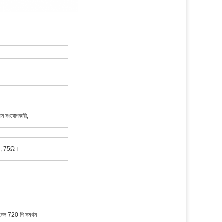
ান সংযোগকারী,
-পি, 75Ω।
ানেল 720 পি সমর্থন