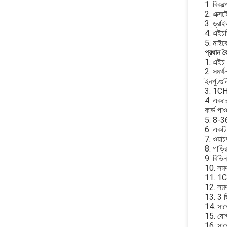
1. বিকল
2. এক্সট
3. ড্রা
4. এইচ
5. মাইক
প্রধান বৈশ
1. এইচ 
2. সমর্
ইনপুটগু
3. 1CH
4. একচেট
কার্ড পাও
5. 8-36 
6. একটি
7. ওয়াচ
8. গাড়ি
9. বিভিন্
10. সমর
11. 1C
12. সমর
13. 3 জি
14. সাপ
15. যোগা
16. সাপো