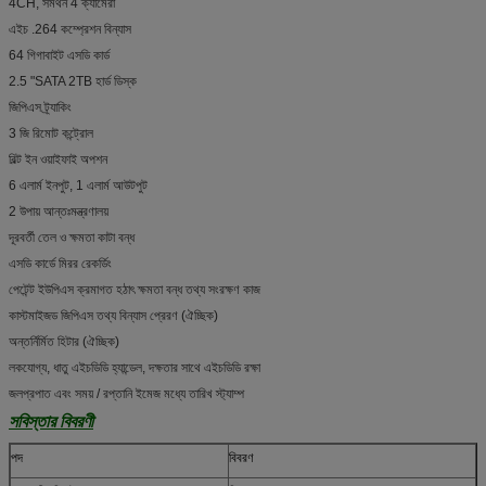
4CH, সমর্থন 4 ক্যামেরা
এইচ .264 কম্প্রেশন বিন্যাস
64 গিগাবাইট এসডি কার্ড
2.5 "SATA 2TB হার্ড ডিস্ক
জিপিএস ট্র্যাকিং
3 জি রিমোট কন্ট্রোল
বিল্ট ইন ওয়াইফাই অপশন
6 এলার্ম ইনপুট, 1 এলার্ম আউটপুট
2 উপায় আন্তঃমন্ত্রণালয়
দূরবর্তী তেল ও ক্ষমতা কাটা বন্ধ
এসডি কার্ডে মিরর রেকর্ডিং
পেটেন্ট ইউপিএস ক্রমাগত হঠাৎ ক্ষমতা বন্ধ তথ্য সংরক্ষণ কাজ
কাস্টমাইজড জিপিএস তথ্য বিন্যাস প্রেরণ (ঐচ্ছিক)
অন্তর্নির্মিত হিটার (ঐচ্ছিক)
লকযোগ্য, ধাতু এইচডিডি হ্যান্ডেল, দক্ষতার সাথে এইচডিডি রক্ষা
জলপ্রপাত এবং সময় / রপ্তানি ইমেজ মধ্যে তারিখ স্ট্যাম্প
সবিস্তার বিবরণী
পদ
বিবরণ