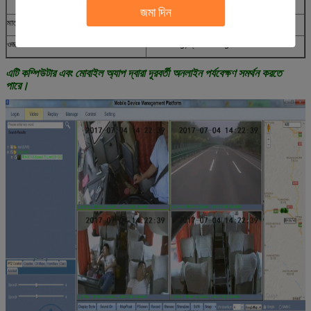
শৈত্য
10% থেকে 95%
জমা দিন
মাত্রা
160 (ওয়াট) x62 (এইচ) x200 (ডি) মিমি।
ওজন
নেট: 2200g, গ্রস: 3500g
এটি কম্পিউটার এবং মোবাইল অ্যাপ দ্বারা দূরবর্তী অনলাইন পর্যবেক্ষণ সমর্থন করতে
পারে।