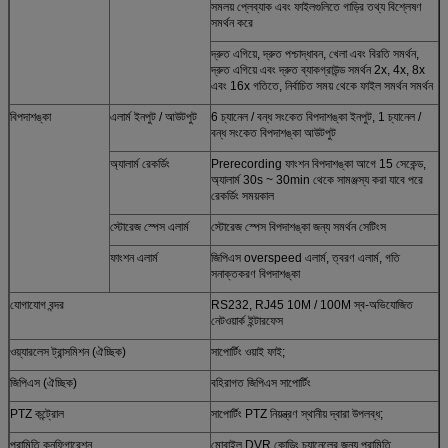
সমলয় প্লেব্যাক এবং ফাইলগুলিতে গাড়ির তথ্য বিশ্লেষণ
সমর্থন করে
দ্রুত এগিয়ে, দ্রুত পশ্চাদ্ধাবন, খেলা এবং বিরতি সমর্থন,
দ্রুত এগিয়ে এবং দ্রুত ব্যাকগ্রাউন্ড সমর্থন 2x, 4x, 8x
এবং 16x গতিতে, নির্বাচিত সময় থেকে ফাইল সমর্থন সমর্থন
বিপদাশঙ্কা
এলার্ম ইনপুট / আউটপুট
6 চ্যানেল / বন্ধ সংকেত বিপদাশঙ্কা ইনপুট, 1 চ্যানেল /
বন্ধ সংকেত বিপদাশঙ্কা আউটপুট
অ্যালার্ম রেকর্ডিং
Prerecording ফাংশন বিপদাশঙ্কা আগে 15 সেকেন্ড,
অ্যালার্ম 30s ~ 30min থেকে সামঞ্জস্য করা যাবে পরে
রেকর্ডিং সময়কাল
স্টোরেজ স্পেস এলার্ম
স্টোরেজ স্পেস বিপদাশঙ্কা জন্য সমর্থন সেটিংস
ফাংশন এলার্ম
জিপিএস overspeed এলার্ম, ত্বরণ এলার্ম, গতি
সনাক্তকরণ বিপদাশঙ্কা
যোগাযোগ বন্দর
RS232, RJ45 10M / 100M স্ব-অভিযোজিত
নেটওয়ার্ক ইন্টারফেস
ওয়্যারলেস ট্রান্সমিশন (ঐচ্ছিক)
সাপোর্টিং ওয়াই ফাই;
জিপিএস (ঐচ্ছিক)
বহিরাগত জিপিএস সাপোর্টিং
PTZ কন্ট্রোল
সাপোর্টিং PTZ নিয়ন্ত্রণ স্থানীয় দ্বারা উপলব্ধ;
পরামিতি কনফিগারেশন
মোবাইল DVR কোডিং চ্যানেলের জন্য পরামিতি