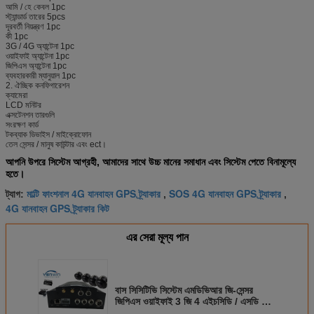
আমি / হে কেবল 1pc
স্ট্যান্ডার্ড তারের 5pcs
দূরবর্তী নিয়ন্ত্রণ 1pc
কী 1pc
3G / 4G অ্যান্টেনা 1pc
ওয়াইফাই অ্যান্টেনা 1pc
জিপিএস অ্যান্টেনা 1pc
ব্যবহারকারী ম্যানুয়াল 1pc
2. ঐচ্ছিক কনফিগারেশন
ক্যামেরা
LCD মনিটর
এক্সটেনশন তারগুলি
সংরক্ষণ কার্ড
টকব্যাক ডিভাইস / মাইক্রোফোন
তেল সেন্সর / মানুষ কাউন্টার এবং ect।
আপনি উপরে সিস্টেম আগ্রহী, আমাদের সাথে উচ্চ মানের সমাধান এবং সিস্টেম পেতে বিনামূল্যে
হতে।
মাল্টি ফাংশনাল 4G যানবাহন GPS ট্র্যাকার
SOS 4G যানবাহন GPS ট্র্যাকার
ট্যাগ:
,
,
4G যানবাহন GPS ট্র্যাকার কিট
এর সেরা মূল্য পান
বাস সিসিটিভি সিস্টেম এমডিভিআর জি-সেন্সর
জিপিএস ওয়াইফাই 3 জি 4 এইচসিডি / এসডি কার্ড
রেকর্ডার