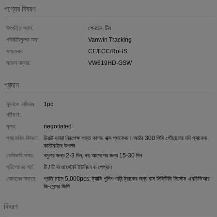
পণ্যের বিবরণ
উৎপত্তি স্থল:
শেনচেন, চীন
পরিচিতিমুলক নাম:
Vanwin Tracking
সাক্ষ্যদান:
CE/FCC/RoHS
মডেল নম্বার:
VW619HD-GSW
প্রদান
ন্যূনতম চাহিদার
1pc
পরিমাণ:
মূল্য:
negotiated
প্যাকেজিং বিবরণ:
ডিফল্ট দ্বারা নিরপেক্ষ শক্ত কাগজ বাক্স প্যাকেজ। অর্ডার 300 পিসি পৌঁছানোর যদি প্যাকেজ
কাস্টমাইজ উপলব
ডেলিভারি সময়:
নমুনার জন্য 2-3 দিন, বড় আদেশের জন্য 15-30 দিন
পরিশোধের শর্ত:
টি / টি বা ওয়েস্টার্ন ইউনিয়ন বা পেপ্যাল
যোগানের ক্ষমতা:
প্রতি মাসে 5,000pcs; ট্যাক্সি পুলিশ গাড়ী ট্রাকের জন্য বাস সিসিটিভি সিস্টেম এমডিভিআর
জি-সেন্সর জিপি
বিবরণ