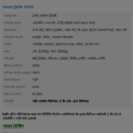
যানবাহন ট্র্যাকিং সিস্টেম
পাওয়ার নাম:
3 জি মোবাইল DVR
স্টোরেজ ক্ষমতা:
এইচডিডি / এসএসডি, 2TB HDD সমর্থন করতে পারেন
ক্রিয়াকলাপ:
4 জি 3G, জিপিএস ট্র্যাকিং, ওয়াই-ফাই, জি-সেন্সর, 6CH অ্যালার্ম ইনপুট, ল্যান পোর্ট
সফ্টওয়্যার সাপোর্ট:
ক্লায়েন্ট, সার্ভার, প্লেব্যাক সফ্টওয়্যার
সরঞ্জাম:
এইচডিডি, ক্যামেরা, এক্সটেনশন তারের, মনিটর, শব্দ পিক আপ
ওজন:
নেট: 2200g, গ্রস: 3500g
নেটওয়ার্ক:
WCDMA, সিডিএমএ 2000, টিডিডি-এলটিই, এফডিডি-এলটিই
জিপিএস সঠিকতা:
10m
আইআর রিমোট cotrol:
সমর্থন
কাস্টমাইজেশন:
"হ্যাঁ"
ট্যাকব্যাক ডিভাইস:
সমর্থন
ভিডিও সংক্ষেপণ:
H.264
গাড়ী মোবাইল ডিভিআর
3 জি এইচ ২64 ডিভিআর
হাইলাইট:
,
ট্যাক্সি পুলিশ গাড়ী ট্রাকের জন্য বাস সিসিটিভি সিস্টেম এমডিভিআর জি-সেন্সর জিপিএস ওয়াইফাই 3 জি 4CH
এইচডিডি / এসডি কার্ড রেকর্ডার
প্রধান বৈশিষ্ট্য