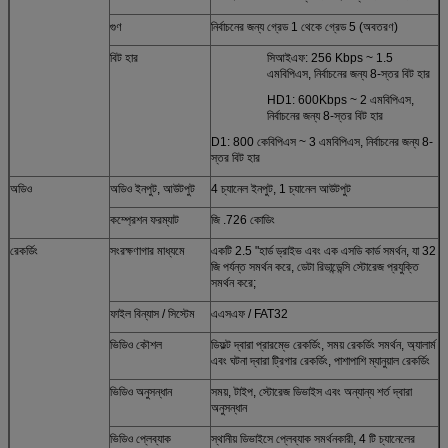
গুণ
নির্বাচনের জন্য গ্রেড 1 থেকে গ্রেড 5 (অবতরণ)
বিট হার
সিআইএফ: 256 Kbps ~ 1.5
এমবিপিএস, নির্বাচনের জন্য 8-স্তর বিট হার
HD1: 600Kbps ~ 2 এমবিপিএস,
নির্বাচনের জন্য 8-স্তর বিট হার
D1: 800 কেবিপিএস ~ 3 এমবিপিএস, নির্বাচনের জন্য 8-
স্তর বিট হার
অডিও
অডিও ইনপুট, আউটপুট
4 চ্যানেল ইনপুট, 1 চ্যানেল আউটপুট
কম্প্রেশন ফরম্যাট
জি .726 কোডিং
রেকর্ডিং
সংরক্ষণাগার মাধ্যমে
একটি 2.5 "হার্ড ড্রাইভ এবং এক এসডি কার্ড সমর্থন, যা 32
জি পর্যন্ত সমর্থন করে, ডেটা রিডান্ডেন্সি স্টোরেজ প্রযুক্তি
সমর্থন করে;
ফাইল বিন্যাস / সিস্টেম
এএসএফ / FAT32
ভিডিও কৌশল
ডিফল্ট দ্বারা প্রারম্ভে রেকর্ডিং, সময় রেকর্ডিং সমর্থন, অ্যালার্ম
এবং ঘটনা দ্বারা ট্রিগার রেকর্ডিং, পাশাপাশি ম্যানুয়াল রেকর্ডিং
ভিডিও অনুসন্ধান
সময়, টাইপ, স্টোরেজ ডিভাইস এবং অন্যান্য শর্ত দ্বারা
অনুসন্ধান
ভিডিও প্লেব্যাক
স্থানীয় ডিভাইসে প্লেব্যাক সমর্থনকারী, 4 টি চ্যানেলের