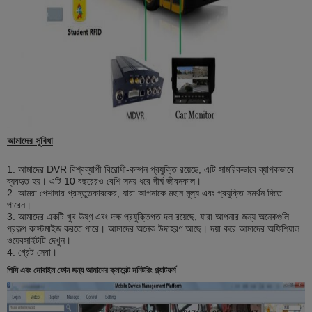
আমাদের সুবিধা
1. আমাদের DVR বিশ্বব্যাপী বিরোধী-কম্পন প্রযুক্তি রয়েছে, এটি সামরিকভাবে ব্যাপকভাবে
ব্যবহৃত হয়। এটি 10 ​​বছরেরও বেশি সময় ধরে দীর্ঘ জীবনকাল।
2. আমরা পেশাদার প্রস্তুতকারকের, যারা আপনাকে মহান মূল্য এবং প্রযুক্তি সমর্থন দিতে
পারেন।
3. আমাদের একটি খুব উষ্ণ এবং দক্ষ প্রযুক্তিগত দল রয়েছে, যারা আপনার জন্য অনেকগুলি
প্রকল্প কাস্টমাইজ করতে পারে। আমাদের অনেক উদাহরণ আছে। দয়া করে আমাদের অফিশিয়াল
ওয়েবসাইটটি দেখুন।
4. গ্রেট সেবা।
পিসি এবং মোবাইল ফোন জন্য আমাদের ক্লায়েন্ট মনিটরিং প্ল্যাটফর্ম