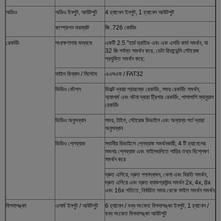
অডিও
অডিও ইনপুট, আউটপুট
4 চ্যানেল ইনপুট, 1 চ্যানেল আউটপুট
কম্প্রেশন ফরম্যাট
জি .726 কোডিং
রেকর্ডিং
সংরক্ষণাগার মাধ্যমে
একটি 2.5 "হার্ড ড্রাইভ এবং এক এসডি কার্ড সমর্থন, যা
32 জি পর্যন্ত সমর্থন করে, ডেটা রিডান্ডেন্সি স্টোরেজ
প্রযুক্তি সমর্থন করে;
ফাইল বিন্যাস / সিস্টেম
এএসএফ / FAT32
ভিডিও কৌশল
ডিফল্ট দ্বারা প্রারম্ভে রেকর্ডিং, সময় রেকর্ডিং সমর্থন,
অ্যালার্ম এবং ঘটনা দ্বারা ট্রিগার রেকর্ডিং, পাশাপাশি ম্যানুয়াল
রেকর্ডিং
ভিডিও অনুসন্ধান
সময়, টাইপ, স্টোরেজ ডিভাইস এবং অন্যান্য শর্ত দ্বারা
অনুসন্ধান
ভিডিও প্লেব্যাক
স্থানীয় ডিভাইসে প্লেব্যাক সমর্থনকারী, 4 টি চ্যানেলের
সমলয় প্লেব্যাক এবং ফাইলগুলিতে গাড়ির তথ্য বিশ্লেষণ
সমর্থন করে
দ্রুত এগিয়ে, দ্রুত পশ্চাদ্ধাবন, খেলা এবং বিরতি সমর্থন,
দ্রুত এগিয়ে এবং দ্রুত ব্যাকগ্রাউন্ড সমর্থন 2x, 4x, 8x
এবং 16x গতিতে, নির্বাচিত সময় থেকে ফাইল সমর্থন সমর্থন
বিপদাশঙ্কা
এলার্ম ইনপুট / আউটপুট
6 চ্যানেল / বন্ধ সংকেত বিপদাশঙ্কা ইনপুট, 1 চ্যানেল /
বন্ধ সংকেত বিপদাশঙ্কা আউটপুট