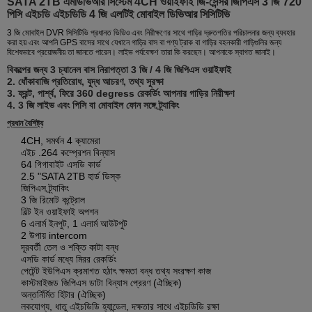
SATA 2TB এমডিভিআর সিস্টেম 4CH ওয়াইফাই জি-সেন্সর জিপিএস 3 জি 720
পিসি এইচডি এইচডিডি 4 জি এলটিই মোবাইল ডিভিআর সিসিটিভি
3 জি মোবাইল DVR সিসিটিভি প্রধানত ভিডিও এবং নিরীক্ষণের সাথে গাড়ির দ্রুতগতির পরিচালনার জন্য ব্যবহার
করা হয় এবং আপনি GPS বাসের সাথে যেখানে গাড়ির বাস বা পণ্য ট্রাক বা গাড়ির বহনকারী গাড়িগুলির জন্য
বিশেষভাবে প্রয়োজনীয় তা জানতে পারেন।
লাইভ পর্যবেক্ষণ তারা কি করছেন। আপনাকে স্বাগত জানাই।
বিকল্পের জন্য 3 চ্যানেল বাস নিরাপত্তা 3 জি / 4 জি জিপিএস ওয়াইফাই
2. ধোঁকাবাজি প্রতিরোধ, যুদ্ধ আচরণ, তথ্য সুরক্ষা
3. ফ্রন্ট, পার্শ্ব, ফিরে 360 degress রেকর্ডিং আপনার গাড়ির নিরীক্ষণ
4. 3 জি লাইভ এবং পিসি বা মোবাইল ফোন সঙ্গে ট্র্যাকিং
প্রধান বৈশিষ্ট্য
4CH, সমর্থন 4 ক্যামেরা
এইচ .264 কম্প্রেশন বিন্যাস
64 গিগাবাইট এসডি কার্ড
2.5 "SATA 2TB হার্ড ডিস্ক
জিপিএস ট্র্যাকিং
3 জি রিমোট কন্ট্রোল
বিল্ট ইন ওয়াইফাই অপশন
6 এলার্ম ইনপুট, 1 এলার্ম আউটপুট
2 উপায় intercom
দূরবর্তী তেল ও শক্তি কাটা বন্ধ
এসডি কার্ড মধ্যে মিরর রেকর্ডিং
পেটেন্ট ইউপিএস ক্রমাগত হঠাৎ ক্ষমতা বন্ধ তথ্য সংরক্ষণ কাজ
কাস্টমাইজড জিপিএস ডাটা বিন্যাস প্রেরণ (ঐচ্ছিক)
অন্তর্নির্মিত হিটার (ঐচ্ছিক)
লকযোগ্য, ধাতু এইচডিডি হ্যান্ডেল, দক্ষতার সাথে এইচডিডি রক্ষা