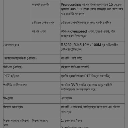
অ্যালার্ম রেকর্ডিং
Prerecording ফাংশন বিপদাশঙ্কা আগে 15 সেকেন্ড,
অ্যালার্ম 30s ~ 30min থেকে সামঞ্জস্য করা যেতে পারে
পরে রেকর্ডিং সময়কাল
স্টোরেজ স্পেস এলার্ম
স্টোরেজ স্পেস বিপদাশঙ্কা জন্য সমর্থন সেটিংস
ফাংশন এলার্ম
জিপিএস overspeed এলার্ম, ত্বরণ এলার্ম, গতি
সনাক্তকরণ বিপদাশঙ্কা
যোগাযোগ বন্দর
RS232, RJ45 10M / 100M স্ব-অভিযোজিত
নেটওয়ার্ক ইন্টারফেস
ওয়্যারলেস ট্রান্সমিশন (ঐচ্ছিক)
সাপোর্টিং ওয়াই ফাই;
জিপিএস (ঐচ্ছিক)
বহিরাগত জিপিএস সাপোর্টিং
PTZ কন্ট্রোল
স্থানীয় দ্বারা উপলব্ধ PTZ নিয়ন্ত্রণ সাপোর্টিং;
পরামিতি কনফিগারেশন
মোবাইল DVR কোডিং চ্যানেলের জন্য পরামিতি
কনফিগারেশন ফাংশন সমর্থন করে;
জি-সেন্সর
এমবেডেড
সিস্টেম আপগ্রেড
সাপোর্টিং এসডি কার্ড, হার্ড ড্রাইভ আপগ্রেড এবং রিমোট
আপগ্রেড
বিদ্যুৎ সরবরাহ ও বিদ্যুৎ
বিদ্যুৎ সরবরাহ
1. দুদক বন্ধ / বন্ধ
খরচ
2. হার্ড ড্রাইভ লক / বন্ধ