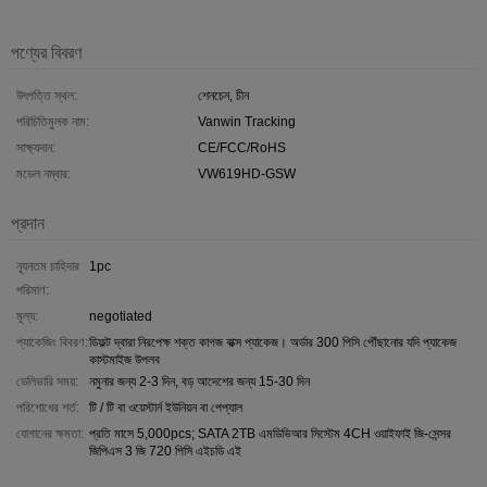
পণ্যের বিবরণ
উৎপত্তি স্থল:
শেনচেন, চীন
পরিচিতিমুলক নাম:
Vanwin Tracking
সাক্ষ্যদান:
CE/FCC/RoHS
মডেল নম্বার:
VW619HD-GSW
প্রদান
ন্যূনতম চাহিদার
1pc
পরিমাণ:
মূল্য:
negotiated
প্যাকেজিং বিবরণ:
ডিফল্ট দ্বারা নিরপেক্ষ শক্ত কাগজ বাক্স প্যাকেজ। অর্ডার 300 পিসি পৌঁছানোর যদি প্যাকেজ
কাস্টমাইজ উপলব
ডেলিভারি সময়:
নমুনার জন্য 2-3 দিন, বড় আদেশের জন্য 15-30 দিন
পরিশোধের শর্ত:
টি / টি বা ওয়েস্টার্ন ইউনিয়ন বা পেপ্যাল
যোগানের ক্ষমতা:
প্রতি মাসে 5,000pcs; SATA 2TB এমডিভিআর সিস্টেম 4CH ওয়াইফাই জি-সেন্সর
জিপিএস 3 জি 720 পিসি এইচডি এই