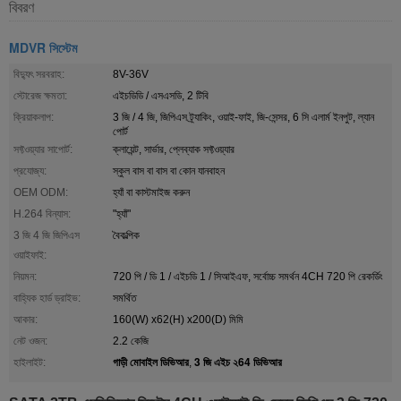
বিবরণ
MDVR সিস্টেম
বিদ্যুৎ সরবরাহ:
8V-36V
স্টোরেজ ক্ষমতা:
এইচডিডি / এসএসডি, 2 টিবি
ক্রিয়াকলাপ:
3 জি / 4 জি, জিপিএস ট্র্যাকিং, ওয়াই-ফাই, জি-সেন্সর, 6 সি এলার্ম ইনপুট, ল্যান
পোর্ট
সফ্টওয়্যার সাপোর্ট:
ক্লায়েন্ট, সার্ভার, প্লেব্যাক সফ্টওয়্যার
প্রযোজ্য:
স্কুল বাস বা বাস বা কোন যানবাহন
OEM ODM:
হ্যাঁ বা কাস্টমাইজ করুন
H.264 বিন্যাস:
"হ্যাঁ"
3 জি 4 জি জিপিএস
বৈকল্পিক
ওয়াইফাই:
নিয়মন:
720 পি / ডি 1 / এইচডি 1 / সিআইএফ, সর্বোচ্চ সমর্থন 4CH 720 পি রেকর্ডিং
বাহ্যিক হার্ড ড্রাইভ:
সমর্থিত
আকার:
160(W) x62(H) x200(D) মিমি
নেট ওজন:
2.2 কেজি
গাড়ী মোবাইল ডিভিআর
3 জি এইচ ২64 ডিভিআর
হাইলাইট:
,