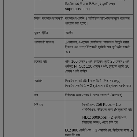
ডিভাইস আইডি এবং জিপিএস, ইত্যাদি তথ্য
superposition।
ভিডিও কম্প্রেশন ফরম্যাট
কম্প্রেশন কোডিং। হাইিলিকন হাই-পারফরম্যান্স প্রসেসর
প্রয়োগ করা হচ্ছে।
ডুয়াল-স্ট্রীম
সমর্থিত
প্রাকদর্শন ফাংশন
1-চ্যানেল, 4-ইমেজ সেলাইয়ের প্রাকদর্শন, ইভেন্ট দ্বারা
ট্রিগার এবং সম্পূর্ণ চিত্রগুলি স্যুইচিংয়ের পূর্ণ স্ক্রীন সমর্থন
করে
চক্রের হার
পাল: 100 ফ্রেম / গুলি, চ্যানেল প্রতি 25 ফ্রেম / গুলি
পর্যন্ত; NTSC: 120 ফ্রেম / গুলি, চ্যানেল প্রতি 30
ফ্রেম / গুলি পর্যন্ত
সমাধান
সিআইএফ, এইচডি 1 এবং ডি 1 নির্বাচনের জন্য,
সিআইএফের ডি 1 + 2 চ্যানেলে ২ টি চ্যানেল সমর্থন করে
গুণ
নির্বাচনের জন্য গ্রেড 1 থেকে গ্রেড 5 (অবতরণ)
বিট হার
সিআইএফ: 256 Kbps ~ 1.5
এমবিপিএস, নির্বাচনের জন্য 8-স্তর বিট হার
HD1: 600Kbps ~ 2 এমবিপিএস,
নির্বাচনের জন্য 8-স্তর বিট হার
D1: 800 কেবিপিএস ~ 3 এমবিপিএস, নির্বাচনের জন্য 8-
স্তর বিট হার