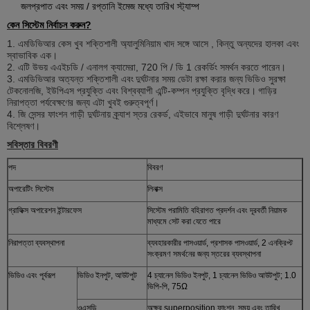
জলপ্রপাত এবং সময় / রপ্তানি ইমেজ মধ্যে তারিখ স্ট্যাম্প
কেন সিস্টেম নির্বাচন করুন?
1.
এমডিভিআর কেস খুব শক্তিশালী
অ্যালুমিনিয়াম খাদ
সঙ্গে আসে
, কিন্তু অন্যদের হালকা এবং
স্বাভাবিক এক।
2. এটি উভয় এএইচডি / এনালগ ক্যামেরা, 720 পি / ডি 1 রেকর্ডিং সমর্থন করতে পারেন।
3.
এমডিভিআর অত্যন্ত শক্তিশালী এবং
দুর্ঘটনার সময় ডেটা রক্ষা করার জন্য
ভিডিও সুরক্ষা
টেকনোলজি, ইউপিএস প্রযুক্তি এবং বিশ্বব্যাপী এন্টি-কম্পন প্রযুক্তি বৃদ্ধি
করে।
গাড়ির
নিরাপত্তা পর্যবেক্ষণের জন্য এটা খুবই গুরুত্বপূর্ণ।
4.
জি সেন্সর ফাংশন গাড়ী দুর্ঘটনায় ক্র্যাশ স্তর রেকর্ড, এইভাবে মানুষ গাড়ী দুর্ঘটনার কারণ
বিশ্লেষণ।
সবিস্তার বিবরণী
পদ
বিবরণ
অপারেটিং সিস্টেম
লিনাক্স
গ্রাফিক্স অপারেশন ইন্টারফেস
সিস্টেম পরামিতি বহিরাগত প্রদর্শন এবং দূরবর্তী নিয়ামক
মাধ্যমে সেট করা যেতে পারে
নিরাপত্তা ব্যবস্থাপনা
ব্যবহারকারীর পাসওয়ার্ড, প্রশাসক পাসওয়ার্ড, 2 এনক্রিপ্ট
সংক্রমণ সমর্থনের জন্য স্তরের ব্যবস্থাপনা
ভিডিও এবং পূর্বরূপ
ভিডিও ইনপুট, আউটপুট
4 চ্যানেল ভিডিও ইনপুট, 1 চ্যানেল ভিডিও আউটপুট; 1.0
ভিপি-পি, 75Ω
ওএসডি
অক্ষর superposition ফাংশন, সময় এবং তারিখ,