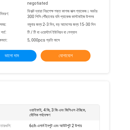
negotiated
ডিফল্ট দ্বারা নিরপেক্ষ শক্ত কাগজ বাক্স প্যাকেজ। অর্ডার
 বিবরণ:
300 পিসি পৌঁছানোর যদি প্যাকেজ কাস্টমাইজ উপলব
সময়:
নমুনার জন্য 2-3 দিন, বড় আদেশের জন্য 15-30 দিন
শর্ত:
টি / টি বা ওয়েস্টার্ন ইউনিয়ন বা পেপ্যাল
্ষমতা:
5, 000pcs প্রতি মাসে
ভালো দাম
যোগাযোগ
ওয়াইফাই, 4 জি, 3 জি এবং জিপিএস ঐচ্ছিক,
মৌলিক পর্যবেক্ষণ
তারগুলি:
6ch এলার্ম ইনপুট এবং আউটপুট 2 উপায়