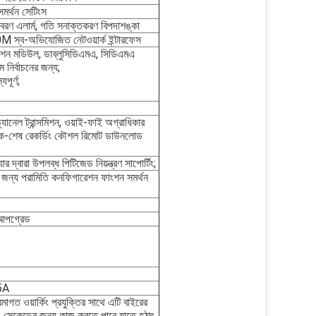
সমর্থন সেটিংস
রণ এলার্ম, গতি সনাক্তকরণ বিপদাশঙ্কা
ব-অভিযোজিত নেটওয়ার্ক ইন্টারফেস
মিশন মডিউল, ডাব্লুসিডিএমএ, সিডিএমএ
নির্বাচনের জন্য;
পূর্ণ;
্যানেল ট্রান্সমিশন, ওয়াই-ফাই অগ্রাধিকার
ব্যাক-শেষ রেকর্ডিং কৌশল রিমোট ডাউনলোড
্যার দ্বারা উপলব্ধ পিটিজেড নিয়ন্ত্রণ সাপোর্টিং;
জন্য পরামিতি কনফিগারেশন ফাংশন সমর্থন
 আপগ্রেড
5A
রমাগত ওয়ার্কিং প্রযুক্তির সাথে এটি বাইরের
5 সেকেন্ডের জন্য কাজ করতে পারে যাতে হঠাৎ