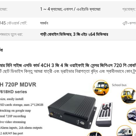
ামেরা:
1 ~ 4 ক্যামেরা; এনালগ / এএইচডি ক্যামেরা
প্রযোজ্য:
5 নেটওয়ার্ক পোর্ট:
সমর্থন
এন্টি-কম্প
েষভাবে তুলে ধরা:
গাড়ী মোবাইল ডিভিআর
,
3 জি এইচ ২64 ডিভিআর
ণনা
র মিনি সাইজ এসডি কার্ড 4CH 3 জি 4 জি ওয়াইফাই জি সেন্সর জিপিএস 720 পি মো
 ছোট ডিভাইস কিন্তু আমরা যাত্রী এবং ড্রাইভার নিরাপত্তা বৃদ্ধি এবং স্বাধীনভাবে কোন ট্র