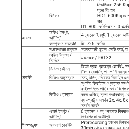
সিআইএফ: 256 Kbps 
স্তর বিট হার
বিট হার
HD1: 600Kbps ~ 2 এ
হার
D1: 800 কেবিপিএস ~ 3 এমবিপিএ
অডিও ইনপুট,
4 চ্যানেল ইনপুট, 1 চ্যানেল আউ
অডিও
আউটপুট
কম্প্রেশন ফরম্যাট
জি .726 কোডিং
সংরক্ষণাগার মাধ্যমে
সহায়তাকারী ডুয়াল এসডি কার্ড, য
ফাইল বিন্যাস /
এএসএফ / FAT32
সিস্টেম
ডিফল্ট দ্বারা প্রারম্ভে রেকর্ডিং, স
ভিডিও কৌশল
ট্রিগার রেকর্ডিং, পাশাপাশি ম্যানুয়া
রেকর্ডিং
ভিডিও অনুসন্ধান
সময়, টাইপ, স্টোরেজ ডিভাইস এবং 
স্থানীয় ডিভাইসে প্লেব্যাক সমর্থ
ফাইলগুলিতে গাড়ির তথ্য বিশ্লেষ
ভিডিও প্লেব্যাক
দ্রুত এগিয়ে, দ্রুত পশ্চাদ্ধাবন, 
ব্যাকগ্রাউন্ড সমর্থন 2x, 4x, 8
সমর্থন সমর্থন
এলার্ম ইনপুট /
6 চ্যানেল / বন্ধ সংকেত বিপদাশঙ
আউটপুট
বিপদাশঙ্কা আউটপুট
Prerecording ফাংশন বিপদাশঙ্
অ্যালার্ম রেকর্ডিং
বিপদাশঙ্কা
30min থেকে সামঞ্জস্য করা যাবে 