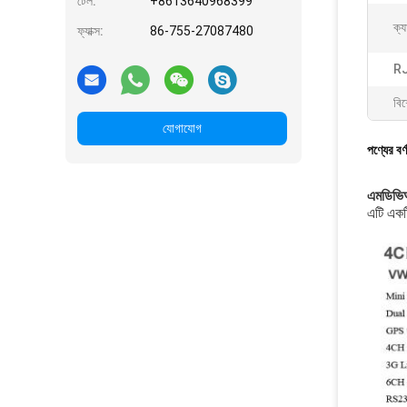
টেল:
+8613640968399
ক্য
ফ্যাক্স:
86-755-27087480
RJ4
বিশ
যোগাযোগ
পণ্যের বর্
এমডিভিআ
এটি একটি