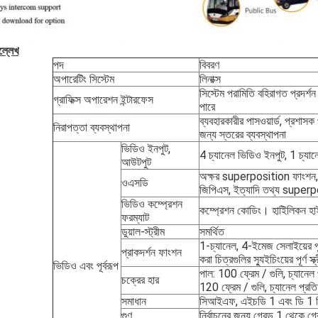
ল্লেখ
পদ
বিবরণ
অপারেটিং সিস্টেম
লিনাক্স
সিস্টেম পরামিতি বহিরাগত প্রদর্শন
গ্রাফিক্স অপারেশন ইন্টারফেস
পারে
ব্যবহারকারীর পাসওয়ার্ড, প্রশাসক
নিরাপত্তা ব্যবস্থাপনা
জন্য স্তরের ব্যবস্থাপনা
ভিডিও ইনপুট,
4 চ্যানেল ভিডিও ইনপুট, 1 চ্য
আউটপুট
অক্ষর superposition ফাংশন, 
ওএসডি
জিপিএস, ইত্যাদি তথ্য super
ভিডিও কম্প্রেশন
কম্প্রেশন কোডিং। হাইিলিকন হাই-
ফরম্যাট
ডুয়াল-স্ট্রীম
সমর্থিত
1-চ্যানেল, 4-ইমেজ সেলাইয়ের পূর্
প্রাকদর্শন ফাংশন
করা চিত্রগুলির স্যুইচিংয়ের পূর্ণ স্
ভিডিও এবং পূর্বরূপ
পাল: 100 ফ্রেম / গুলি, চ্যানেল 
চক্রের হার
120 ফ্রেম / গুলি, চ্যানেল প্রতি
সমাধান
সিআইএফ, এইচডি 1 এবং ডি 1 নির্
গুণ
নির্বাচনের জন্য গ্রেড 1 থেকে 