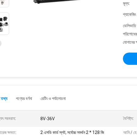
মূল্য:
প্যাকেজিং
ডেলিভারি 
পরিশোধের 
যোগানের ক
 তথ্য
পণ্যের বর্ণনা
রেটিং ও পর্যালোচনা
্যুৎ সরবরাহ:
বৈশিষ্ট্য:
8V-36V
োরেজ ক্ষমতা:
2 এসডি কার্ড স্লট, সর্বোচ্চ সমর্থন 2 * 128 জি
আমি / হে 