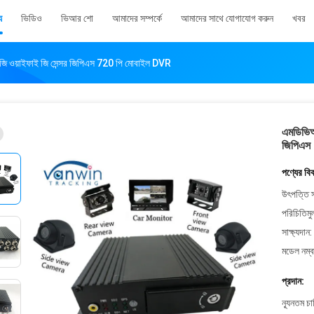
য
ভিডিও
ভিআর শো
আমাদের সম্পর্কে
আমাদের সাথে যোগাযোগ করুন
খবর
জি ওয়াইফাই জি সেন্সর জিপিএস 720 পি মোবাইল DVR
এমডিভিআ
জিপিএস
পণ্যের বি
উৎপত্তি স
পরিচিতিমু
সাক্ষ্যদান:
মডেল নম্ব
প্রদান:
ন্যূনতম চ