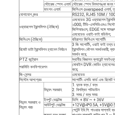
স্টোরেজ স্পেস এলার্ম
স্টোরেজ স্পেস বিপদাশঙ্কা জন্য 
ফাংশন এলার্ম
জিপিএস overspeed এলার্ম, ত্ব
যোগাযোগ বন্দর
RS232, RJ45 10M / 100M স্
এমবেডেড 3G ওয়্যারলেস ট্রান্স
২000, টিডি-এসসিডিএমএ সিস্টেম 
ওয়্যারলেস ট্রান্সমিশন (ঐচ্ছিক)
জিপিআরএস, EDGE সঙ্গে সামঞ্জস্য
এমবেডেড ওয়াই-ফাই মডিউল;
জিপিএস (ঐচ্ছিক)
বহিরাগত জিপিএস সাপোর্টিং
3 জি সাপোর্টিং, ওয়াই ফাই তথ্য চ
রিমোট ডাটা ট্রান্সমিশন চ্যানেল নির্বাচন
ট্রান্সমিশন কৌশল সমর্থনকারী; 
সমর্থন করে;
PTZ কন্ট্রোল
স্থানীয় বিজ্ঞাপন ক্লায়েন্ট সফটওয়
মোবাইল DVR কোডিং চ্যানেলের 
পরামিতি কনফিগারেশন
করে;
জি-সেন্সর
এমবেডেড
সিস্টেম আপগ্রেড
সাপোর্টিং এসডি কার্ড এবং রিমোট
1. দুদক বন্ধ / বন্ধ
বিদ্যুৎ সরবরাহ
2. বিলম্বিত শাটডাউন
3. সময় / বন্ধ সময়
ইনপুট ভোল্টেজ
ডিসি: + 8V ~ + 36V
বিদ্যুৎ সরবরাহ ও
আউটপুট ভোল্টেজ
+12V@4*0.5A; +5V@0.
বিদ্যুৎ খরচ
পেটেন্ট ইউ.পি. পাওয়ার সাপ্লাই ক্
ক্ষমতা বন্ধ সুরক্ষা
পাওয়ার সাপ্লাই কাটার পর 3 ~ 