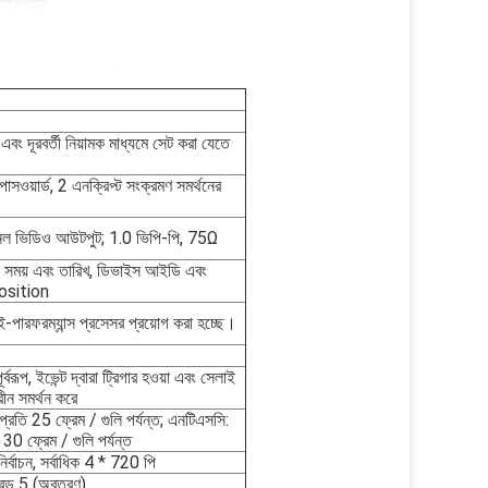
 এবং দূরবর্তী নিয়ামক মাধ্যমে সেট করা যেতে
 পাসওয়ার্ড, 2 এনক্রিপ্ট সংক্রমণ সমর্থনের
ানেল ভিডিও আউটপুট; 1.0 ভিপি-পি, 75Ω
সময় এবং তারিখ, ডিভাইস আইডি এবং
position
পারফরম্যান্স প্রসেসর প্রয়োগ করা হচ্ছে।
বরূপ, ইভেন্ট দ্বারা ট্রিগার হওয়া এবং সেলাই
ক্রীন সমর্থন করে
প্রতি 25 ফ্রেম / গুলি পর্যন্ত; এনটিএসসি:
 30 ফ্রেম / গুলি পর্যন্ত
বাচন, সর্বাধিক 4 * 720 পি
গ্রেড 5 (অবতরণ)