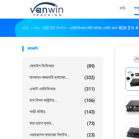
বাড়ি
পণ্
বাড়ি
পণ্য
MDVR সিস্টেম
এমডিভিআর মিনি সাইজ এসডি কার্ড 4CH 3 জি 4 
কতগুলি
মোবাইল ডিভিআর
(89)
যানবাহন নজরদারি ক্যামেরা...
(332)
এআই এমডিভিআর
(311)
বাস পিপল কাউন্টার...
(106)
গাড়ী মনিটর
(143)
কার ড্যাশ ক্যাম...
(73)
ওয়্যারলেস ক্যামেরা সিস্টেম...
(23)