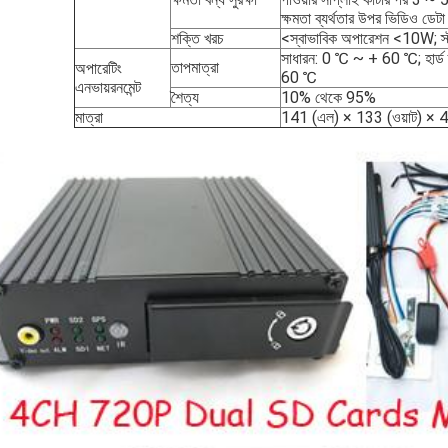
ক্ষমতা ব্যর্থতার উপর ভিডিও ডেটা 
শক্তি খরচ
<স্বাভাবিক অপারেশন <10W; স্
সাধারন: 0 ℃ ~ + 60 ℃; হার্
তাপমাত্রা
অপারেটিং
60 ℃
এনভায়রনমেন্ট
শৈত্য
10% থেকে 95%
মাত্রা
141 (এল) × 133 (ওয়াট) × 4