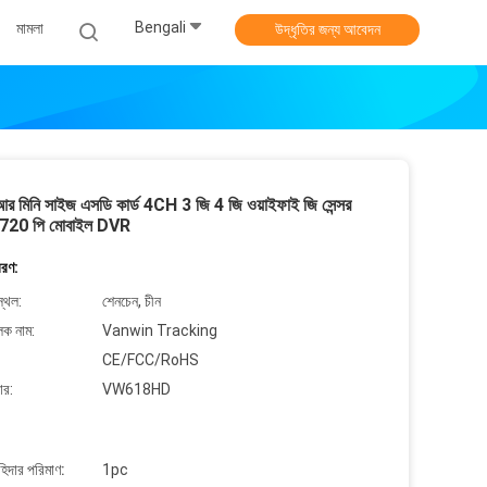
Bengali
মামলা
উদ্ধৃতির জন্য আবেদন
র মিনি সাইজ এসডি কার্ড 4CH 3 জি 4 জি ওয়াইফাই জি সেন্সর
 720 পি মোবাইল DVR
বরণ:
্থল:
শেনচেন, চীন
লক নাম:
Vanwin Tracking
CE/FCC/RoHS
ার:
VW618HD
াহিদার পরিমাণ:
1pc