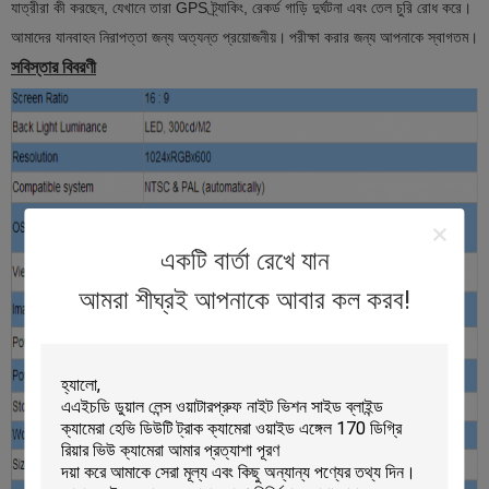
যাত্রীরা কী করছেন, যেখানে তারা GPS ট্র্যাকিং, রেকর্ড গাড়ি দুর্ঘটনা এবং তেল চুরি রোধ করে।
আমাদের যানবাহন নিরাপত্তা জন্য অত্যন্ত প্রয়োজনীয়।
পরীক্ষা করার জন্য আপনাকে স্বাগতম।
সবিস্তার বিবরণী
একটি বার্তা রেখে যান
আমরা শীঘ্রই আপনাকে আবার কল করব!