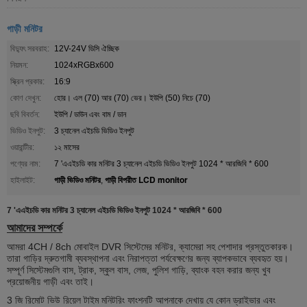
গাড়ী মনিটর
বিদ্যুৎ সরবরাহ:
12V-24V ডিসি ঐচ্ছিক
নিয়মন:
1024xRGBx600
স্ক্রিন প্রকার:
16:9
কোণ দেখুন:
হোর। এল (70) আর (70) ভের। ইউপি (50) নিচে (70)
ছবি বিবর্তন:
ইউপি / ডাউন এবং বাম / ডান
ভিডিও ইনপুট:
3 চ্যানেল এইচডি ভিডিও ইনপুট
ওয়ারান্টীর:
১২ মাসের
পণ্যের নাম:
7 'এএইচডি কার মনিটর 3 চ্যানেল এইচডি ভিডিও ইনপুট 1024 * আরজিবি * 600
গাড়ী ভিডিও মনিটর
গাড়ী বিপরীত LCD monitor
হাইলাইট:
,
7 'এএইচডি কার মনিটর 3 চ্যানেল এইচডি ভিডিও ইনপুট 1024 * আরজিবি * 600
আমাদের সম্পর্কে
আমরা 4CH / 8ch মোবাইল DVR সিস্টেমের মনিটর, ক্যামেরা সহ পেশাদার প্রস্তুতকারক।
তারা গাড়ির দ্রুতগামী ব্যবস্থাপনা এবং নিরাপত্তা পর্যবেক্ষণের জন্য ব্যাপকভাবে ব্যবহৃত হয়।
সম্পূর্ণ সিস্টেমগুলি বাস, ট্রাক, স্কুল বাস, লেজ, পুলিশ গাড়ি, ব্যাংক বহন করার জন্য খুব
প্রয়োজনীয় গাড়ী এবং তাই।
3 জি রিমোট ভিউ রিয়েল টাইম মনিটরিং ফাংশনটি আপনাকে দেখায় যে কোন ড্রাইভার এবং