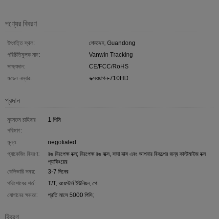
পণ্যের বিবরণ
উৎপত্তি স্থল:
শেনঝেন, Guandong
পরিচিতিমুলক নাম:
Vanwin Tracking
সাক্ষ্যদান:
CE/FCC/RoHS
মডেল নম্বার:
ভক্সওয়াগন-710HD
প্রদান
ন্যূনতম চাহিদার
1 পিসি
পরিমাণ:
মূল্য:
negotiated
প্যাকেজিং বিবরণ:
রঙ নিরপেক্ষ বক্স; নিরপেক্ষ রঙ বাক্স, সাদা বাক্স এবং আপনার বিকল্পের জন্য কাস্টমাইজ বক্স
প্যাকিংয়ের
ডেলিভারি সময়:
3-7 দিনের
পরিশোধের শর্ত:
T/T, ওয়েস্টার্ন ইউনিয়ন, পে
যোগানের ক্ষমতা:
প্রতি মাসে 5000 পিসি;
বিবরণ