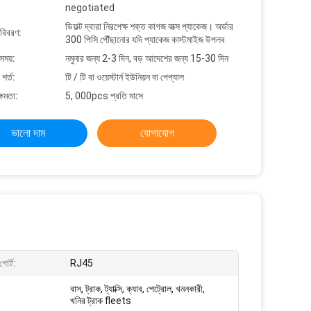
negotiated
ডিফল্ট দ্বারা নিরপেক্ষ শক্ত কাগজ বাক্স প্যাকেজ। অর্ডার
 বিবরণ:
300 পিসি পৌঁছানোর যদি প্যাকেজ কাস্টমাইজ উপলব
সময়:
নমুনার জন্য 2-3 দিন, বড় আদেশের জন্য 15-30 দিন
শর্ত:
টি / টি বা ওয়েস্টার্ন ইউনিয়ন বা পেপ্যাল
্ষমতা:
5, 000pcs প্রতি মাসে
ভালো দাম
যোগাযোগ
পোর্ট:
RJ45
বাস, ট্রাক, ট্যাক্সি, ক্যাব, পেট্রোল, খননকারী,
খনির ট্রাক fleets