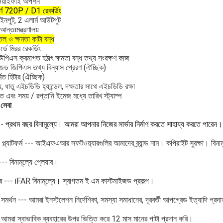
ন ওয়াইফাই অপশন
্ণ 720P / D1 রেকর্ডিং
 ইনপুট, 2 এলার্ম আউটপুট
আন্তঃমন্ত্রণালয়
 তেল ও ক্ষমতা কাটা বন্ধ
্ডে মিরর রেকর্ডিং
ইউপিএস ক্রমাগত হঠাৎ ক্ষমতা বন্ধ তথ্য সংরক্ষণ কাজ
ইজড জিপিএস তথ্য বিন্যাস প্রেরণ (ঐচ্ছিক)
্মিত হিটার (ঐচ্ছিক)
 ধাতু এইচডিডি হ্যান্ডেল, দক্ষতার সাথে এইচডিডি রক্ষা
 এবং সময় / রপ্তানি ইমেজ মধ্যে তারিখ স্ট্যাম্প
সেবা
--- প্রথম বছর বিনামূল্যে।
আমরা আপনার নিজের সার্ভার নির্মাণ করতে সাহায্য করতে পারেন।
্ল্যাটফর্ম --- আইএফএআর সফটওয়্যারগুলির আমাদের ব্র্যান্ড নাম। কপিরাইট সুরক্ষা। বিনা
--- বিনামূল্যে প্লেয়ার।
যার --- iFAR বিনামূল্যে। স্বাগতম ই এম কাস্টমাইজড প্রকল্প।
ি সমর্থন --- আমরা ইনস্টলেশন নির্দেশিকা, সমস্যা সমাধানের, দূরবর্তী আপগ্রেড ইত্যাদি প্র
- আমরা স্বাভাবিক ব্যবহারের উপর ভিত্তি করে 12 মাস মানের পাটা প্রদান করি।