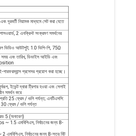
 এবং দূরবর্তী নিয়ামক মাধ্যমে সেট করা যেতে
 পাসওয়ার্ড, 2 এনক্রিপ্ট সংক্রমণ সমর্থনের
ানেল ভিডিও আউটপুট; 1.0 ভিপি-পি, 75Ω
সময় এবং তারিখ, ডিভাইস আইডি এবং
position
পারফরম্যান্স প্রসেসর প্রয়োগ করা হচ্ছে।
বরূপ, ইভেন্ট দ্বারা ট্রিগার হওয়া এবং সেলাই
ক্রীন সমর্থন করে
প্রতি 25 ফ্রেম / গুলি পর্যন্ত; এনটিএসসি:
 30 ফ্রেম / গুলি পর্যন্ত
ি
গ্রেড 5 (অবতরণ)
~ 1.5 এমবিপিএস, নির্বাচনের জন্য 8-
মবিপিএস, নির্বাচনের জন্য 8-স্তর বিট