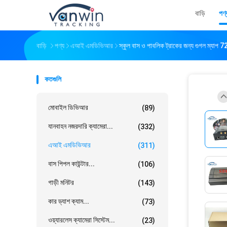
বাড়ি
পণ্
বাড়ি
পণ্য
এআই এমডিভিআর
স্কুল বাস ও পাবলিক ট্রাকের জন্য গুগল ম্যাপ
কতগুলি
মোবাইল ডিভিআর
(89)
যানবাহন নজরদারি ক্যামেরা...
(332)
এআই এমডিভিআর
(311)
বাস পিপল কাউন্টার...
(106)
গাড়ী মনিটর
(143)
কার ড্যাশ ক্যাম...
(73)
ওয়্যারলেস ক্যামেরা সিস্টেম...
(23)