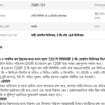
়মন:
720P / D1
বিপদাশঙ্ক
3G জিপিএ
ামেরা:
সোনি সিসিডি বা এএইচডি ক্যামেরা
সেন্সর:
িএ পোর্ট:
সমর্থন
ভাষা:
েষভাবে তুলে ধরা:
গাড়ী মোবাইল ডিভিআর
,
3 জি এইচ ২64 ডিভিআর
ণনা
াস ও পাবলিক বাস ট্রাকের জন্য গুগল ম্যাপ 720 পি সিকিউরিটি 3 জি মোবাইল ডিভিআর সিস্
ইল ভিডিও পরিবেশন DVR 4 চ্যানেল এক্স 720P উচ্চ সংজ্ঞা রেজল্যুশন সমর্থন করে।
4 চ্যানেল 720P 3 জি স্কুল বাস গাড়ী সিসিটিভি এসডি কার্ড আরএফআইডি এবং জিপিএসের
3 জি + জিপিএস সিস্টেম যা অডিও ও ভিডিও কোডিং ও ডিকোডিং, গণ এইচডি ও এসডি স্টোরেজ, স্
এন্টি-কম্পন), ইউ.পি. শক্তি সুরক্ষা, নমনীয় ব্যাপক ভোল্টেজ পরিসীমা এবং ইত্যাদি।
 বেনিফিট
থ্যা অভিযোগ বা সড়ক দুর্ঘটনা থেকে আপনাকে রক্ষা করে, আপনার গাড়ীর ভিতরে এবং বাইরের 
সিস্টেম ড্রাইভার সুখী করে তোলে এবং আরো নিরাপদ বোধ।
ড্রাইভারগুলিকে কঠিন বীমা দাব
ঁকি বা ঝুঁকিপূর্ণ ড্রাইভার সুরক্ষাগুলি সরবরাহ করতে হবে।
েনিফিট
রীদের নিরাপত্তার জন্য নিরাপদ এবং বিশ্বস্ত পরিবেশ সরবরাহকারী হিসাবে যাত্রীদের রক্ষা ক