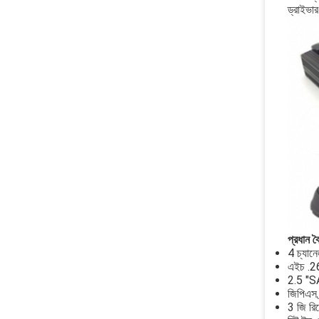
ড্রাইভার
প্রধান বৈশ
4 চ্যান
এইচ .26
2.5 "S
জিপিএস ট্
3 জি রিম