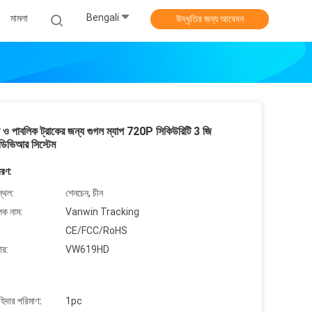
Bengali
মামলা
উদ্ধৃতির জন্য আবেদন
স ও পাবলিক ট্রাকের জন্য গুগল ম্যাপ 720P সিকিউরিটি 3 জি
ডিভিআর সিস্টেম
বরণ:
্থল:
শেনচেন, চীন
লক নাম:
Vanwin Tracking
CE/FCC/RoHS
ার:
VW619HD
াহিদার পরিমাণ:
1pc