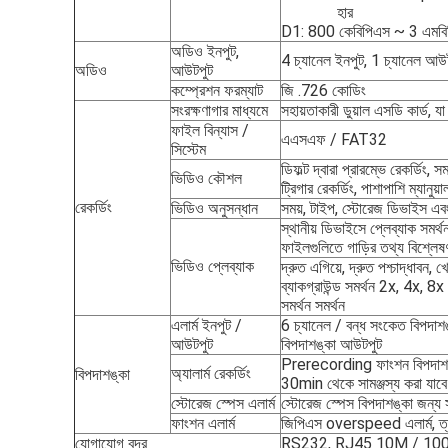
হার
D1: 800 কেবিপিএস ~ 3 এমবিপিএ
অডিও ইনপুট,
4 চ্যানেল ইনপুট, 1 চ্যানেল আউ
অডিও
আউটপুট
কম্প্রেশন ফরম্যাট
জি .726 কোডিং
সংরক্ষণাগার মাধ্যমে
সহায়তাকারী ডুয়াল এসডি কার্ড, য
ফাইল বিন্যাস /
এএসএফ / FAT32
সিস্টেম
ডিফল্ট দ্বারা প্রারম্ভে রেকর্ডিং, স
ভিডিও কৌশল
ট্রিগার রেকর্ডিং, পাশাপাশি ম্যানুয়া
রেকর্ডিং
ভিডিও অনুসন্ধান
সময়, টাইপ, স্টোরেজ ডিভাইস এবং 
স্থানীয় ডিভাইসে প্লেব্যাক সমর্থ
ফাইলগুলিতে গাড়ির তথ্য বিশ্লেষ
ভিডিও প্লেব্যাক
দ্রুত এগিয়ে, দ্রুত পশ্চাদ্ধাবন, 
ব্যাকগ্রাউন্ড সমর্থন 2x, 4x, 8
সমর্থন সমর্থন
এলার্ম ইনপুট /
6 চ্যানেল / বন্ধ সংকেত বিপদাশঙ
আউটপুট
বিপদাশঙ্কা আউটপুট
Prerecording ফাংশন বিপদাশঙ্
অ্যালার্ম রেকর্ডিং
বিপদাশঙ্কা
30min থেকে সামঞ্জস্য করা যাবে 
স্টোরেজ স্পেস এলার্ম
স্টোরেজ স্পেস বিপদাশঙ্কা জন্য 
ফাংশন এলার্ম
জিপিএস overspeed এলার্ম, ত্ব
যোগাযোগ বন্দর
RS232, RJ45 10M / 100M স্