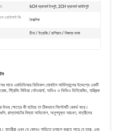
া:
6CH অ্যালার্ম ইনপুট, 2CH অ্যালার্ম আউটপুট
স ওয়াইফাই জি
বৈকল্পিক
চীনা / ইংরেজি / রাশিয়ান / নিজস্ব ভাষা
টেম
 সাথে এমডিভিআর ভিভিকল মোবাইল সার্ভিল্যান্সের উদ্দেশ্যে একটি
ট্রিমিং মিডিয়া নেটওয়ার্ক, অডিও ও ভিডিও ডিনিয়েজিং, যান্ত্রিক
উভয় ক্ষেত্রে কী ঘটেছে তা ঠিকভাবে সিস্টেমটি রেকর্ড করে।
িগুলি, রাস্তাঘাটের মিথ্যা অভিযোগ, অনুপযুক্ত আচরণ, যাত্রীদের
রে।
যাত্রীরা এখন যে কোনও গাড়িতে চলাচল করতে পারে যে তারা, এবং