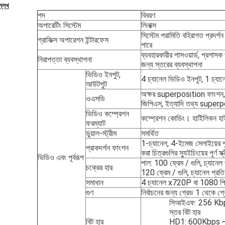
্লেখ
পদ
বিবরণ
অপারেটিং সিস্টেম
লিনাক্স
সিস্টেম পরামিতি বহিরাগত প্রদর্শন
গ্রাফিক্স অপারেশন ইন্টারফেস
পারে
ব্যবহারকারীর পাসওয়ার্ড, প্রশাসক
নিরাপত্তা ব্যবস্থাপনা
জন্য স্তরের ব্যবস্থাপনা
ভিডিও ইনপুট,
4 চ্যানেল ভিডিও ইনপুট, 1 চ্য
আউটপুট
অক্ষর superposition ফাংশন, 
ওএসডি
জিপিএস, ইত্যাদি তথ্য super
ভিডিও কম্প্রেশন
কম্প্রেশন কোডিং। হাইিলিকন হাই-
ফরম্যাট
ডুয়াল-স্ট্রীম
সমর্থিত
1-চ্যানেল, 4-ইমেজ সেলাইয়ের পূর্
প্রাকদর্শন ফাংশন
করা চিত্রগুলির স্যুইচিংয়ের পূর্ণ স্
ভিডিও এবং পূর্বরূপ
পাল: 100 ফ্রেম / গুলি, চ্যানেল 
চক্রের হার
120 ফ্রেম / গুলি, চ্যানেল প্রতি
সমাধান
4 চ্যানেল x720P বা 1080 প
গুণ
নির্বাচনের জন্য গ্রেড 1 থেকে 
সিআইএফ: 256 Kbps 
স্তর বিট হার
বিট হার
HD1: 600Kbps ~ 2 এ