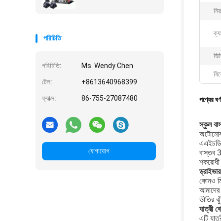
নিয
ক্য
পরিচিতি
ভিজ
পরিচিতি:
Ms. Wendy Chen
বিশ
টেল:
+8613640968399
ফ্যাক্স:
86-755-27087480
পণ্যের বর্
স্কুল ব
অটোমোবা
এএইচডি 
যোগাযোগ
বাস্তব 
শকরোধী (
ড্রাইভার
কোনও মি
আমাদের 
ভীতির ঝু
যাত্রী ব
এটি যাত্