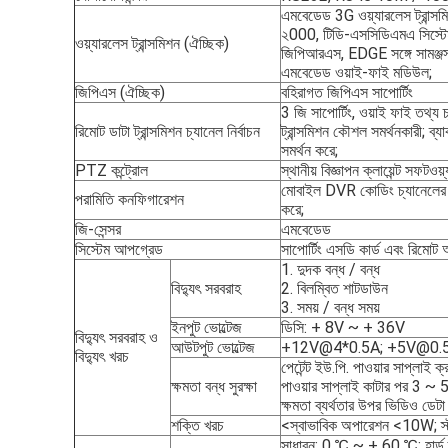
এমবেডেড 3G ওয়্যারলেস ট্রান্স
২000, টিডি-এসসিডিএমএ সিস্টেম 
ওয়্যারলেস ট্রান্সমিশন (ঐচ্ছিক)
জিপিআরএস, EDGE সঙ্গে সামঞ্জস্য
এমবেডেড ওয়াই-ফাই মডিউল;
জিপিএস (ঐচ্ছিক)
বহিরাগত জিপিএস সাপোর্টিং
3 জি সাপোর্টিং, ওয়াই ফাই তথ্য চ
রিমোট ডাটা ট্রান্সমিশন চ্যানেল নির্বাচন
ট্রান্সমিশন কৌশল সমর্থনকারী; 
সমর্থন করে;
PTZ কন্ট্রোল
স্থানীয় বিজ্ঞাপন ক্লায়েন্ট সফটওয়
মোবাইল DVR কোডিং চ্যানেলের 
পরামিতি কনফিগারেশন
করে;
জি-সেন্সর
এমবেডেড
সিস্টেম আপগ্রেড
সাপোর্টিং এসডি কার্ড এবং রিমোট
1. দুদক বন্ধ / বন্ধ
বিদ্যুৎ সরবরাহ
2. বিলম্বিত শাটডাউন
3. সময় / বন্ধ সময়
ইনপুট ভোল্টেজ
ডিসি: + 8V ~ + 36V
বিদ্যুৎ সরবরাহ ও
আউটপুট ভোল্টেজ
+12V@4*0.5A; +5V@0.
বিদ্যুৎ খরচ
পেটেন্ট ইউ.পি. পাওয়ার সাপ্লাই ক্
ক্ষমতা বন্ধ সুরক্ষা
পাওয়ার সাপ্লাই কাটার পর 3 ~ 
ক্ষমতা ব্যর্থতার উপর ভিডিও ডেটা 
শক্তি খরচ
<স্বাভাবিক অপারেশন <10W; স্
সাধারন: 0 ℃ ~ + 60 ℃; হার্