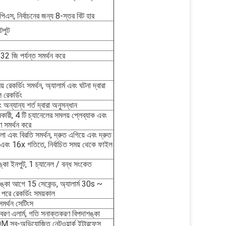
স, নির্বাচনের জন্য 8-স্তর বিট হার
টপুট
া 32 জি পর্যন্ত সমর্থন করে
ময় রেকর্ডিং সমর্থন, অ্যালার্ম এবং ঘটনা দ্বারা
ল রেকর্ডিং
অন্যান্য শর্ত দ্বারা অনুসন্ধান
নকারী, 4 টি চ্যানেলের সমলয় প্লেব্যাক এবং
ণ সমর্থন করে
খেলা এবং বিরতি সমর্থন, দ্রুত এগিয়ে এবং দ্রুত
x এবং 16x গতিতে, নির্বাচিত সময় থেকে ফাইল
্কা ইনপুট, 1 চ্যানেল / বন্ধ সংকেত
কা আগে 15 সেকেন্ড, অ্যালার্ম 30s ~
পরে রেকর্ডিং সময়কাল
সমর্থন সেটিংস
রণ এলার্ম, গতি সনাক্তকরণ বিপদাশঙ্কা
ব-অভিযোজিত নেটওয়ার্ক ইন্টারফেস