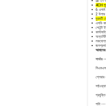
বিল্ট ই
4CH পূর
6 এলার্ম
2 উপায় 
দূরবর্তী
এসডি কার
পেটেন্ট 
কাস্টমা
অন্তর্নির
লকযোগ্য,
জলপ্রপাত
আমাদের 
সার্ভার 
সিএমএস প
প্লেয়ার 
সফ্টওয়্
প্রযুক্ত
পাটা --