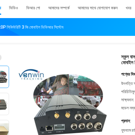
য
ভিডিও
ভিআর শো
আমাদের সম্পর্কে
আমাদের সাথে যোগাযোগ করুন
খবর
 720P সিকিউরিটি 3 জি মোবাইল ডিভিআর সিস্টেম
স্কুল বা
মোবাইল 
পণ্যের বি
উৎপত্তি স
পরিচিতিমু
সাক্ষ্যদান:
মডেল নম্ব
প্রদান:
ন্যূনতম চ