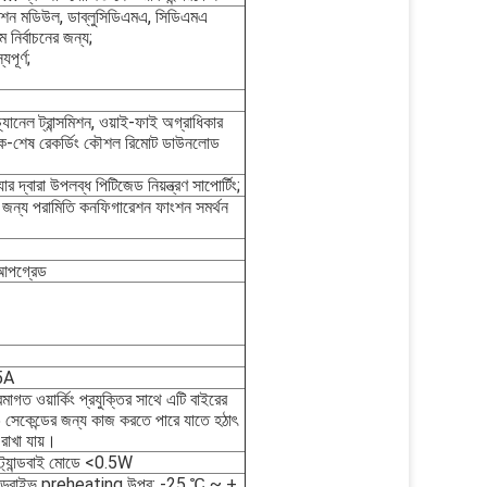
মিশন মডিউল, ডাব্লুসিডিএমএ, সিডিএমএ
নির্বাচনের জন্য;
পূর্ণ;
্যানেল ট্রান্সমিশন, ওয়াই-ফাই অগ্রাধিকার
ব্যাক-শেষ রেকর্ডিং কৌশল রিমোট ডাউনলোড
্যার দ্বারা উপলব্ধ পিটিজেড নিয়ন্ত্রণ সাপোর্টিং;
জন্য পরামিতি কনফিগারেশন ফাংশন সমর্থন
 আপগ্রেড
5A
রমাগত ওয়ার্কিং প্রযুক্তির সাথে এটি বাইরের
5 সেকেন্ডের জন্য কাজ করতে পারে যাতে হঠাৎ
রাখা যায়।
ট্যান্ডবাই মোডে <0.5W
ড ড্রাইভ preheating উপর: -25 ℃ ~ +