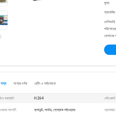
মূল্য:
প্যাকেজিং
ডেলিভারি 
পরিশোধের 
যোগানের ক
 তথ্য
পণ্যের বর্ণনা
রেটিং ও পর্যালোচনা
ডিও ফরম্যাট:
H.264
নেটওয়ার্ক 
টওয়্যার সাপোর্ট:
ক্লায়েন্ট, সার্ভার, প্লেব্যাক সফ্টওয়্যার
প্রযোজ্য: