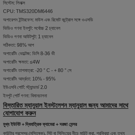
সিস্টেম: লিনাক্স
CPU: TMS320DM6446
অপারেশন ইন্টারফেস: মাউস এবং রিমোট কন্ট্রোল সঙ্গে ওএসডি
ভিডিও গণনা ইনপুট: সর্বোচ্চ 2 চ্যানেল
ভিডিও গণনা আউটপুট: 1 চ্যানেল
সঠিকতা: 98% আপ
অপারেটিং ভোল্টেজ: ডিসি 8-36 ভী
অপারেটিং ক্ষমতা: ≤4W
অপারেটিং তাপমাত্রা: -20 ° C - + 80 ° সে
অপারেটিং আর্দ্রতা: 10% - 95%
ইউএসবি পোর্ট: স্ট্যান্ডার্ড 2.0
ইনপুট পোর্ট গণনা: বিমানচালনা
বিস্তারিত ম্যানুয়াল ইনস্টলেশন ম্যানুয়াল জন্য আমাদের সাথে
যোগাযোগ করুন
মুখ্য ইউনিট +
দ্বিমাত্রিক ক্যামেরা + দরজা সেন্সর
কাউন্টার প্রসেসর (মস্তিষ্ক), সিট বা সিলিংয়ের নীচে মাউন্ট করা, প্রক্রিয়া এবং তথ্য