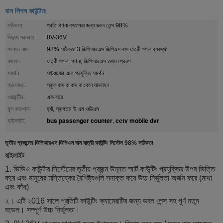
বাস পিপল কাউন্টার
সঠিকতা:
প্রতি গণনা ক্যামেরা জন্য ডবল লেন্স 98%
বিদ্যুৎ সরবরাহ:
8V-36V
পণ্যের নাম:
98% সঠিকতা 3 জিপিআরএস জিপিএস বাস যাত্রী গণনা ব্যবস্থা
ফাংশন:
যাত্রী গণনা, গণনা, জিপিআরএস তথ্য প্রেরণ
সমর্থন:
সফ্টওয়্যার এবং প্রযুক্তি সমর্থন
প্রযোজ্য:
স্কুল বাস বা বাস বা কোন যানবাহন
ওয়ারান্টীর:
এক বছর
মূল কারখানা:
হ্যাঁ, স্বাগতম ই এম ওডিএম
bus passenger counter
cctv mobile dvr
হাইলাইট:
,
তৃতীয় প্রজন্মের জিপিআরএস জিপিএস বাস যাত্রী কাউন্টিং সিস্টেম 98% সঠিকতা
হাইলাইট
1. ভিডিও কাউন্টার সিস্টেমের তৃতীয় প্রজন্ম উন্নত স্মার্ট কাউন্টিং প্রযুক্তির উপর ভিত্তি
করে এবং মানুষের মস্তিষ্কের বৈশিষ্ট্যগুলি সনাক্ত করে উচ্চ নির্ভুলতা অর্জন করে (মাথা
এবং কাঁধ)
২। এটি ২016 সালে প্রতিটি কাউন্টিং ক্যামেরাটির জন্য ডবল লেন্স সহ পূর্ণ নতুন
মডেল। সম্পূর্ণ উচ্চ নির্ভুলতা।