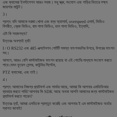
এবং ক্যামেরা ইনস্টলেশন আরও সহজ।
শুধু স্ক্রু, সংযোগ এবং গাড়ির ভিতরে লক্ষ্য
জায়গায় মাউন্ট।
3।
প্রশ্ন: যদি আমাকে দরজা খোলা এবং বন্ধ অ্যালার্ম, overspeed এলার্ম, ভিডিও
বিপরীত, ব্রেক ভিডিও, বাম পালা ভিডিও, ডান পালা ভিডিও, ইত্যাদি,
এটা কি সহজলভ্য?
উত্তরঃ অবশ্যই হ্যাঁ!
I / O RS232 এবং 485 এক্সটেনশন পোর্টটি সমস্ত ফাংশনগুলির উপরে, উপরের ফাংশন
সহ।
আসলে, আরও বেশি কাস্টমাইজড ফাংশন রয়েছে যা এই পোর্টের মাধ্যমে সংযোগ করতে
পারে যেমন ফুয়েল সেন্সর, কাউন্টার সিস্টেম,
PTZ ক্যামেরা, এবং তাই।
4।
প্রশ্ন: আমাদের নিজস্ব প্ল্যাটফর্ম এবং সার্ভার আছে, আমরা কি আপনার এমডিভিআর
ব্যবহার করতে পারি?
আপনার কি SDK আছে অথবা আপনি আমাদের জন্য কাস্টমাইজড
প্ল্যাটফর্ম করতে পারেন?
উত্তরঃ হ্যাঁ, আমরা এসডিকে প্রস্তুত করেছি এবং আপনার ই এম কাস্টমাইজড অর্ডার
স্বাগত জানাই!