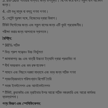
3. 8V-36V পাওয়ার সাপ্লাই জন্য উপযুক্ত। বিশেষ করে বাস / স্কুল বাস আবেদন
জন্য।
4. এটা শুধু মানুষ বা বস্তু গণনা গণনা।
5. পেটেন্ট সুরক্ষা সঙ্গে, নিজেদের দ্বারা বিকাশ।
টিকিট সিস্টেমের জন্য এবং স্কুল বাসের জন্য এটি খুবই প্রয়োজনীয়।
পরীক্ষা করার জন্য আপনাকে স্বাগতম।
বৈশিষ্ট্য:
* 98% সঠিক
* ভিড় গ্রুপ সত্ত্বেও উচ্চ নির্ভুলতা
* জামাকাপড় রঙ এবং যাত্রী উচ্চতা ইত্যাদি দ্বারা প্রভাবিত না
* দীর্ঘ সময়কাল এবং কম রক্ষণাবেক্ষণ
* সামনে এবং পিছনে দরজা মাধ্যমে এবং বন্ধ জন্য সঠিক গণনা
* স্বয়ংক্রিয়ভাবে পরিসংখ্যান রিপোর্ট তৈরি
* সহজ ইনস্টলেশন এবং আনইনস্টলেশন
* টিকিট, কন্ডাকটর এবং ড্রাইভার উপর আরো সঠিক নজরদারি এবং আরো কার্যকর
ব্যবস্থাপনা।
পণ্য বিবরণ এবং স্পেসিফিকেশন: