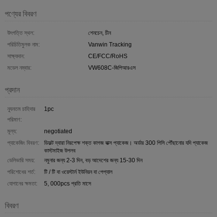
পণ্যের বিবরণ
উৎপত্তি স্থল:
শেনচেন, চীন
পরিচিতিমুলক নাম:
Vanwin Tracking
সাক্ষ্যদান:
CE/FCC/RoHS
মডেল নম্বার:
VW608C-জিপিআরএস
প্রদান
ন্যূনতম চাহিদার
1pc
পরিমাণ:
মূল্য:
negotiated
প্যাকেজিং বিবরণ:
ডিফল্ট দ্বারা নিরপেক্ষ শক্ত কাগজ বাক্স প্যাকেজ। অর্ডার 300 পিসি পৌঁছানোর যদি প্যাকেজ
কাস্টমাইজ উপলব
ডেলিভারি সময়:
নমুনার জন্য 2-3 দিন, বড় আদেশের জন্য 15-30 দিন
পরিশোধের শর্ত:
টি / টি বা ওয়েস্টার্ন ইউনিয়ন বা পেপ্যাল
যোগানের ক্ষমতা:
5, 000pcs প্রতি মাসে
বিবরণ