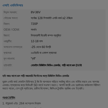
এআই এমডিভিআর
বিদ্যুৎ সরবরাহ:
8V-36V
স্টোরেজ ক্ষমতা:
সর্বোচ্চ 128 গিগাবাইট এসডি কার্ড x2 ঐচ্ছিক
নিয়মন:
720P
OEM / ODM:
সমর্থন
উচ্চতা:
বিশ্বব্যাপী বিরোধী কম্পন প্রযুক্তি
ওয়ারান্টীর:
12-18 মাস
অপারেশন তাপমাত্রা:
-25 থেকে 60 ডিগ্রী
ক্যামেরা:
এএইচডি বা এনালগ ক্যামেরা
মূল কারখানা:
"হ্যাঁ"
মোবাইল ডিজিটাল ভিডিও রেকর্ডার
গাড়ী কালো বক্স DVR
হাইলাইট:
,
হাই নজর কালো বক্স গাড়ী নজরদারি সিস্টেমের জন্য ডিজিটাল ভিডিও রেকর্ডার
ডুয়াল এসডি কার্ড মোবাইল ডিভিআর 3 জি কি আপনাকে গাড়িতে সবকিছু ঘটবে এবং মনিটর করবে এবং আপনার
একবার প্লেব্যাকের জন্য ভিডিওটি SD কার্ডে সংরক্ষণ করবে। আপনি যাত্রী এবং ড্রাইভার কার্যকলাপ নিরীক্ষণ
করতে পারেন, তেল চুরি প্রতিরোধ, দুর্ঘটনা বিশ্লেষণ, জিপিএস ট্র্যাকিং ব্রাউজ এবং ইত্যাদি।
প্রধান বৈশিষ্ট্য
1. স্ট্যান্ডার্ড এইচ .264 কম্প্রেশন বিন্যাস