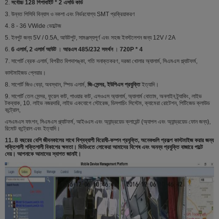
2.
সর্বোচ্চ 128 গিগাবাইট * 2 এসডি কার্ড
3. উন্নত পিসিবি বিন্যাস ও নকশা এবং নির্ভরযোগ্য SMT প্রক্রিয়াকরণ
4. 8 - 36 VWide ভোল্টেজ
5. ইনপুট জন্য 5V / 0.5A, আউটপুট, সামঞ্জস্যপূর্ণ এবং সহজ ইনস্টলেশন জন্য 12V / 2A
6.
6 এলার্ম, 2 এলার্ম আউট
।
আরএস 485/232 সমর্থন
।
720P * 4
7. সাপোর্ট ব্রেক এলার্ম, বিপরীত বিপদাশঙ্কা, গতি সনাক্তকরণ, দরজা খোলার অ্যালার্ম, সিএমএস প্ল্যাটফর্ম,
কাস্টমাইজড প্লেয়ার।
8. সাপোর্ট জিও বেড়া, অবস্থান, স্পিড এলার্ম,
জি-সেন্সর, ইউপিএস প্রযুক্তি
ইত্যাদি।
9. সাপোর্ট তেল সেন্সর, ফুয়েল কাট, পাওয়ার কাট, এসওএস অ্যালার্ম, অ্যালার্ম বোতাম, অনলাইন ট্র্যাকিং, লাইভ
টকব্যাক, 10. লাইভ নজরদারি, লাইভ একযোগে স্টোরেজ, ডিসপাচিং সিস্টেম, ক্যামেরা রোটেশন, পিটিজেড ক্লাউড
কন্ট্রোল,
এসএমএস ফাংশন, সিএমএস প্ল্যাটফর্ম, আইওএস এবং অ্যান্ড্রয়েড ক্লায়েন্ট (অ্যাপল এবং অ্যান্ড্রয়েড ফোন জন্য),
রিমোট কন্ট্রোল এবং ইত্যাদি।
11. 8 বছরের বেশি জীবনকালের সাথে বিশ্বব্যাপী বিরোধী-কম্পন প্রযুক্তি, অনেকগুলি প্রকল্প কাস্টমাইজ করার জন্য
শক্তিশালী শক্তিশালী বিকাশের ক্ষমতা। ভিডিওতে লোকেরা আমাদের বিশেষ এবং অনন্য প্রযুক্তি বাজারে পাল্টে
দেয়। আপনাকে আমাদের স্বাগত জানাই।