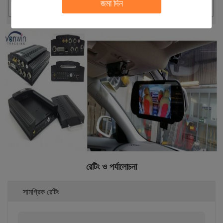
জমা দিন
রেটিং ও পর্যালোচনা
সামগ্রিক রেটিং