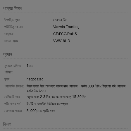
পণ্যের বিবরণ
উৎপত্তি স্থল:
শেনচেন, চীন
পরিচিতিমুলক নাম:
Vanwin Tracking
সাক্ষ্যদান:
CE/FCC/RoHS
মডেল নম্বার:
VW618HD
প্রদান
ন্যূনতম চাহিদার
1pc
পরিমাণ:
মূল্য:
negotiated
প্যাকেজিং বিবরণ:
ডিফল্ট দ্বারা নিরপেক্ষ শক্ত কাগজ বাক্স প্যাকেজ। অর্ডার 300 পিসি পৌঁছানোর যদি প্যাকেজ
কাস্টমাইজ উপলব
ডেলিভারি সময়:
নমুনার জন্য 2-3 দিন, বড় আদেশের জন্য 15-30 দিন
পরিশোধের শর্ত:
টি / টি বা ওয়েস্টার্ন ইউনিয়ন বা পেপ্যাল
যোগানের ক্ষমতা:
5, 000pcs প্রতি মাসে
বিবরণ