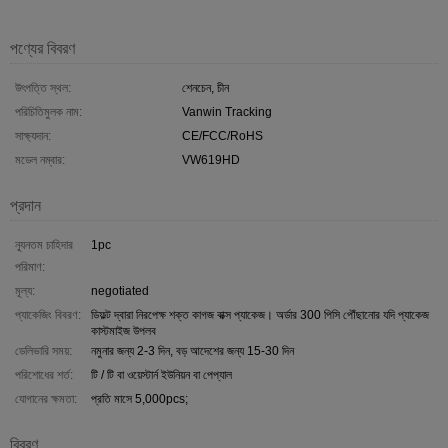
পণ্যের বিবরণ
উৎপত্তি স্থল:
শেনচেন, চীন
পরিচিতিমুলক নাম:
Vanwin Tracking
সাক্ষ্যদান:
CE/FCC/RoHS
মডেল নম্বার:
VW619HD
প্রদান
ন্যূনতম চাহিদার
1pc
পরিমাণ:
মূল্য:
negotiated
প্যাকেজিং বিবরণ:
ডিফল্ট দ্বারা নিরপেক্ষ শক্ত কাগজ বাক্স প্যাকেজ। অর্ডার 300 পিসি পৌঁছানোর যদি প্যাকেজ
কাস্টমাইজ উপলব
ডেলিভারি সময়:
নমুনার জন্য 2-3 দিন, বড় আদেশের জন্য 15-30 দিন
পরিশোধের শর্ত:
টি / টি বা ওয়েস্টার্ন ইউনিয়ন বা পেপ্যাল
যোগানের ক্ষমতা:
প্রতি মাসে 5,000pcs;
বিবরণ