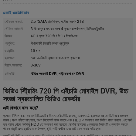
এআই এমডিভিআর
স্টোরেজ ক্ষমতা:
2.5 "SATA হার্ড ডিস্ক, সর্বোচ্চ সমর্থন 2TB
মৌলিক কার্যাবলী:
3 জি বাস্তব সময়ের সাথে 4 ক্যামেরা পর্যবেক্ষণ, জিপিএস ট্র্যাকিং
নিয়মন:
4CH পুরো 720 পি / ডি 1 / সিআইএফ
প্রযুক্তি:
বিশ্বব্যাপী বিরোধী কম্পন প্রযুক্তি
ওয়ারান্টীর:
16 মাস
ক্যামেরা:
কোন এএইচডি ক্যামেরা বা এনালগ ক্যামেরা
বিদ্যুৎ সরবরাহ:
8-36V
ভিডিও নজরদারি DVR
গাড়ী কালো বক্স DVR
হাইলাইট:
,
ভিডিও স্ট্রিমিং 720 পি এইচডি মোবাইল DVR, উচ্চ
সংজ্ঞা স্বয়ংচালিত ভিডিও রেকর্ডার
এটা কিভাবে কাজ করে?
প্রথমে নিশ্চিত করুন যে এমডিভিআরটির ভিতরে এইচডিডি রয়েছে, তারপরে 4 ক্যামেরা সহ এমডিভিআর সংযোগ
করুন। যখন শক্তি চালু হবে, তখন সিস্টেমটি কাজ করবে এবং HDD এ সংরক্ষণ করা ভিডিও ধারণ করবে .এই অর্থ
হল গাড়ির থেকে সবকিছু HDD তে সংরক্ষণ করা হয়েছে .আপনি আমাদের প্লেয়ারের ভিডিওটি প্লেব্যাক করতে
পারেন যাত্রী এবং ড্রাইভার কার্যকলাপ, চুরি, গাড়ী দুর্ঘটনা এবং তাই চেক করার সফ্টওয়্যার।
আপনি যদি পিসি বা মোবাইল ফোনে রিয়েলটাইম পর্যবেক্ষণ দেখতে চান তবে এমডিভিআর-এ প্রবেশের জন্য আপনাকে