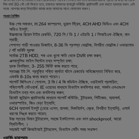
সিম কার্ড 3G নেট নেট কিনতে হবে, তারপরে আমাদের ক্লায়েন্ট মনিটরিং প্ল্যাটফর্মটি চেক করতে ব্যবহার করুন .এটা
সহজ .আপনার জন্য বিস্তারিত জানার জন্য আমাদের সাথে যোগাযোগ করুন।
প্রধান বৈশিষ্ট্য
উচ্চ শেষ সমাধান, H.264 কম্প্রেশন, ডুয়াল স্ট্রিম, 4CH AHD ভিডিও এবং 4CH
অডিও ইনপুট;
উচ্চমানের রিয়েল টাইম রেকর্ডিং, 720 পি / ডি 1 / এইচডি 1 / সিআইএফ ঐচ্ছিক, মান
স্থায়ী;
পেশাগত গাড়ী পাওয়ার ডিজাইন, 8-36 ভি প্রশস্ত ভোল্টেজ, বিপরীত ভোল্টেজ / ওভারলোড
/ শর্ট সার্কিট সুরক্ষা
সর্বোচ্চ 2TB HDD, শক এবং ধুলো ক্ষতি থেকে DVR রক্ষা করুন;
এক্সক্লুসিভ ফাইল সিস্টেম তথ্য সম্পূর্ণতা রক্ষা;
দুদক বিলম্বিত, 3- 255 মিনিট কাজ করতে পারে;
স্বতন্ত্র ইউ.পি. প্রযুক্তি শক্তি ব্যর্থতা ঘটলে রেকর্ডের অবিচ্ছেদ্যতা নিশ্চিত করে,
এমনকি 8-10s জন্য করতে পারেন।
সাপোর্ট জিপিএস / গ্লোনস, 3 জি / 4 জি মডিউল ঐচ্ছিক, ওয়াইফাই প্রসারিত;
শক্তিশালী নেটওয়ার্ক, IE ওয়েবের মাধ্যমে ডিভাইস কনফিগার করা, সমর্থন এসএমএস
ডিভাইস তথ্য পান এবং কনফিগার করুন;
রিমোট কন্ট্রোল প্ল্যাটফর্মের মাধ্যমে সাপোর্ট মনিটরিং, ইন্টারকম, পিটিজেড, অ্যালার্ম,
ওভারস্পাইড, জিও বেড়া ইত্যাদি;
6CH অ্যালার্ম ইনপুট (ডোর ওপেন, হালকা, দিকনির্দেশ, ব্রেক, বিপরীত ইত্যাদি), এলার্ম
ধরণের লিঙ্ক করতে পারেন;
উচ্চ স্তরের বিমান ইন্টারফেস, সহজে ইনস্টলেশন এবং ভাল shockproof, আরো
স্থিতিশীল;
।
সহজেই স্মার্ট জিআইআই ইন্টারফেস, ডিভাইস সেটিং সময় সংরক্ষণ
ওয়ার্কিং ডায়াগ্রাম