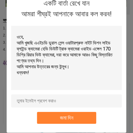
একটি বার্তা রেখে যান
আমরা শীঘ্রই আপনাকে আবার কল করব!
সম্পূর্ণ সেট
1. বিকল্পের জন্য 3 জিপিএস ওয়াইফাই সহ এক এমডিভিআর
2. 4 এএইচডি ক্যামেরা / এক্সটেনশন তারের সঙ্গে 4 এনালগ ক্যামেরা
3. একটি হার্ড ডিস্ক
4. একটি মনিটর, সাউন্ড পিক আপ, বিকল্পের জন্য Talkback ডিভাইস
জমা দিন