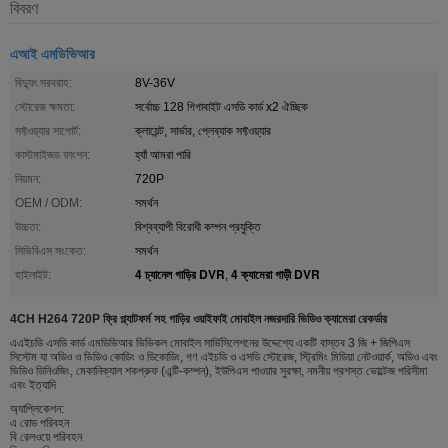
বিবরণ
এআই এমডিভিআর
বিদ্যুৎ সরবরাহ:
8V-36V
স্টোরেজ ক্ষমতা:
সর্বোচ্চ 128 গিগাবাইট এসডি কার্ড x2 ঐচ্ছিক
সফ্টওয়্যার সাপোর্ট:
ক্লায়েন্ট, সার্ভার, প্লেব্যাক সফ্টওয়্যার
কাস্টমাইজড ফাংশন:
হ্যাঁ আমরা পারি
নিয়মন:
720P
OEM / ODM:
সমর্থন
উচ্চতা:
বিশ্বব্যাপী বিরোধী কম্পন প্রযুক্তি
সিভিবিএস সংকেত:
সমর্থন
4 চ্যানেল গাড়ির DVR
4 ক্যামেরা গাড়ী DVR
হাইলাইট:
,
4CH H264 720P ফ্রি প্ল্যাটফর্ম সহ গাড়ির ওয়াইফাই মোবাইল নজরদারি ভিডিও ক্যামেরা রেকর্ডার
এএইচডি এসডি কার্ড এমডিভিআর ভিভিকল মোবাইল সার্ভিসিলেশনের উদ্দেশ্যে একটি বাস্তব 3 জি + জিপিএস
সিস্টেম যা অডিও ও ভিডিও কোডিং ও ডিকোডিং, গণ এইচডি ও এসডি স্টোরেজ, স্ট্রিমিং মিডিয়া নেটওয়ার্ক, অডিও এবং
ভিডিও ডিনিওজিং, মেকানিক্যাল শকপ্রুফ (এন্টি-কম্পন), ইউপিএস পাওয়ার সুরক্ষা, নমনীয় প্রশস্ত ভোল্টেজ পরিসীমা
এবং ইত্যাদি
অ্যাপ্লিকেশন:
এ রোড পরিবহন
বি রেলওয়ে পরিবহন