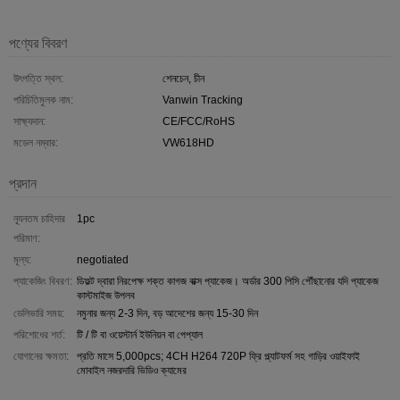
পণ্যের বিবরণ
উৎপত্তি স্থল:
শেনচেন, চীন
পরিচিতিমুলক নাম:
Vanwin Tracking
সাক্ষ্যদান:
CE/FCC/RoHS
মডেল নম্বার:
VW618HD
প্রদান
ন্যূনতম চাহিদার
1pc
পরিমাণ:
মূল্য:
negotiated
প্যাকেজিং বিবরণ:
ডিফল্ট দ্বারা নিরপেক্ষ শক্ত কাগজ বাক্স প্যাকেজ। অর্ডার 300 পিসি পৌঁছানোর যদি প্যাকেজ
কাস্টমাইজ উপলব
ডেলিভারি সময়:
নমুনার জন্য 2-3 দিন, বড় আদেশের জন্য 15-30 দিন
পরিশোধের শর্ত:
টি / টি বা ওয়েস্টার্ন ইউনিয়ন বা পেপ্যাল
যোগানের ক্ষমতা:
প্রতি মাসে 5,000pcs; 4CH H264 720P ফ্রি প্ল্যাটফর্ম সহ গাড়ির ওয়াইফাই
মোবাইল নজরদারি ভিডিও ক্যামের