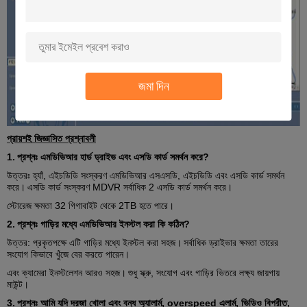
জমা দিন
প্রায়শই জিজ্ঞাসিত প্রশ্নাবলী
1.
প্রশ্নঃ এমডিভিআর হার্ড ড্রাইভ এবং এসডি কার্ড সমর্থন করে?
উত্তরঃ হ্যাঁ, এইচডিডি সংস্করণ এমডিভিআর এসএসডি, এইচডিডি এবং এসডি কার্ড সমর্থন
করে।
এসডি কার্ড সংস্করণ MDVR সর্বাধিক 2 এসডি কার্ড সমর্থন করে।
স্টোরেজ ক্ষমতা 32 গিগাবাইট থেকে 2TB হতে পারে।
2.
প্রশ্নঃ গাড়ির মধ্যে এমডিভিআর ইনস্টল করা কি কঠিন?
উত্তর: প্রকৃতপক্ষে এটি গাড়ির মধ্যে ইনস্টল করা সহজ।
সর্বাধিক ড্রাইভার ক্ষমতা তারের
সংযোগ কিভাবে খুঁজে বের করতে পারেন।
এবং ক্যামেরা ইনস্টলেশন আরও সহজ।
শুধু স্ক্রু, সংযোগ এবং গাড়ির ভিতরে লক্ষ্য জায়গায়
মাউন্ট।
3.
প্রশ্নঃ আমি যদি দরজা খোলা এবং বন্ধ অ্যালার্ম, overspeed এলার্ম, ভিডিও বিপরীত,