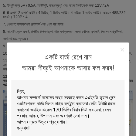
5. ইনপুট জন্য 5V / 0.5A, আউটপুট, সামঞ্জস্যপূর্ণ এবং সহজ ইনস্টলেশন জন্য 12V / 2A
6. 6 এলার্ম, 2 এলার্ম আউট। 4 ভিডিও, 1 ভিডিও আউট। 4 অডিও, 1 অডিও আউট। আরএস 485/232
সমর্থন। 720P * 4
7. পেশাগত ব্যবস্থাপনা প্ল্যাটফর্ম এবং প্লে সফ্টওয়্যার
8. সাপোর্ট ব্রেক এলার্ম, বিপরীত বিপদাশঙ্কা, গতি সনাক্তকরণ, দরজা খোলার অ্যালার্ম, সিএমএস প্ল্যাটফর্ম,
কাস্টমাইজড প্লেয়ার।
9. সমর্থন জিও বেড়া, অবস্থান, গতি বিপদাশঙ্কা, জি সেন্সর ইত্যাদি।
10. সাপোর্ট তেল সেন্সর, ফুয়েল কাটা, পাওয়ার কাট, এসওএস এলার্ম, এলার্ম বাটন, অনলাইন ট্র্যাকিং, লাইভ টকব্যাক,
একটি বার্তা রেখে যান
11. লাইভ নজরদারি, লাইভ একযোগে স্টোরেজ, ডিসপ্যাচিং সিস্টেম, ক্যামেরা রোটেশন, পিটিজেড ক্লাউড কন্ট্রোল,
এসএমএস ফাংশন, সিএমএস প্ল্যাটফর্ম, আইওএস এবং অ্যান্ড্রয়েড ক্লায়েন্ট (অ্যাপল এবং অ্যান্ড্রয়েড ফোনের
আমরা শীঘ্রই আপনাকে আবার কল করব!
জন্য), দূরবর্তী নিয়ন্ত্রণ ইত্যাদি।
12 বছরের পুরোনো শ্রেণীর বিরোধী-কম্পন প্রযুক্তি 8 বছরের জীবনকালের সাথে, অনেকগুলি প্রকল্প কাস্টমাইজ
করার জন্য শক্তিশালী শক্তিশালী বিকাশের ক্ষমতা। ভিডিওতে লোকেরা আমাদের বিশেষ এবং অনন্য প্রযুক্তি বাজারে
পাল্টে দেয়। আপনাকে আমাদের স্বাগত জানাই।