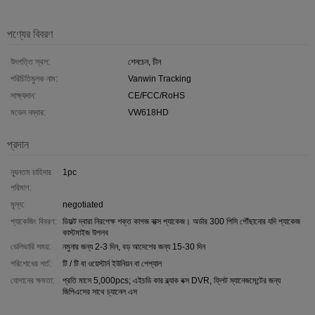
পণ্যের বিবরণ
উৎপত্তি স্থল:
শেনচেন, চীন
পরিচিতিমুলক নাম:
Vanwin Tracking
সাক্ষ্যদান:
CE/FCC/RoHS
মডেল নম্বার:
VW618HD
প্রদান
ন্যূনতম চাহিদার
1pc
পরিমাণ:
মূল্য:
negotiated
প্যাকেজিং বিবরণ:
ডিফল্ট দ্বারা নিরপেক্ষ শক্ত কাগজ বাক্স প্যাকেজ। অর্ডার 300 পিসি পৌঁছানোর যদি প্যাকেজ
কাস্টমাইজ উপলব
ডেলিভারি সময়:
নমুনার জন্য 2-3 দিন, বড় আদেশের জন্য 15-30 দিন
পরিশোধের শর্ত:
টি / টি বা ওয়েস্টার্ন ইউনিয়ন বা পেপ্যাল
যোগানের ক্ষমতা:
প্রতি মাসে 5,000pcs; এইচডি কার ব্ল্যাক বক্স DVR, ফ্লিট ম্যানেজমেন্টের জন্য
জিপিএসের সাথে চ্যানেল এস