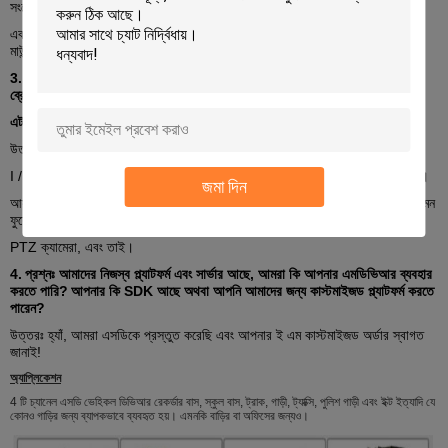
সংযোগ কিভাবে খুঁজে বের করতে পারেন।
এবং ক্যামেরা ইনস্টলেশন আরও সহজ।
শুধু স্ক্রু, সংযোগ এবং গাড়ির ভিতরে লক্ষ্য জায়গায়
মাউন্ট।
3.
প্রশ্নঃ আমি যদি দরজা খোলা এবং বন্ধ অ্যালার্ম, overspeed এলার্ম, ভিডিও বিপরীত,
ব্রেক ভিডিও, বাম পালা ভিডিও, ডান পালা ভিডিও, ইত্যাদি,
এটা কি সহজলভ্য?
উত্তরঃ অবশ্যই হ্যাঁ!
I / O RS232 এবং 485 এক্সটেনশন পোর্টটি সমস্ত ফাংশনগুলির উপরে, উপরের ফাংশন সহ।
জমা দিন
আসলে, আরও বেশি কাস্টমাইজড ফাংশন রয়েছে যা এই পোর্টের মাধ্যমে সংযোগ করতে পারে যেমন
ফুয়েল সেন্সর, কাউন্টার সিস্টেম,
PTZ ক্যামেরা, এবং তাই।
4.
প্রশ্নঃ আমাদের নিজস্ব প্ল্যাটফর্ম এবং সার্ভার আছে, আমরা কি আপনার এমডিভিআর ব্যবহার
করতে পারি?
আপনার কি SDK আছে অথবা আপনি আমাদের জন্য কাস্টমাইজড প্ল্যাটফর্ম করতে
পারেন?
উত্তরঃ হ্যাঁ, আমরা এসডিকে প্রস্তুত করেছি এবং আপনার ই এম কাস্টমাইজড অর্ডার স্বাগত
জানাই!
অ্যাপ্লিকেশন
4 টি চ্যানেল এসডি ভেহিকল ডিভিআর রেকর্ডার বাস, স্কুল বাস, ট্রাক, গাড়ী, ট্যাক্সি, পুলিশ গাড়ী এবং ইক্ট ইত্যাদি যে
কোনও গাড়ির জন্য ব্যাপকভাবে ব্যবহৃত হয়। এমনকি বাড়ির বা অফিসের জন্যও।