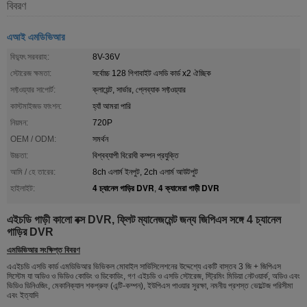
বিবরণ
এআই এমডিভিআর
বিদ্যুৎ সরবরাহ:
8V-36V
স্টোরেজ ক্ষমতা:
সর্বোচ্চ 128 গিগাবাইট এসডি কার্ড x2 ঐচ্ছিক
সফ্টওয়্যার সাপোর্ট:
ক্লায়েন্ট, সার্ভার, প্লেব্যাক সফ্টওয়্যার
কাস্টমাইজড ফাংশন:
হ্যাঁ আমরা পারি
নিয়মন:
720P
OEM / ODM:
সমর্থন
উচ্চতা:
বিশ্বব্যাপী বিরোধী কম্পন প্রযুক্তি
আমি / হে তারের:
8ch এলার্ম ইনপুট, 2ch এলার্ম আউটপুট
4 চ্যানেল গাড়ির DVR
4 ক্যামেরা গাড়ী DVR
হাইলাইট:
,
এইচডি গাড়ী কালো বক্স DVR, ফ্লিট ম্যানেজমেন্ট জন্য জিপিএস সঙ্গে 4 চ্যানেল
গাড়ির DVR
এমডিভিআর সংক্ষিপ্ত বিবরণ
এএইচডি এসডি কার্ড এমডিভিআর ভিভিকল মোবাইল সার্ভিসিলেশনের উদ্দেশ্যে একটি বাস্তব 3 জি + জিপিএস
সিস্টেম যা অডিও ও ভিডিও কোডিং ও ডিকোডিং, গণ এইচডি ও এসডি স্টোরেজ, স্ট্রিমিং মিডিয়া নেটওয়ার্ক, অডিও এবং
ভিডিও ডিনিওজিং, মেকানিক্যাল শকপ্রুফ (এন্টি-কম্পন), ইউপিএস পাওয়ার সুরক্ষা, নমনীয় প্রশস্ত ভোল্টেজ পরিসীমা
এবং ইত্যাদি