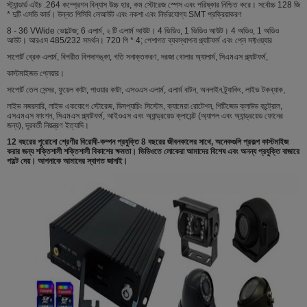
স্ট্যান্ডার্ড এইচ .264 কম্প্রেশন বিন্যাস উচ্চ হার, কম স্টোরেজ স্পেস এবং পরিষ্কার নিশ্চিত করে। সর্বোচ্চ 128 জি
* দুটি এসডি কার্ড। উন্নত পিসিবি লেআউট এবং নকশা এবং নির্ভরযোগ্য SMT প্রক্রিয়াকরণ
8 - 36 VWide ভোল্টেজ; 6 এলার্ম, ২ টি এলার্ম আউট। 4 ভিডিও, 1 ভিডিও আউট। 4 অডিও, 1 অডিও
আউট। আরএস 485/232 সমর্থন। 720 পি * 4; পেশাগত ব্যবস্থাপনা প্ল্যাটফর্ম এবং প্লে সফ্টওয়্যার
সাপোর্ট ব্রেক এলার্ম, বিপরীত বিপদাশঙ্কা, গতি সনাক্তকরণ, দরজা খোলার অ্যালার্ম, সিএমএস প্ল্যাটফর্ম,
কাস্টমাইজড প্লেয়ার।
সাপোর্ট তেল সেন্সর, ফুয়েল কাটা, পাওয়ার কাটা, এসওএস এলার্ম, এলার্ম বাটন, অনলাইন ট্র্যাকিং, লাইভ টকব্যাক,
লাইভ নজরদারি, লাইভ একযোগে স্টোরেজ, ডিসপ্যাচিং সিস্টেম, ক্যামেরা রোটেশন, পিটিজেড ক্লাউড কন্ট্রোল,
এসএমএস ফাংশন, সিএমএস প্ল্যাটফর্ম, আইওএস এবং অ্যান্ড্রয়েড ক্লায়েন্ট (অ্যাপল এবং অ্যান্ড্রয়েড ফোনের
জন্য), দূরবর্তী নিয়ন্ত্রণ ইত্যাদি।
12 বছরের পুরোনো শ্রেণীর বিরোধী-কম্পন প্রযুক্তি 8 বছরের জীবনকালের সাথে, অনেকগুলি প্রকল্প কাস্টমাইজ
করার জন্য শক্তিশালী শক্তিশালী বিকাশের ক্ষমতা। ভিডিওতে লোকেরা আমাদের বিশেষ এবং অনন্য প্রযুক্তি বাজারে
পাল্টে দেয়। আপনাকে আমাদের স্বাগত জানাই।