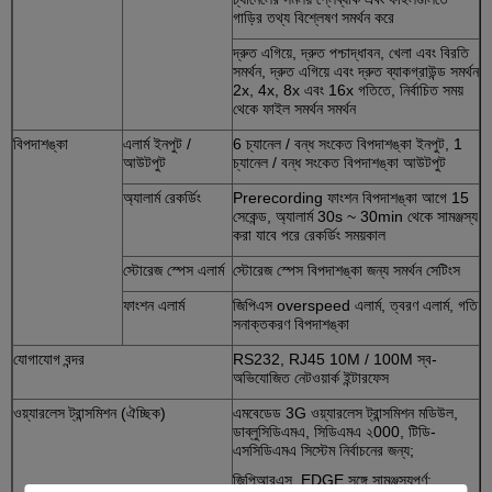
গাড়ির তথ্য বিশ্লেষণ সমর্থন করে
দ্রুত এগিয়ে, দ্রুত পশ্চাদ্ধাবন, খেলা এবং বিরতি
সমর্থন, দ্রুত এগিয়ে এবং দ্রুত ব্যাকগ্রাউন্ড সমর্থন
2x, 4x, 8x এবং 16x গতিতে, নির্বাচিত সময়
থেকে ফাইল সমর্থন সমর্থন
বিপদাশঙ্কা
এলার্ম ইনপুট /
6 চ্যানেল / বন্ধ সংকেত বিপদাশঙ্কা ইনপুট, 1
আউটপুট
চ্যানেল / বন্ধ সংকেত বিপদাশঙ্কা আউটপুট
অ্যালার্ম রেকর্ডিং
Prerecording ফাংশন বিপদাশঙ্কা আগে 15
সেকেন্ড, অ্যালার্ম 30s ~ 30min থেকে সামঞ্জস্য
করা যাবে পরে রেকর্ডিং সময়কাল
স্টোরেজ স্পেস এলার্ম
স্টোরেজ স্পেস বিপদাশঙ্কা জন্য সমর্থন সেটিংস
ফাংশন এলার্ম
জিপিএস overspeed এলার্ম, ত্বরণ এলার্ম, গতি
সনাক্তকরণ বিপদাশঙ্কা
যোগাযোগ বন্দর
RS232, RJ45 10M / 100M স্ব-
অভিযোজিত নেটওয়ার্ক ইন্টারফেস
ওয়্যারলেস ট্রান্সমিশন (ঐচ্ছিক)
এমবেডেড 3G ওয়্যারলেস ট্রান্সমিশন মডিউল,
ডাব্লুসিডিএমএ, সিডিএমএ ২000, টিডি-
এসসিডিএমএ সিস্টেম নির্বাচনের জন্য;
জিপিআরএস, EDGE সঙ্গে সামঞ্জস্যপূর্ণ;