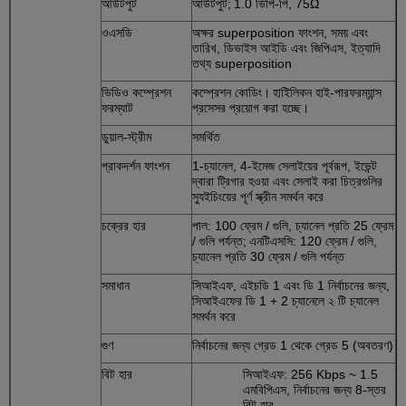
আউটপুট
আউটপুট;
1.0 ভিপি-পি, 75Ω
ওএসডি
অক্ষর superposition ফাংশন, সময় এবং
তারিখ, ডিভাইস আইডি এবং জিপিএস, ইত্যাদি
তথ্য superposition
ভিডিও কম্প্রেশন
কম্প্রেশন কোডিং।
হাইিলিকন হাই-পারফরম্যান্স
ফরম্যাট
প্রসেসর প্রয়োগ করা হচ্ছে।
ডুয়াল-স্ট্রীম
সমর্থিত
প্রাকদর্শন ফাংশন
1-চ্যানেল, 4-ইমেজ সেলাইয়ের পূর্বরূপ, ইভেন্ট
দ্বারা ট্রিগার হওয়া এবং সেলাই করা চিত্রগুলির
স্যুইচিংয়ের পূর্ণ স্ক্রীন সমর্থন করে
চক্রের হার
পাল: 100 ফ্রেম / গুলি, চ্যানেল প্রতি 25 ফ্রেম
/ গুলি পর্যন্ত;
এনটিএসসি: 120 ফ্রেম / গুলি,
চ্যানেল প্রতি 30 ফ্রেম / গুলি পর্যন্ত
সমাধান
সিআইএফ, এইচডি 1 এবং ডি 1 নির্বাচনের জন্য,
সিআইএফের ডি 1 + 2 চ্যানেলে ২ টি চ্যানেল
সমর্থন করে
গুণ
নির্বাচনের জন্য গ্রেড 1 থেকে গ্রেড 5 (অবতরণ)
বিট হার
সিআইএফ: 256 Kbps ~ 1.5
এমবিপিএস, নির্বাচনের জন্য 8-স্তর
বিট হার