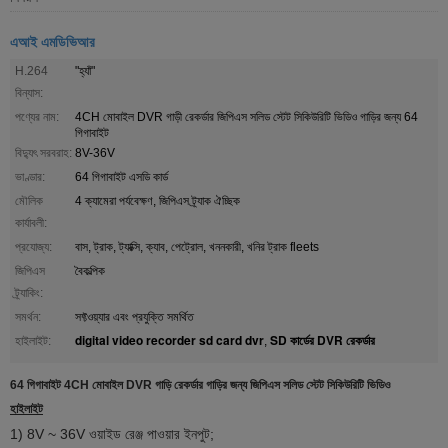
এআই এমডিভিআর
H.264
"হ্যাঁ"
বিন্যাস:
পণ্যের নাম:
4CH মোবাইল DVR গাড়ী রেকর্ডার জিপিএস সলিড স্টেট সিকিউরিটি ভিডিও গাড়ির জন্য 64
গিগাবাইট
বিদ্যুৎ সরবরাহ:
8V-36V
ভাণ্ডার:
64 গিগাবাইট এসডি কার্ড
মৌলিক
4 ক্যামেরা পর্যবেক্ষণ, জিপিএস ট্র্যাক ঐচ্ছিক
কার্যাবলী:
প্রযোজ্য:
বাস, ট্রাক, ট্যাক্সি, ক্যাব, পেট্রোল, খননকারী, খনির ট্রাক fleets
জিপিএস
বৈকল্পিক
ট্র্যাকিং:
সমর্থন:
সফ্টওয়্যার এবং প্রযুক্তি সমর্থিত
digital video recorder sd card dvr
SD কার্ডের DVR রেকর্ডার
হাইলাইট:
,
64 গিগাবাইট 4CH মোবাইল DVR গাড়ি রেকর্ডার গাড়ির জন্য জিপিএস সলিড স্টেট সিকিউরিটি ভিডিও
হাইলাইট
1) 8V ~ 36V ওয়াইড রেঞ্জ পাওয়ার ইনপুট;