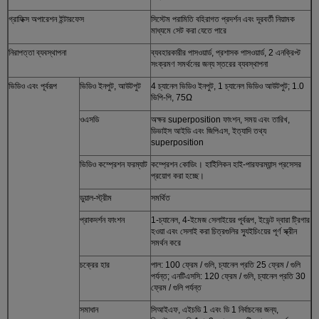
গ্রাফিক্স অপারেশন ইন্টারফেস
সিস্টেম পরামিতি বহিরাগত প্রদর্শন এবং দূরবর্তী নিয়ামক
মাধ্যমে সেট করা যেতে পারে
নিরাপত্তা ব্যবস্থাপনা
ব্যবহারকারীর পাসওয়ার্ড, প্রশাসক পাসওয়ার্ড, 2 এনক্রিপ্ট
সংক্রমণ সমর্থনের জন্য স্তরের ব্যবস্থাপনা
ভিডিও এবং পূর্বরূপ
ভিডিও ইনপুট, আউটপুট
4 চ্যানেল ভিডিও ইনপুট, 1 চ্যানেল ভিডিও আউটপুট; 1.0
ভিপি-পি, 75Ω
ওএসডি
অক্ষর superposition ফাংশন, সময় এবং তারিখ,
ডিভাইস আইডি এবং জিপিএস, ইত্যাদি তথ্য
superposition
ভিডিও কম্প্রেশন ফরম্যাট
কম্প্রেশন কোডিং। হাইিলিকন হাই-পারফরম্যান্স প্রসেসর
প্রয়োগ করা হচ্ছে।
ডুয়াল-স্ট্রীম
সমর্থিত
প্রাকদর্শন ফাংশন
1-চ্যানেল, 4-ইমেজ সেলাইয়ের পূর্বরূপ, ইভেন্ট দ্বারা ট্রিগার
হওয়া এবং সেলাই করা চিত্রগুলির স্যুইচিংয়ের পূর্ণ স্ক্রীন
সমর্থন করে
চক্রের হার
পাল: 100 ফ্রেম / গুলি, চ্যানেল প্রতি 25 ফ্রেম / গুলি
পর্যন্ত; এনটিএসসি: 120 ফ্রেম / গুলি, চ্যানেল প্রতি 30
ফ্রেম / গুলি পর্যন্ত
সমাধান
সিআইএফ, এইচডি 1 এবং ডি 1 নির্বাচনের জন্য,