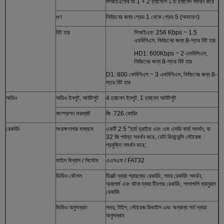
সিআইএফের ডি 1 + 2 চ্যানেলে ২ টি চ্যানেল সমর্থন করে
গুণ
নির্বাচনের জন্য গ্রেড 1 থেকে গ্রেড 5 (অবতরণ)
বিট হার
সিআইএফ: 256 Kbps ~ 1.5
এমবিপিএস, নির্বাচনের জন্য 8-স্তর বিট হার
HD1: 600Kbps ~ 2 এমবিপিএস,
নির্বাচনের জন্য 8-স্তর বিট হার
D1: 800 কেবিপিএস ~ 3 এমবিপিএস, নির্বাচনের জন্য 8-
স্তর বিট হার
অডিও
অডিও ইনপুট, আউটপুট
4 চ্যানেল ইনপুট, 1 চ্যানেল আউটপুট
কম্প্রেশন ফরম্যাট
জি .726 কোডিং
রেকর্ডিং
সংরক্ষণাগার মাধ্যমে
একটি 2.5 "হার্ড ড্রাইভ এবং এক এসডি কার্ড সমর্থন, যা
32 জি পর্যন্ত সমর্থন করে, ডেটা রিডান্ডেন্সি স্টোরেজ
প্রযুক্তি সমর্থন করে;
ফাইল বিন্যাস / সিস্টেম
এএসএফ / FAT32
ভিডিও কৌশল
ডিফল্ট দ্বারা প্রারম্ভে রেকর্ডিং, সময় রেকর্ডিং সমর্থন,
অ্যালার্ম এবং ঘটনা দ্বারা ট্রিগার রেকর্ডিং, পাশাপাশি ম্যানুয়াল
রেকর্ডিং
ভিডিও অনুসন্ধান
সময়, টাইপ, স্টোরেজ ডিভাইস এবং অন্যান্য শর্ত দ্বারা
অনুসন্ধান