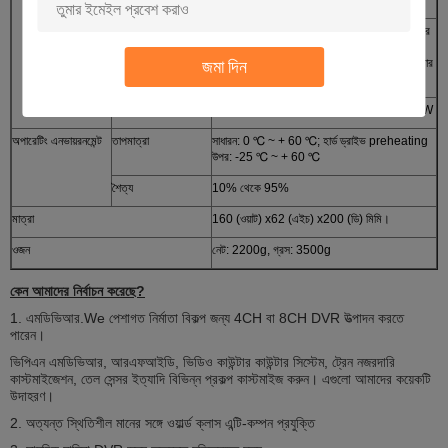
ক্ষমতা বন্ধ সুরক্ষা
পেটেন্ট ইউ.পি. পাওয়ার সাপ্লাই ক্রমাগত ওয়ার্কিং প্রযুক্তির
সাথে এটি বাইরের পাওয়ার সাপ্লাই কাটার পর 3 ~ 5
সেকেন্ডের জন্য কাজ করতে পারে যাতে হঠাৎ ক্ষমতা ব্যর্থতার
জমা দিন
উপর ভিডিও ডেটা রাখা যায়।
শক্তি খরচ
<স্বাভাবিক অপারেশন <10W; স্ট্যান্ডবাই মোডে <0.5W
অপারেটিং এনভায়রনমেন্ট
তাপমাত্রা
সাধারন: 0 ℃ ~ + 60 ℃; হার্ড ড্রাইভ preheating
উপর: -25 ℃ ~ + 60 ℃
শৈত্য
10% থেকে 95%
মাত্রা
160 (ওয়াট) x62 (এইচ) x200 (ডি) মিমি।
ওজন
নেট: 2200g, গ্রস: 3500g
কেন আমাদের নির্বাচন করেছে?
1. এমডিভিআর.We পেশাগত নির্মাতা বিকল্প জন্য 4CH বা 8CH DVR উত্পাদন করতে
পারেন।
ভিপিএন এমডিভিআর, আরএফআইডি, ভিডিও কাউন্টার কাউন্টার সিস্টেম, ট্রেন নজরদারি
কাস্টমাইজেশন, তেল সেন্সর ইত্যাদি বিভিন্ন প্রকল্প কাস্টমাইজ করুন। এগুলো আমাদের কয়েকটি
উদাহরণ।
2. অত্যন্ত স্থিতিশীল মানের সঙ্গে ওয়ার্ল্ড ক্লাস এন্টি-কম্পন প্রযুক্তি