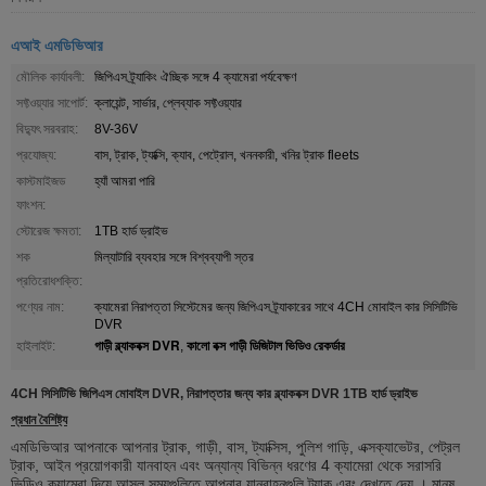
এআই এমডিভিআর
মৌলিক কার্যাবলী:
জিপিএস ট্র্যাকিং ঐচ্ছিক সঙ্গে 4 ক্যামেরা পর্যবেক্ষণ
সফ্টওয়্যার সাপোর্ট:
ক্লায়েন্ট, সার্ভার, প্লেব্যাক সফ্টওয়্যার
বিদ্যুৎ সরবরাহ:
8V-36V
প্রযোজ্য:
বাস, ট্রাক, ট্যাক্সি, ক্যাব, পেট্রোল, খননকারী, খনির ট্রাক fleets
কাস্টমাইজড
হ্যাঁ আমরা পারি
ফাংশন:
স্টোরেজ ক্ষমতা:
1TB হার্ড ড্রাইভ
শক
মিল্যাটারি ব্যবহার সঙ্গে বিশ্বব্যাপী স্তর
প্রতিরোধশক্তি:
পণ্যের নাম:
ক্যামেরা নিরাপত্তা সিস্টেমের জন্য জিপিএস ট্র্যাকারের সাথে 4CH মোবাইল কার সিসিটিভি
DVR
গাড়ী ব্ল্যাকবক্স DVR
কালো বক্স গাড়ী ডিজিটাল ভিডিও রেকর্ডার
হাইলাইট:
,
4CH সিসিটিভি জিপিএস মোবাইল DVR, নিরাপত্তার জন্য কার ব্ল্যাকবক্স DVR 1TB হার্ড ড্রাইভ
প্রধান বৈশিষ্ট্য
এমডিভিআর আপনাকে আপনার ট্রাক, গাড়ী, বাস, ট্যাক্সিস, পুলিশ গাড়ি, এক্সক্যাভেটর, পেট্রল
ট্রাক, আইন প্রয়োগকারী যানবাহন এবং
অন্যান্য বিভিন্ন ধরণের
4 ক্যামেরা থেকে সরাসরি
ভিডিও ক্যামেরা দিয়ে আসল সময়গুলিতে আপনার যানবাহনগুলি ট্র্যাক এবং দেখতে দেয়
। মানুষ