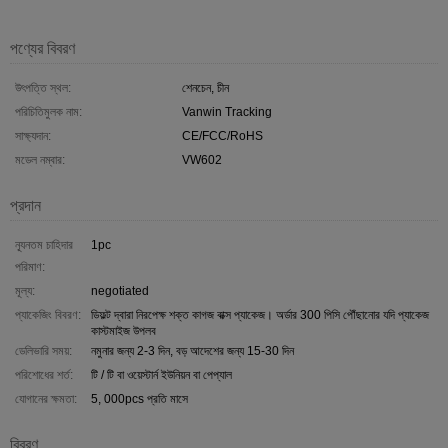
পণ্যের বিবরণ
উৎপত্তি স্থল:
শেনচেন, চীন
পরিচিতিমুলক নাম:
Vanwin Tracking
সাক্ষ্যদান:
CE/FCC/RoHS
মডেল নম্বার:
VW602
প্রদান
ন্যূনতম চাহিদার
1pc
পরিমাণ:
মূল্য:
negotiated
প্যাকেজিং বিবরণ:
ডিফল্ট দ্বারা নিরপেক্ষ শক্ত কাগজ বাক্স প্যাকেজ। অর্ডার 300 পিসি পৌঁছানোর যদি প্যাকেজ
কাস্টমাইজ উপলব
ডেলিভারি সময়:
নমুনার জন্য 2-3 দিন, বড় আদেশের জন্য 15-30 দিন
পরিশোধের শর্ত:
টি / টি বা ওয়েস্টার্ন ইউনিয়ন বা পেপ্যাল
যোগানের ক্ষমতা:
5, 000pcs প্রতি মাসে
বিবরণ