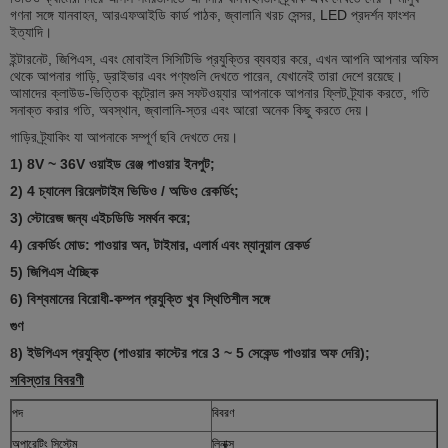
গণনা সঙ্গে যানবাহন, আরএফআইডি কার্ড পাঠক, জ্বালানি খরচ সেন্সর, LED প্রদর্শন ফাংশন
ইত্যাদি।
ইন্টারনেট, জিপিএস, এবং মোবাইল সিসিটিভি প্রযুক্তির ব্যবহার করে, এখন আপনি আপনার অফিস
থেকে আপনার গাড়ি, ড্রাইভার এবং পণ্যগুলি দেখতে পারেন, যেখানেই তারা দেশে রয়েছে।
আমাদের ক্লাউড-ভিত্তিক কন্ট্রোল রুম সফটওয়্যার আপনাকে আপনার ফ্লিট ট্র্যাক করতে, গতি
সনাক্ত করার গতি, অবস্থান, জ্বালানি-স্তর এবং আরো অনেক কিছু করতে দেয়।
গাড়ির ট্র্যাকিং যা আপনাকে সম্পূর্ণ ছবি দেখতে দেয়।
1) 8V ~ 36V ওয়াইড রেঞ্জ পাওয়ার ইনপুট;
2) 4 চ্যানেল রিয়েলটাইম ভিডিও / অডিও রেকর্ডিং;
3) স্টোরেজ জন্য এইচডিডি সমর্থন করে;
4) রেকর্ডিং মোড: পাওয়ার অন, টাইমার, এলার্ম এবং ম্যানুয়াল রেকর্ড
5) জিপিএস ঐচ্ছিক
6) বিশ্বমানের বিরোধী-কম্পন প্রযুক্তি খুব স্থিতিশীল সঙ্গে
গুণ
8) ইউপিএস প্রযুক্তি (পাওয়ার কাস্টের পরে 3 ~ 5 সেকেন্ড পাওয়ার অফ দেরি);
সবিস্তার বিবরণী
পদ
বিবরণ
অপারেটিং সিস্টেম
লিনাক্স