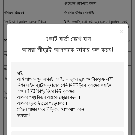
এমবেডেড ওয়াই-ফাই মডিউল;
জিপিএস (ঐচ্ছিক)
বহিরাগত জিপিএস সাপোর্টিং
রিমোট ডাটা ট্রান্সমিশন চ্যানেল নির্বাচন
3 জি সাপোর্টিং, ওয়াই ফাই তথ্য চ্যানেল ট্রান্সমিশন, ওয়াই-
ফাই অগ্রাধিকার ট্রান্সমিশন কৌশল সমর্থনকারী; ব্যাক-শেষ
রেকর্ডিং কৌশল রিমোট ডাউনলোড সমর্থন করে;
একটি বার্তা রেখে যান
PTZ কন্ট্রোল
স্থানীয় বিজ্ঞাপন ক্লায়েন্ট সফটওয়্যার দ্বারা উপলব্ধ পিটিজেড
নিয়ন্ত্রণ সাপোর্টিং;
আমরা শীঘ্রই আপনাকে আবার কল করব!
পরামিতি কনফিগারেশন
মোবাইল DVR কোডিং চ্যানেলের জন্য পরামিতি
কনফিগারেশন ফাংশন সমর্থন করে;
জি-সেন্সর
এমবেডেড
সিস্টেম আপগ্রেড
সাপোর্টিং এসডি কার্ড, হার্ড ড্রাইভ আপগ্রেড এবং রিমোট
আপগ্রেড
বিদ্যুৎ সরবরাহ ও বিদ্যুৎ
বিদ্যুৎ সরবরাহ
1. দুদক বন্ধ / বন্ধ
খরচ
2. হার্ড ড্রাইভ লক / বন্ধ
3. বিলম্বিত শাটডাউন
4. সময় / বন্ধ সময়
ইনপুট ভোল্টেজ
ডিসি: + 8V ~ + 36V
আউটপুট ভোল্টেজ
+12V@4*0.5A; +5V@0.5A