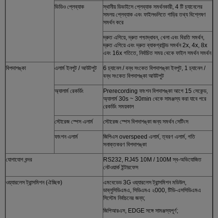
ভিডিও প্লেব্যাক
স্থানীয় ডিভাইসে প্লেব্যাক সমর্থনকারী, 4 টি চ্যানেলের
সমলয় প্লেব্যাক এবং ফাইলগুলিতে গাড়ির তথ্য বিশ্লেষণ
সমর্থন করে
দ্রুত এগিয়ে, দ্রুত পশ্চাদ্ধাবন, খেলা এবং বিরতি সমর্থন,
দ্রুত এগিয়ে এবং দ্রুত ব্যাকগ্রাউন্ড সমর্থন 2x, 4x, 8x
এবং 16x গতিতে, নির্বাচিত সময় থেকে ফাইল সমর্থন সমর্থন
বিপদাশঙ্কা
এলার্ম ইনপুট / আউটপুট
6 চ্যানেল / বন্ধ সংকেত বিপদাশঙ্কা ইনপুট, 1 চ্যানেল /
বন্ধ সংকেত বিপদাশঙ্কা আউটপুট
অ্যালার্ম রেকর্ডিং
Prerecording ফাংশন বিপদাশঙ্কা আগে 15 সেকেন্ড,
অ্যালার্ম 30s ~ 30min থেকে সামঞ্জস্য করা যাবে পরে
রেকর্ডিং সময়কাল
স্টোরেজ স্পেস এলার্ম
স্টোরেজ স্পেস বিপদাশঙ্কা জন্য সমর্থন সেটিংস
ফাংশন এলার্ম
জিপিএস overspeed এলার্ম, ত্বরণ এলার্ম, গতি
সনাক্তকরণ বিপদাশঙ্কা
যোগাযোগ বন্দর
RS232, RJ45 10M / 100M স্ব-অভিযোজিত
নেটওয়ার্ক ইন্টারফেস
ওয়্যারলেস ট্রান্সমিশন (ঐচ্ছিক)
এমবেডেড 3G ওয়্যারলেস ট্রান্সমিশন মডিউল,
ডাব্লুসিডিএমএ, সিডিএমএ ২000, টিডি-এসসিডিএমএ
সিস্টেম নির্বাচনের জন্য;
জিপিআরএস, EDGE সঙ্গে সামঞ্জস্যপূর্ণ;