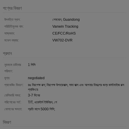
পণ্যের বিবরণ
উৎপত্তি স্থল:
শেনঝেন, Guandong
পরিচিতিমুলক নাম:
Vanwin Tracking
সাক্ষ্যদান:
CE/FCC/RoHS
মডেল নম্বার:
VW702-DVR
প্রদান
ন্যূনতম চাহিদার
1 পিসি
পরিমাণ:
মূল্য:
negotiated
প্যাকেজিং বিবরণ:
রঙ নিরপেক্ষ বক্স; নিরপেক্ষ উপহারবাক্স, সাদা বাক্স এবং আপনার বিকল্পের জন্য কাস্টমাইজ বক্স
প্যাকিংয়ে
ডেলিভারি সময়:
3-7 দিনের
পরিশোধের শর্ত:
T/T, ওয়েস্টার্ন ইউনিয়ন, পে
যোগানের ক্ষমতা:
প্রতি মাসে 5000 পিসি;
বিবরণ