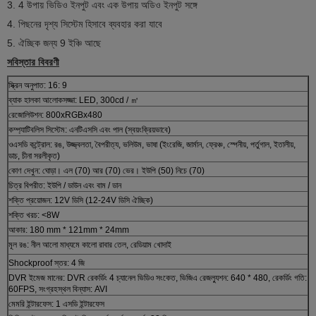
3. 4 উপায় ভিডিও ইনপুট এবং এক উপায় অডিও ইনপুট সঙ্গে
4. পিছনের দৃশ্য সিস্টেম হিসাবে ব্যবহার করা যাবে
5. ঐচ্ছিক জন্য 9 ইঞ্চি আছে
সবিস্তার বিবরণী
স্ক্রিন অনুপাত: 16: 9
ব্যাক হালকা আলোকসজ্জা: LED, 300cd / ㎡
রেজোলিউশন: 800xRGBx480
কম্প্যাটিবলিস সিস্টেম: এনটিএসসি এবং পাল (স্বয়ংক্রিয়ভাবে)
ওএসডি কন্ট্রোল: রঙ, উজ্জ্বলতা, বৈপরীত্য, ভলিউম, ভাষা (ইংরেজি, জার্মান, ফ্রেঞ্চ, স্পেনীয়, পর্তুগাল, ইতালীয়,
ডাচ, চীনা সরলীকৃত)
কোণ দেখুন: ঘোড়া। এল (70) আর (70) ভের। ইউপি (50) নিচে (70)
চিত্র বিপরীত: ইউপি / ডাউন এবং বাম / ডান
শক্তি প্রয়োজন: 12V ডিসি (12-24V ডিসি ঐচ্ছিক)
শক্তি খরচ: <8W
আকার: 180 mm * 121mm * 24mm
মূল রঙ: নীল আলো মাধ্যমে কালো রাবার তেল, রেডিয়াম খোদাই
Shockproof স্তর: 4 জি
DVR ইমেজ মানের: DVR রেকর্ডিং 4 চ্যানেল ভিডিও সংকেত, ভিজিএ রেজল্যুশন: 640 * 480, রেকর্ডিং গতি:
60FPS, সংগ্রহস্থল বিন্যাস: AVI
মেমরি ইন্টারফেস: 1 এসডি ইন্টারফেস