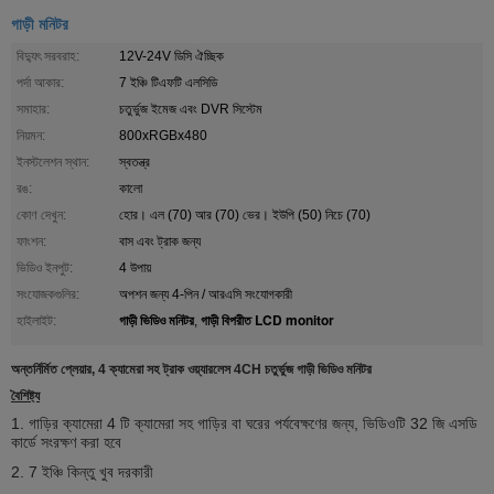
গাড়ী মনিটর
বিদ্যুৎ সরবরাহ:
12V-24V ডিসি ঐচ্ছিক
পর্দা আকার:
7 ইঞ্চি টিএফটি এলসিডি
সমাহার:
চতুর্ভুজ ইমেজ এবং DVR সিস্টেম
নিয়মন:
800xRGBx480
ইনস্টলেশন স্থান:
স্বতন্ত্র
রঙ:
কালো
কোণ দেখুন:
হোর। এল (70) আর (70) ভের। ইউপি (50) নিচে (70)
ফাংশন:
বাস এবং ট্রাক জন্য
ভিডিও ইনপুট:
4 উপায়
সংযোজকগুলির:
অপশন জন্য 4-পিন / আরএসি সংযোগকারী
গাড়ী ভিডিও মনিটর
গাড়ী বিপরীত LCD monitor
হাইলাইট:
,
অন্তর্নির্মিত প্লেয়ার, 4 ক্যামেরা সহ ট্রাক ওয়্যারলেস 4CH চতুর্ভুজ গাড়ী ভিডিও মনিটর
বৈশিষ্ট্য
1. গাড়ির ক্যামেরা 4 টি ক্যামেরা সহ গাড়ির বা ঘরের পর্যবেক্ষণের জন্য, ভিডিওটি 32 জি এসডি
কার্ডে সংরক্ষণ করা হবে
2. 7 ইঞ্চি কিন্তু খুব দরকারী