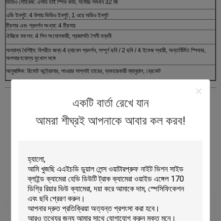
ভিডিও স্টোরেজ: এসডি হাই স্পিড কার্ড, সর্বোচ্চ সমর্থন 32 জি
এভি ইনপুট: 4 উপায় ভিডিও ইনপুট, 1 ওয়ে অডিও ইনপুট
ট্রিগার এবং প্রদর্শন সংখ্যা: 4 ট্রিগার
ঐচ্ছিক ফাংশন: 4 পিন সংযোগকারী, প্রজাপতি শৈলী বন্ধনী
অন্যান্য বৈশিষ্ট্য: বিপরীত জন্য 4 চ্যানেল প্রদর্শন, সম্পূর্ণ ছবি / 2 ছবি / 4 ইমেজ স্থায়ী, অন্তর্নির্মিত স্পিকার,
অপসারণযোগ্য মুখোশ সঙ্গে
আনুষাঙ্গিক: রিমোট কন্ট্রোলার, পাওয়ার সাপ্লাই তারের, ব্যবহারকারী ম্যানুয়াল, ব্রেকেট
একটি বার্তা রেখে যান
আমরা শীঘ্রই আপনাকে আবার কল করব!