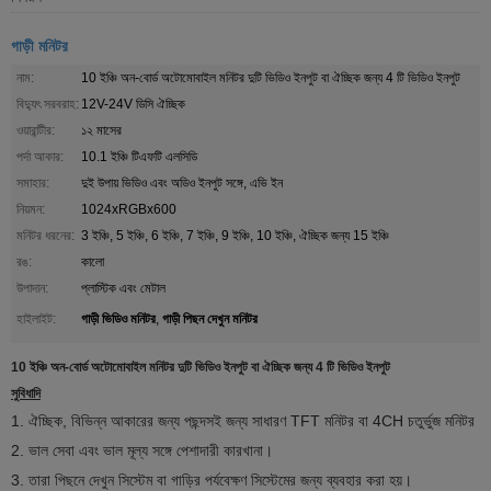
গাড়ী মনিটর
নাম:
10 ইঞ্চি অন-বোর্ড অটোমোবাইল মনিটর দুটি ভিডিও ইনপুট বা ঐচ্ছিক জন্য 4 টি ভিডিও ইনপুট
বিদ্যুৎ সরবরাহ:
12V-24V ডিসি ঐচ্ছিক
ওয়ারান্টীর:
১২ মাসের
পর্দা আকার:
10.1 ইঞ্চি টিএফটি এলসিডি
সমাহার:
দুই উপায় ভিডিও এবং অডিও ইনপুট সঙ্গে, এভি ইন
নিয়মন:
1024xRGBx600
মনিটর ধরনের:
3 ইঞ্চি, 5 ইঞ্চি, 6 ইঞ্চি, 7 ইঞ্চি, 9 ইঞ্চি, 10 ইঞ্চি, ঐচ্ছিক জন্য 15 ইঞ্চি
রঙ:
কালো
উপাদান:
প্লাস্টিক এবং মেটাল
গাড়ী ভিডিও মনিটর
গাড়ী পিছন দেখুন মনিটর
হাইলাইট:
,
10 ইঞ্চি অন-বোর্ড অটোমোবাইল মনিটর দুটি ভিডিও ইনপুট বা ঐচ্ছিক জন্য 4 টি ভিডিও ইনপুট
সুবিধাদি
1. ঐচ্ছিক, বিভিন্ন আকারের জন্য পছন্দসই জন্য সাধারণ TFT মনিটর বা 4CH চতুর্ভুজ মনিটর
2. ভাল সেবা এবং ভাল মূল্য সঙ্গে পেশাদারী কারখানা।
3. তারা পিছনে দেখুন সিস্টেম বা গাড়ির পর্যবেক্ষণ সিস্টেমের জন্য ব্যবহার করা হয়।