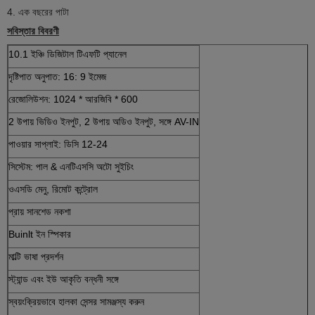
4. এক বছরের পাটা
সবিস্তার বিবরণী
10.1 ইঞ্চি ডিজিটাল টিএফটি প্যানেল
দৃষ্টিপাত অনুপাত: 16: 9 ইমেজ
রেজোলিউশন: 1024 * আরজিবি * 600
2 উপায় ভিডিও ইনপুট, 2 উপায় অডিও ইনপুট, সঙ্গে AV-IN
পাওয়ার সাপ্লাই: ডিসি 12-24
সিস্টেম: পাল & এনটিএসসি অটো সুইচিং
ওএসডি মেনু, রিমোট কন্ট্রোল
প্রায় সানশেড নকশা
Buinlt ইন স্পিকার
মাল্টি ভাষা প্রদর্শন
স্ট্যান্ড এবং ইউ আকৃতি বন্ধনী সঙ্গে
স্বয়ংক্রিয়ভাবে হালকা সেন্সর সামঞ্জস্য করুন