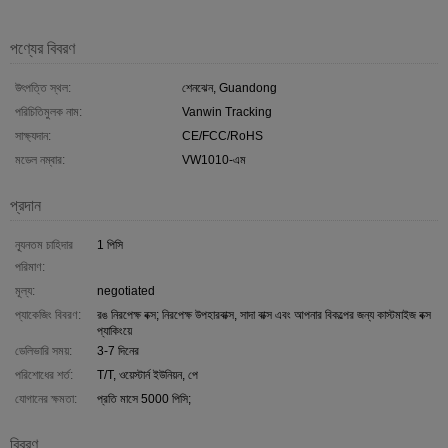
পণ্যের বিবরণ
উৎপত্তি স্থল:
শেনঝেন, Guandong
পরিচিতিমুলক নাম:
Vanwin Tracking
সাক্ষ্যদান:
CE/FCC/RoHS
মডেল নম্বার:
VW1010-এম
প্রদান
ন্যূনতম চাহিদার
1 পিসি
পরিমাণ:
মূল্য:
negotiated
প্যাকেজিং বিবরণ:
রঙ নিরপেক্ষ বক্স; নিরপেক্ষ উপহারবাক্স, সাদা বাক্স এবং আপনার বিকল্পের জন্য কাস্টমাইজ বক্স
প্যাকিংয়ে
ডেলিভারি সময়:
3-7 দিনের
পরিশোধের শর্ত:
T/T, ওয়েস্টার্ন ইউনিয়ন, পে
যোগানের ক্ষমতা:
প্রতি মাসে 5000 পিসি;
বিবরণ