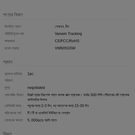
পণ্যের বিবরণ
উৎপত্তি স্থল:
শেনচেন, চীন
পরিচিতিমুলক নাম:
Vanwin Tracking
সাক্ষ্যদান:
CE/FCC/RoHS
মডেল নম্বার:
VW605GSW
প্রদান
ন্যূনতম চাহিদার
1pc
পরিমাণ:
মূল্য:
negotiated
প্যাকেজিং বিবরণ:
ডিফল্ট দ্বারা নিরপেক্ষ শক্ত কাগজ বাক্স প্যাকেজ। অর্ডার 300 পিসি পৌঁছানোর যদি প্যাকেজ
কাস্টমাইজ উপলব
ডেলিভারি সময়:
নমুনার জন্য 2-3 দিন, বড় আদেশের জন্য 15-30 দিন
পরিশোধের শর্ত:
টি / টি বা ওয়েস্টার্ন ইউনিয়ন বা পেপ্যাল
যোগানের ক্ষমতা:
5, 000pcs প্রতি মাসে
বিবরণ