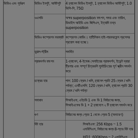
ভিডিও এবং পূর্বরূপ
ভিডিও ইনপুট, আউটপুট
4 চ্যানেল ভিডিও ইনপুট, 1 চ্যানেল ভিডিও আউটপুট; 1.0
ভিপি-পি, 75Ω
ওএসডি
অক্ষর superposition ফাংশন, সময় এবং তারিখ,
ডিভাইস আইডি এবং জিপিএস, ইত্যাদি তথ্য
superposition
ভিডিও কম্প্রেশন ফরম্যাট
কম্প্রেশন কোডিং। হাইিলিকন হাই-পারফরমেন্স প্রসেসর
প্রয়োগ করা হচ্ছে।
ডুয়াল-স্ট্রীম
সমর্থিত
প্রাকদর্শন ফাংশন
1-চ্যানেল, 4-ইমেজ সেলাইয়ের প্রাকদর্শন, ইভেন্ট দ্বারা
ট্রিগার এবং সম্পূর্ণ চিত্রগুলি স্যুইচিংয়ের পূর্ণ স্ক্রীন সমর্থন
করে
চক্রের হার
পাল: 100 ফ্রেম / গুলি, চ্যানেল প্রতি 25 ফ্রেম / গুলি
পর্যন্ত; এনটিএসসি: 120 ফ্রেম / গুলি, চ্যানেল প্রতি 30
ফ্রেম / গুলি পর্যন্ত
সমাধান
সিআইএফ, এইচডি 1 এবং ডি 1 নির্বাচনের জন্য,
সিআইএফের ডি 1 + 2 চ্যানেলে ২ টি চ্যানেল সমর্থন করে
গুণ
নির্বাচনের জন্য গ্রেড 1 থেকে গ্রেড 5 (অবতরণ)
বিট হার
সিআইএফ: 256 Kbps ~ 1.5
এমবিপিএস, নির্বাচনের জন্য 8-স্তর বিট হার
HD1: 600Kbps ~ 2 এমবিপিএস,