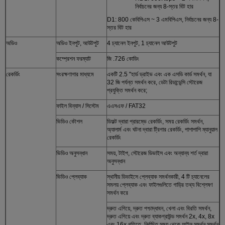
নির্বাচনের জন্য 8-স্তর বিট হার
D1: 800 কেবিপিএস ~ 3 এমবিপিএস, নির্বাচনের জন্য 8-
স্তর বিট হার
অডিও
অডিও ইনপুট, আউটপুট
4 চ্যানেল ইনপুট, 1 চ্যানেল আউটপুট
কম্প্রেশন ফরম্যাট
জি .726 কোডিং
রেকর্ডিং
সংরক্ষণাগার মাধ্যমে
একটি 2.5 "হার্ড ড্রাইভ এবং এক এসডি কার্ড সমর্থন, যা
32 জি পর্যন্ত সমর্থন করে, ডেটা রিডান্ডেন্সি স্টোরেজ
প্রযুক্তি সমর্থন করে;
ফাইল বিন্যাস / সিস্টেম
এএসএফ / FAT32
ভিডিও কৌশল
ডিফল্ট দ্বারা প্রারম্ভে রেকর্ডিং, সময় রেকর্ডিং সমর্থন,
অ্যালার্ম এবং ঘটনা দ্বারা ট্রিগার রেকর্ডিং, পাশাপাশি ম্যানুয়াল
রেকর্ডিং
ভিডিও অনুসন্ধান
সময়, টাইপ, স্টোরেজ ডিভাইস এবং অন্যান্য শর্ত দ্বারা
অনুসন্ধান
ভিডিও প্লেব্যাক
স্থানীয় ডিভাইসে প্লেব্যাক সমর্থনকারী, 4 টি চ্যানেলের
সমলয় প্লেব্যাক এবং ফাইলগুলিতে গাড়ির তথ্য বিশ্লেষণ
সমর্থন করে
দ্রুত এগিয়ে, দ্রুত পশ্চাদ্ধাবন, খেলা এবং বিরতি সমর্থন,
দ্রুত এগিয়ে এবং দ্রুত ব্যাকগ্রাউন্ড সমর্থন 2x, 4x, 8x
এবং 16x গতিতে, নির্বাচিত সময় থেকে ফাইল সমর্থন সমর্থন