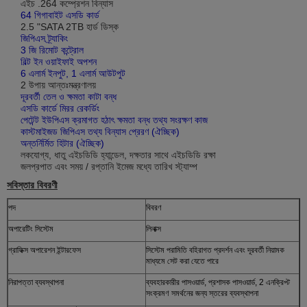
এইচ .264 কম্প্রেশন বিন্যাস
64 গিগাবাইট এসডি কার্ড
2.5 "SATA 2TB হার্ড ডিস্ক
জিপিএস ট্র্যাকিং
3 জি রিমোট কন্ট্রোল
বিল্ট ইন ওয়াইফাই অপশন
6 এলার্ম ইনপুট, 1 এলার্ম আউটপুট
2 উপায় আন্তঃমন্ত্রণালয়
দূরবর্তী তেল ও ক্ষমতা কাটা বন্ধ
এসডি কার্ডে মিরর রেকর্ডিং
পেটেন্ট ইউপিএস ক্রমাগত হঠাৎ ক্ষমতা বন্ধ তথ্য সংরক্ষণ কাজ
কাস্টমাইজড জিপিএস তথ্য বিন্যাস প্রেরণ (ঐচ্ছিক)
অন্তর্নির্মিত হিটার (ঐচ্ছিক)
লকযোগ্য, ধাতু এইচডিডি হ্যান্ডেল, দক্ষতার সাথে এইচডিডি রক্ষা
জলপ্রপাত এবং সময় / রপ্তানি ইমেজ মধ্যে তারিখ স্ট্যাম্প
সবিস্তার বিবরণী
পদ
বিবরণ
অপারেটিং সিস্টেম
লিনাক্স
গ্রাফিক্স অপারেশন ইন্টারফেস
সিস্টেম পরামিতি বহিরাগত প্রদর্শন এবং দূরবর্তী নিয়ামক
মাধ্যমে সেট করা যেতে পারে
নিরাপত্তা ব্যবস্থাপনা
ব্যবহারকারীর পাসওয়ার্ড, প্রশাসক পাসওয়ার্ড, 2 এনক্রিপ্ট
সংক্রমণ সমর্থনের জন্য স্তরের ব্যবস্থাপনা