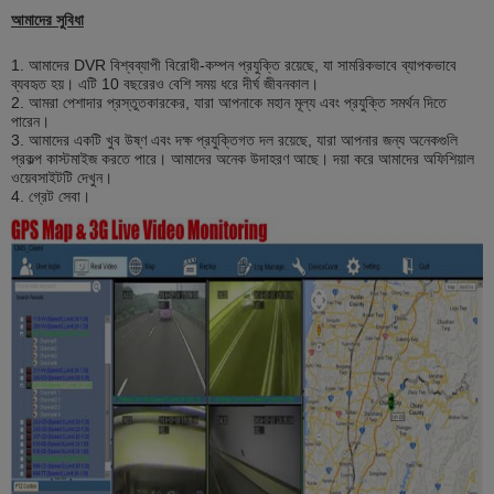
আমাদের সুবিধা
1. আমাদের DVR বিশ্বব্যাপী বিরোধী-কম্পন প্রযুক্তি রয়েছে, যা সামরিকভাবে ব্যাপকভাবে
ব্যবহৃত হয়। এটি 10 ​​বছরেরও বেশি সময় ধরে দীর্ঘ জীবনকাল।
2. আমরা পেশাদার প্রস্তুতকারকের, যারা আপনাকে মহান মূল্য এবং প্রযুক্তি সমর্থন দিতে
পারেন।
3. আমাদের একটি খুব উষ্ণ এবং দক্ষ প্রযুক্তিগত দল রয়েছে, যারা আপনার জন্য অনেকগুলি
প্রকল্প কাস্টমাইজ করতে পারে। আমাদের অনেক উদাহরণ আছে। দয়া করে আমাদের অফিশিয়াল
ওয়েবসাইটটি দেখুন।
4. গ্রেট সেবা।