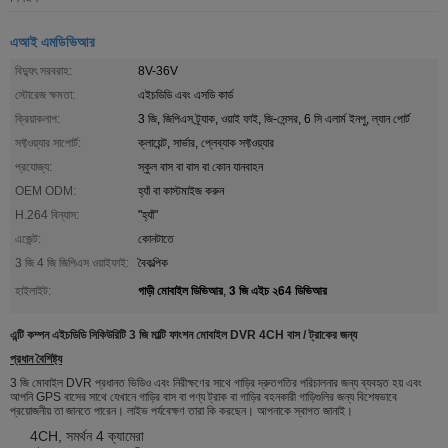
এআই এমডিভিআর
বিদ্যুৎ সরবরাহ:
8V-36V
স্টোরেজ ক্ষমতা:
এইচডিডি এবং এসডি কার্ড
ক্রিয়াকলাপ:
3 জি, জিপিএস ট্র্যাক, ওয়াই ফাই, জি-সেন্সর, 6 সি এলার্ম ইনপু, ল্যান পোর্ট
সফ্টওয়্যার সাপোর্ট:
ক্লায়েন্ট, সার্ভার, প্লেব্যাক সফ্টওয়্যার
প্রযোজ্য:
স্কুল বাস বা বাস বা কোন যানবাহন
OEM ODM:
হ্যাঁ বা কাস্টমাইজ করুন
H.264 বিন্যাস:
"হ্যাঁ"
এজেন্ট:
কোনটাতে
3 জি 4 জি জিপিএস ওয়াইফাই:
বৈকল্পিক
গাড়ী মোবাইল ডিভিআর
3 জি এইচ ২64 ডিভিআর
হাইলাইট:
,
এন্টি কম্পন এইচডিডি সিকিউরিটি 3 জি মাল্টি ফাংশন মোবাইল DVR 4CH বাস / ট্রাকের জন্য
প্রধান বৈশিষ্ট্য
3 জি মোবাইল DVR প্রধানত ভিডিও এবং নিরীক্ষণের সাথে গাড়ির দ্রুতগতির পরিচালনার জন্য ব্যবহৃত হয় এবং
আপনি GPS বাসের সাথে যেখানে গাড়ির বাস বা পণ্য ট্রাক বা গাড়ির বহনকারী গাড়িগুলির জন্য বিশেষভাবে
প্রয়োজনীয় তা জানতে পারেন। লাইভ পর্যবেক্ষণ তারা কি করছেন। আপনাকে স্বাগত জানাই।
4CH, সমর্থন 4 ক্যামেরা