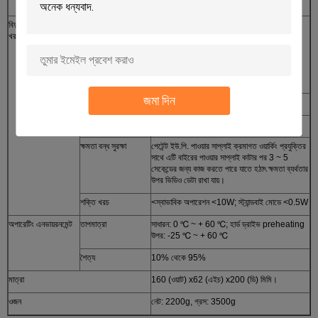
আপগ্রেড
বিদ্যুৎ সরবরাহ ও বিদ্যুৎ
বিদ্যুৎ সরবরাহ
1. দুদক বন্ধ / বন্ধ
খরচ
2. হার্ড ড্রাইভ লক / বন্ধ
3. বিলম্বিত শাটডাউন
4. সময় / বন্ধ সময়
জমা দিন
ইনপুট ভোল্টেজ
ডিসি: + 8V ~ + 36V
আউটপুট ভোল্টেজ
+12V@4*0.5A; +5V@0.5A
ক্ষমতা বন্ধ সুরক্ষা
পেটেন্ট ইউ.পি. পাওয়ার সাপ্লাই ক্রমাগত ওয়ার্কিং প্রযুক্তির
সাথে এটি বাইরের পাওয়ার সাপ্লাই কাটার পর 3 ~ 5
সেকেন্ডের জন্য কাজ করতে পারে যাতে হঠাৎ ক্ষমতা ব্যর্থতার
উপর ভিডিও ডেটা রাখা যায়।
শক্তি খরচ
<স্বাভাবিক অপারেশন <10W; স্ট্যান্ডবাই মোডে <0.5W
অপারেটিং এনভায়রনমেন্ট
তাপমাত্রা
সাধারন: 0 ℃ ~ + 60 ℃; হার্ড ড্রাইভ preheating
উপর: -25 ℃ ~ + 60 ℃
শৈত্য
10% থেকে 95%
মাত্রা
160 (ওয়াট) x62 (এইচ) x200 (ডি) মিমি।
ওজন
নেট: 2200g, গ্রস: 3500g