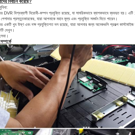
দের নির্বাচন করেছে?
ুবিধা:
র DVR বিশ্বব্যাপী বিরোধী-কম্পন প্রযুক্তি রয়েছে, যা সামরিকভাবে ব্যাপকভাবে ব্যবহৃত হয়। এটি 
পেশাদার প্রস্তুতকারকের, যারা আপনাকে মহান মূল্য এবং প্রযুক্তি সমর্থন দিতে পারেন।
র একটি খুব উষ্ণ এবং দক্ষ প্রযুক্তিগত দল রয়েছে, যারা আপনার জন্য অনেকগুলি প্রকল্প কাস্ট
টটি দেখুন।
 সেবা।
ম্পর্কে