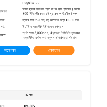
negotiated
ডিফল্ট দ্বারা নিরপেক্ষ শক্ত কাগজ বাক্স প্যাকেজ। অর্ডার
 বিবরণ:
300 পিসি পৌঁছানোর যদি প্যাকেজ কাস্টমাইজ উপলব
সময়:
নমুনার জন্য 2-3 দিন, বড় আদেশের জন্য 15-30 দিন
শর্ত:
টি / টি বা ওয়েস্টার্ন ইউনিয়ন বা পেপ্যাল
প্রতি মাসে 5,000pcs, 4 চ্যানেল সিসিটিভি ক্যামেরা
্ষমতা:
অন্তর্নির্মিত এসডি কার্ড স্কুল বাস নিরাপত্তা পরিচাল
ভালো দাম
যোগাযোগ
16 মাস
রবরাহ:
8V-36V