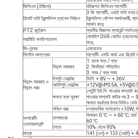
এমবেডেড ওয়াই-ফাই মডিউল;
জিপিএস (ঐচ্ছিক)
বহিরাগত জিপিএস সাপোর্টিং
3 জি সাপোর্টিং, ওয়াই ফাই তথ্য চ
রিমোট ডাটা ট্রান্সমিশন চ্যানেল নির্বাচন
ট্রান্সমিশন কৌশল সমর্থনকারী; 
সমর্থন করে;
PTZ কন্ট্রোল
স্থানীয় বিজ্ঞাপন ক্লায়েন্ট সফটওয়
মোবাইল DVR কোডিং চ্যানেলের 
পরামিতি কনফিগারেশন
করে;
জি-সেন্সর
এমবেডেড
সিস্টেম আপগ্রেড
সাপোর্টিং এসডি কার্ড এবং রিমোট
1. দুদক বন্ধ / বন্ধ
বিদ্যুৎ সরবরাহ
2. বিলম্বিত শাটডাউন
3. সময় / বন্ধ সময়
ইনপুট ভোল্টেজ
ডিসি: + 8V ~ + 36V
বিদ্যুৎ সরবরাহ ও
আউটপুট ভোল্টেজ
+12V@4*0.5A; +5V@0.
বিদ্যুৎ খরচ
পেটেন্ট ইউ.পি. পাওয়ার সাপ্লাই ক্
ক্ষমতা বন্ধ সুরক্ষা
পাওয়ার সাপ্লাই কাটার পর 3 ~ 
ক্ষমতা ব্যর্থতার উপর ভিডিও ডেটা 
শক্তি খরচ
<স্বাভাবিক অপারেশন <10W; স্
সাধারন: 0 ℃ ~ + 60 ℃; হার্
তাপমাত্রা
অপারেটিং
60 ℃
এনভায়রনমেন্ট
শৈত্য
10% থেকে 95%
মাত্রা
141 (এল) × 133 (ওয়াট) × 4