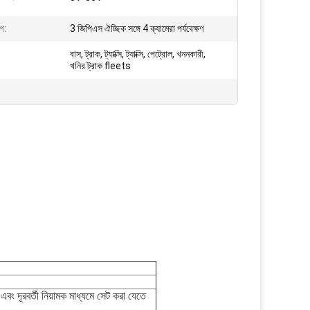
াপ:
3 জিপিএস ঐচ্ছিক সঙ্গে 4 ক্যামেরা পর্যবেক্ষণ
বাস, ট্রাক, ট্যাক্সি, ট্যাক্সি, পেট্রোল, খননকারী,
খনির ট্রাক fleets
 এবং দূরবর্তী নিয়ামক মাধ্যমে সেট করা যেতে