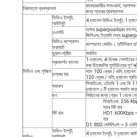
ব্যবহারকারীর পাসওয়ার্ড, প্রশাসক
নিরাপত্তা ব্যবস্থাপনা
জন্য স্তরের ব্যবস্থাপনা
ভিডিও ইনপুট,
4 চ্যানেল ভিডিও ইনপুট, 1 চ্য
আউটপুট
অক্ষর superposition ফাংশন, 
ওএসডি
জিপিএস, ইত্যাদি তথ্য super
ভিডিও কম্প্রেশন
কম্প্রেশন কোডিং। হাইিলিকন হাই-
ফরম্যাট
ডুয়াল-স্ট্রীম
সমর্থিত
1-চ্যানেল, 4-ইমেজ সেলাইয়ের পূর্
প্রাকদর্শন ফাংশন
করা চিত্রগুলির স্যুইচিংয়ের পূর্ণ স্
ভিডিও এবং পূর্বরূপ
পাল: 100 ফ্রেম / গুলি, চ্যানেল 
চক্রের হার
120 ফ্রেম / গুলি, চ্যানেল প্রতি
সিআইএফ, এইচডি 1 এবং ডি 1 নি
সমাধান
চ্যানেলে ২ টি চ্যানেল সমর্থন করে
গুণ
নির্বাচনের জন্য গ্রেড 1 থেকে 
সিআইএফ: 256 Kbps 
স্তর বিট হার
বিট হার
HD1: 600Kbps ~ 2 এ
হার
D1: 800 কেবিপিএস ~ 3 এমবিপিএ
অডিও ইনপুট,
4 চ্যানেল ইনপুট, 1 চ্যানেল আউ
অডিও
আউটপুট