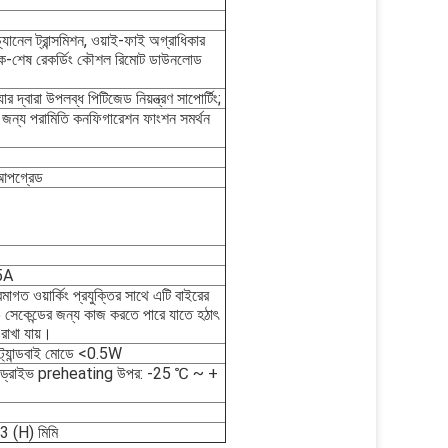
্যানেল ট্রান্সমিশন, ওয়াই-ফাই অগ্রাধিকার
ব্যাক-শেষ রেকর্ডিং কৌশল রিমোট ডাউনলোড
্যার দ্বারা উপলব্ধ পিটিজেড নিয়ন্ত্রণ সাপোর্টিং;
জন্য পরামিতি কনফিগারেশন ফাংশন সমর্থন
 আপগ্রেড
5A
রমাগত ওয়ার্কিং প্রযুক্তির সাথে এটি বাইরের
5 সেকেন্ডের জন্য কাজ করতে পারে যাতে হঠাৎ
রাখা যায়।
ট্যান্ডবাই মোডে <0.5W
ড ড্রাইভ preheating উপর: -25 ℃ ~ +
3 (H) মিমি