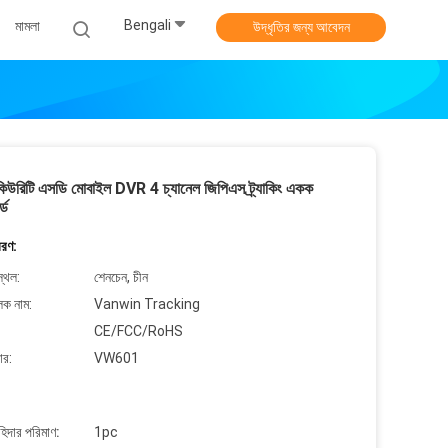
Bengali
মামলা
উদ্ধৃতির জন্য আবেদন
কিউরিটি এসডি মোবাইল DVR 4 চ্যানেল জিপিএস ট্র্যাকিং একক
্ড
বরণ:
্থল:
শেনচেন, চীন
লক নাম:
Vanwin Tracking
CE/FCC/RoHS
ার:
VW601
াহিদার পরিমাণ:
1pc