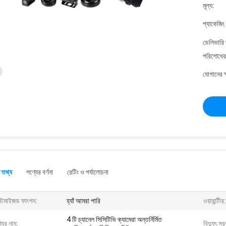
মূল্য:
প্যাকেজিং
ডেলিভারি 
পরিশোধের 
যোগানের ক
 তথ্য
পণ্যের বর্ণনা
রেটিং ও পর্যালোচনা
স্টমাইজড ফাংশন:
হ্যাঁ আমরা পারি
ওয়ারান্টীর:
4 টি চ্যানেল সিসিটিভি ক্যামেরা অন্তর্নির্মিত
যের নাম:
বিদ্যুৎ স