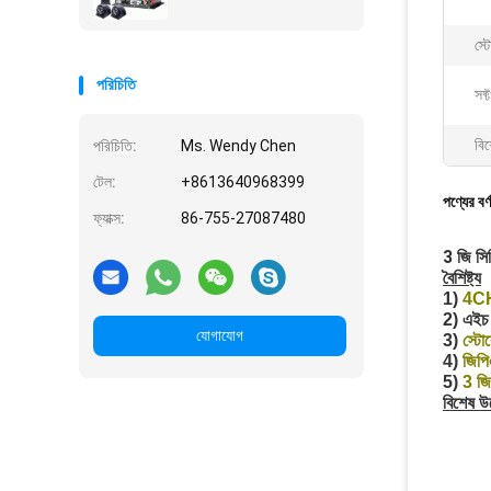
স্ট
পরিচিতি
সফ্
বিশ
পরিচিতি:
Ms. Wendy Chen
টেল:
+8613640968399
পণ্যের বর্
ফ্যাক্স:
86-755-27087480
3 জি সি
বৈশিষ্ট্য
1)
4C
2) এইচ 
যোগাযোগ
3)
স্টো
4)
জিপ
5)
3 জি
বিশেষ উ