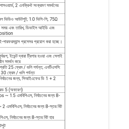
 পাসওয়ার্ড, 2 এনক্রিপ্ট সংক্রমণ সমর্থনের
ানেল ভিডিও আউটপুট; 1.0 ভিপি-পি, 75Ω
সময় এবং তারিখ, ডিভাইস আইডি এবং
position
পারফরম্যান্স প্রসেসর প্রয়োগ করা হচ্ছে।
বরূপ, ইভেন্ট দ্বারা ট্রিগার হওয়া এবং সেলাই
ক্রীন সমর্থন করে
প্রতি 25 ফ্রেম / গুলি পর্যন্ত; এনটিএসসি:
 30 ফ্রেম / গুলি পর্যন্ত
র্বাচনের জন্য, সিআইএফের ডি 1 + 2
গ্রেড 5 (অবতরণ)
~ 1.5 এমবিপিএস, নির্বাচনের জন্য 8-
মবিপিএস, নির্বাচনের জন্য 8-স্তর বিট
স, নির্বাচনের জন্য 8-স্তর বিট হার
টপুট