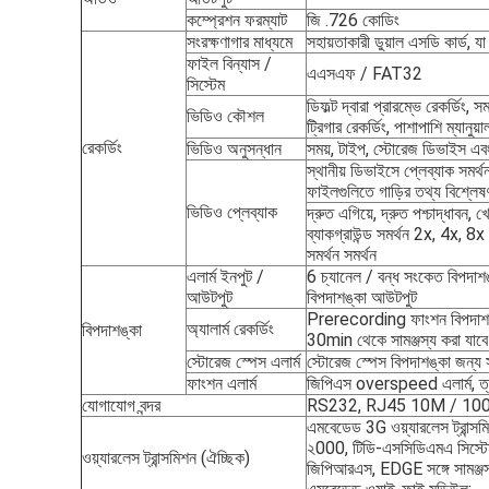
কম্প্রেশন ফরম্যাট
জি .726 কোডিং
সংরক্ষণাগার মাধ্যমে
সহায়তাকারী ডুয়াল এসডি কার্ড, য
ফাইল বিন্যাস /
এএসএফ / FAT32
সিস্টেম
ডিফল্ট দ্বারা প্রারম্ভে রেকর্ডিং, স
ভিডিও কৌশল
ট্রিগার রেকর্ডিং, পাশাপাশি ম্যানুয়া
রেকর্ডিং
ভিডিও অনুসন্ধান
সময়, টাইপ, স্টোরেজ ডিভাইস এবং 
স্থানীয় ডিভাইসে প্লেব্যাক সমর্থ
ফাইলগুলিতে গাড়ির তথ্য বিশ্লেষ
ভিডিও প্লেব্যাক
দ্রুত এগিয়ে, দ্রুত পশ্চাদ্ধাবন, 
ব্যাকগ্রাউন্ড সমর্থন 2x, 4x, 8
সমর্থন সমর্থন
এলার্ম ইনপুট /
6 চ্যানেল / বন্ধ সংকেত বিপদাশঙ
আউটপুট
বিপদাশঙ্কা আউটপুট
Prerecording ফাংশন বিপদাশঙ্
অ্যালার্ম রেকর্ডিং
বিপদাশঙ্কা
30min থেকে সামঞ্জস্য করা যাবে 
স্টোরেজ স্পেস এলার্ম
স্টোরেজ স্পেস বিপদাশঙ্কা জন্য 
ফাংশন এলার্ম
জিপিএস overspeed এলার্ম, ত্ব
যোগাযোগ বন্দর
RS232, RJ45 10M / 100M স্
এমবেডেড 3G ওয়্যারলেস ট্রান্স
২000, টিডি-এসসিডিএমএ সিস্টেম 
ওয়্যারলেস ট্রান্সমিশন (ঐচ্ছিক)
জিপিআরএস, EDGE সঙ্গে সামঞ্জস্য