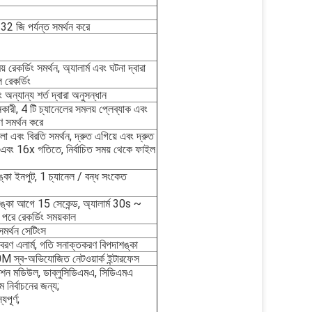
া 32 জি পর্যন্ত সমর্থন করে
ময় রেকর্ডিং সমর্থন, অ্যালার্ম এবং ঘটনা দ্বারা
ল রেকর্ডিং
অন্যান্য শর্ত দ্বারা অনুসন্ধান
নকারী, 4 টি চ্যানেলের সমলয় প্লেব্যাক এবং
ণ সমর্থন করে
খেলা এবং বিরতি সমর্থন, দ্রুত এগিয়ে এবং দ্রুত
x এবং 16x গতিতে, নির্বাচিত সময় থেকে ফাইল
্কা ইনপুট, 1 চ্যানেল / বন্ধ সংকেত
কা আগে 15 সেকেন্ড, অ্যালার্ম 30s ~
পরে রেকর্ডিং সময়কাল
সমর্থন সেটিংস
রণ এলার্ম, গতি সনাক্তকরণ বিপদাশঙ্কা
ব-অভিযোজিত নেটওয়ার্ক ইন্টারফেস
মিশন মডিউল, ডাব্লুসিডিএমএ, সিডিএমএ
নির্বাচনের জন্য;
পূর্ণ;