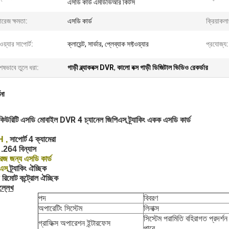
এসডি কার্ড এমডিভিআর কিটস
োরেজ ক্ষমতা:
এসডি কার্ড
ক্রিয়াকল
টওয়্যার সাপোর্ট:
ক্লায়েন্ট, সার্ভার, প্লেব্যাক সফ্টওয়্যার
প্রযোজ্য:
েষভাবে তুলে ধরা:
গাড়ী ব্ল্যাকবক্স DVR
,
কালো বক্স গাড়ী ডিজিটাল ভিডিও রেকর্ডার
ণনা
কিউরিটি এসডি মোবাইল DVR 4 চ্যানেল জিপিএস ট্র্যাকিং একক এসডি কার্ড
H
,
সাপোর্ট 4 ক্যামেরা
.264 বিন্যাস
রেজ জন্য এসডি কার্ড
িএস
ট্র্যাকিং ঐচ্ছিক
রিমোট কন্ট্রোল ঐচ্ছিক
ল্লেখ
পদ
বিবরণ
অপারেটিং সিস্টেম
লিনাক্স
সিস্টেম পরামিতি বহিরাগত প্রদর্শন
গ্রাফিক্স অপারেশন ইন্টারফেস
পারে