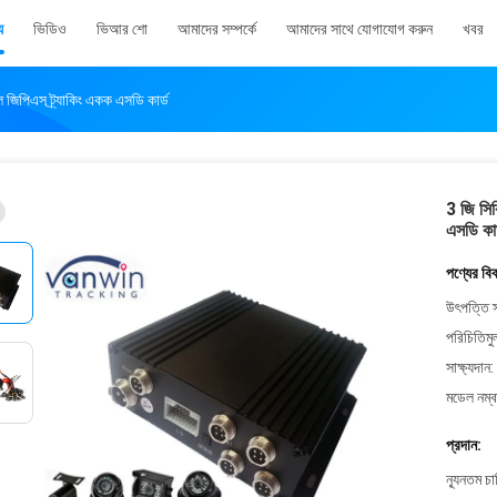
য
ভিডিও
ভিআর শো
আমাদের সম্পর্কে
আমাদের সাথে যোগাযোগ করুন
খবর
িপিএস ট্র্যাকিং একক এসডি কার্ড
3 জি সি
এসডি কার
পণ্যের বি
উৎপত্তি স
পরিচিতিমু
সাক্ষ্যদান:
মডেল নম্ব
প্রদান:
ন্যূনতম চ