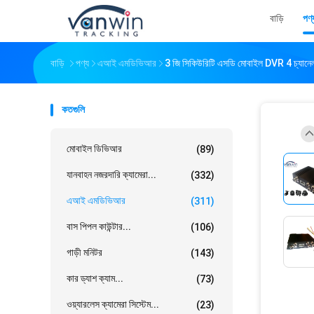
বাড়ি
পণ্
বাড়ি
পণ্য
এআই এমডিভিআর
3 জি সিকিউরিটি এসডি মোবাইল DVR 4 চ্যানেল জ
কতগুলি
মোবাইল ডিভিআর
(89)
যানবাহন নজরদারি ক্যামেরা...
(332)
এআই এমডিভিআর
(311)
বাস পিপল কাউন্টার...
(106)
গাড়ী মনিটর
(143)
কার ড্যাশ ক্যাম...
(73)
ওয়্যারলেস ক্যামেরা সিস্টেম...
(23)