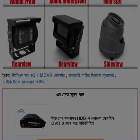
জিপিএস সহ 4CH MDVR রেকর্ডার
জলরোধী গাড়ির পিছনের ক্যামেরা
ট্যাগ:
,
,
৭ ইঞ্চি ট্রাক ব্যাকআপ মনিটর
এর সেরা মূল্য পান
উচ্চ শেষ যানবাহন HDD 4 চ্যানেল মোবাইল
DVR 8 বছর ধরে লাইফটাইম