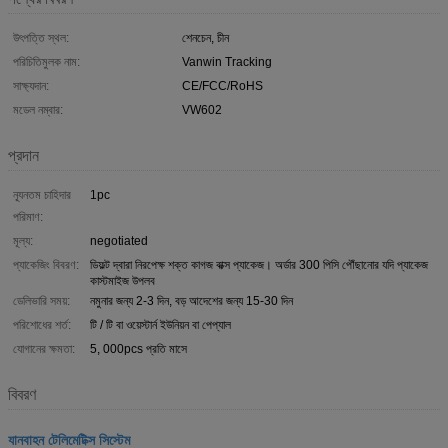
উৎপত্তি স্থল:
শেনচেন, চীন
পরিচিতিমুলক নাম:
Vanwin Tracking
সাক্ষ্যদান:
CE/FCC/RoHS
মডেল নম্বার:
VW602
প্রদান
ন্যূনতম চাহিদার
1pc
পরিমাণ:
মূল্য:
negotiated
প্যাকেজিং বিবরণ:
ডিফল্ট দ্বারা নিরপেক্ষ শক্ত কাগজ বাক্স প্যাকেজ। অর্ডার 300 পিসি পৌঁছানোর যদি প্যাকেজ
কাস্টমাইজ উপলব
ডেলিভারি সময়:
নমুনার জন্য 2-3 দিন, বড় আদেশের জন্য 15-30 দিন
পরিশোধের শর্ত:
টি / টি বা ওয়েস্টার্ন ইউনিয়ন বা পেপ্যাল
যোগানের ক্ষমতা:
5, 000pcs প্রতি মাসে
বিবরণ
যানবাহন টেলিমেটিক্স সিস্টেম