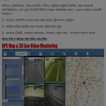
ভিপিএন এমডিভিআর, আরএফআইডি, ভিডিও কাউন্টার কাউন্টার সিস্টেম, ট্রেন নজরদারি
কাস্টমাইজেশন, তেল সেন্সর ইত্যাদি বিভিন্ন প্রকল্প কাস্টমাইজ করুন। এগুলো আমাদের কয়েকটি
উদাহরণ।
2. অত্যন্ত স্থিতিশীল মানের সঙ্গে ওয়ার্ল্ড ক্লাস এন্টি-কম্পন প্রযুক্তি
3. সামরিক চাহিদা DVR জন্য অত্যন্ত যুক্তিসঙ্গত মূল্য
4. আমাদের DVR, আমাদের সফ্টওয়্যার, আমাদের শ্রেষ্ঠ সেবা। আপনাকে স্বাগত জানাই
কিভাবে পিসি বা স্মার্টফোন লাইভ ভিডিও দ্বারা মনিটর