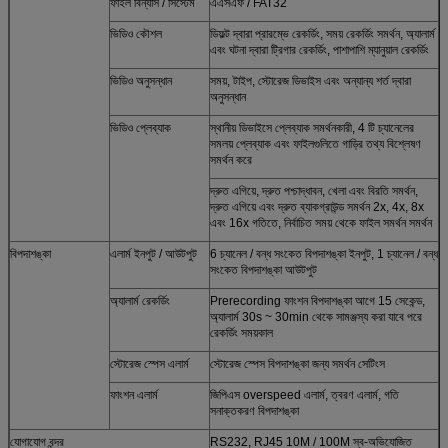
ফাইল বিন্যাস / সিস্টেম
এএসএফ / FAT32
ভিডিও কৌশল
ডিফল্ট দ্বারা প্রারম্ভে রেকর্ডিং, সময় রেকর্ডিং সমর্থন, অ্যালার্ম
এবং ঘটনা দ্বারা ট্রিগার রেকর্ডিং, পাশাপাশি ম্যানুয়াল রেকর্ডিং
ভিডিও অনুসন্ধান
সময়, টাইপ, স্টোরেজ ডিভাইস এবং অন্যান্য শর্ত দ্বারা
অনুসন্ধান
ভিডিও প্লেব্যাক
স্থানীয় ডিভাইসে প্লেব্যাক সমর্থনকারী, 4 টি চ্যানেলের
সমলয় প্লেব্যাক এবং ফাইলগুলিতে গাড়ির তথ্য বিশ্লেষণ
সমর্থন করে
দ্রুত এগিয়ে, দ্রুত পশ্চাদ্ধাবন, খেলা এবং বিরতি সমর্থন,
দ্রুত এগিয়ে এবং দ্রুত ব্যাকগ্রাউন্ড সমর্থন 2x, 4x, 8x
এবং 16x গতিতে, নির্বাচিত সময় থেকে ফাইল সমর্থন সমর্থন
বিপদাশঙ্কা
এলার্ম ইনপুট / আউটপুট
6 চ্যানেল / বন্ধ সংকেত বিপদাশঙ্কা ইনপুট, 1 চ্যানেল / বন্ধ
সংকেত বিপদাশঙ্কা আউটপুট
অ্যালার্ম রেকর্ডিং
Prerecording ফাংশন বিপদাশঙ্কা আগে 15 সেকেন্ড,
অ্যালার্ম 30s ~ 30min থেকে সামঞ্জস্য করা যাবে পরে
রেকর্ডিং সময়কাল
স্টোরেজ স্পেস এলার্ম
স্টোরেজ স্পেস বিপদাশঙ্কা জন্য সমর্থন সেটিংস
ফাংশন এলার্ম
জিপিএস overspeed এলার্ম, ত্বরণ এলার্ম, গতি
সনাক্তকরণ বিপদাশঙ্কা
যোগাযোগ বন্দর
RS232, RJ45 10M / 100M স্ব-অভিযোজিত