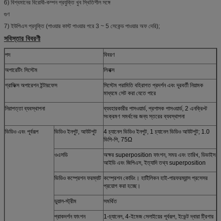
6) বিশ্বমানের বিরোধী-কম্পন প্রযুক্তি খুব স্থিতিশীল সঙ্গে
গুণ
7) ইউপিএস প্রযুক্তি (পাওয়ার কাস্ট পাওয়ার পরে 3 ~ 5 সেকেন্ড পাওয়ার অফ দেরি);
সবিস্তার বিবরণী
পদ
বিবরণ
অপারেটিং সিস্টেম
লিনাক্স
গ্রাফিক্স অপারেশন ইন্টারফেস
সিস্টেম পরামিতি বহিরাগত প্রদর্শন এবং দূরবর্তী নিয়ামক
মাধ্যমে সেট করা যেতে পারে
নিরাপত্তা ব্যবস্থাপনা
ব্যবহারকারীর পাসওয়ার্ড, প্রশাসক পাসওয়ার্ড, 2 এনক্রিপ্ট
সংক্রমণ সমর্থনের জন্য স্তরের ব্যবস্থাপনা
ভিডিও এবং পূর্বরূপ
ভিডিও ইনপুট, আউটপুট
4 চ্যানেল ভিডিও ইনপুট, 1 চ্যানেল ভিডিও আউটপুট; 1.0
ভিপি-পি, 75Ω
ওএসডি
অক্ষর superposition ফাংশন, সময় এবং তারিখ, ডিভাইস
আইডি এবং জিপিএস, ইত্যাদি তথ্য superposition
ভিডিও কম্প্রেশন ফরম্যাট
কম্প্রেশন কোডিং। হাইিলিকন হাই-পারফরম্যান্স প্রসেসর
প্রয়োগ করা হচ্ছে।
ডুয়াল-স্ট্রীম
সমর্থিত
প্রাকদর্শন ফাংশন
1-চ্যানেল, 4-ইমেজ সেলাইয়ের পূর্বরূপ, ইভেন্ট দ্বারা ট্রিগার