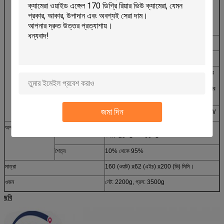
3. বিলম্বিত শাটডাউন
4. সময় / বন্ধ সময়
ইনপুট ভোল্টেজ
ডিসি: + 8V ~ + 36V
আউটপুট ভোল্টেজ
+12V@4*0.5A; +5V@0.5A
ক্ষমতা বন্ধ সুরক্ষা
পেটেন্ট ইউ.পি. পাওয়ার সাপ্লাই ক্রমাগত ওয়ার্কিং প্রযুক্তির
সাথে এটি বাইরের পাওয়ার সাপ্লাই কাটার পর 3 ~ 5
সেকেন্ডের জন্য কাজ করতে পারে যাতে হঠাৎ ক্ষমতা ব্যর্থতার
উপর ভিডিও ডেটা রাখা যায়।
জমা দিন
শক্তি খরচ
<স্বাভাবিক অপারেশন <10W; স্ট্যান্ডবাই মোডে <0.5W
অপারেটিং এনভায়রনমেন্ট
তাপমাত্রা
সাধারন: 0 ℃ ~ + 60 ℃; হার্ড ড্রাইভ preheating
উপর: -25 ℃ ~ + 60 ℃
শৈত্য
10% থেকে 95%
মাত্রা
160 (ওয়াট) x62 (এইচ) x200 (ডি) মিমি।
ওজন
নেট: 2200g, গ্রস: 3500g
ছবি