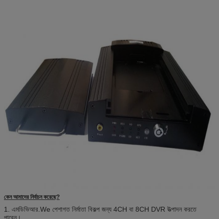
কেন আমাদের নির্বাচন করেছে?
1. এমডিভিআর.We পেশাগত নির্মাতা বিকল্প জন্য 4CH বা 8CH DVR উত্পাদন করতে
পারেন।