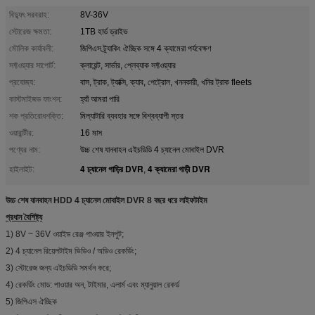
বিদ্যুৎ সরবরাহ:
8V-36V
স্টোরেজ ক্ষমতা:
1TB হার্ড ড্রাইভ
মৌলিক কার্যাবলী:
জিপিএস ট্র্যাকিং ঐচ্ছিক সঙ্গে 4 ক্যামেরা পর্যবেক্ষণ
সফ্টওয়্যার সাপোর্ট:
ক্লায়েন্ট, সার্ভার, প্লেব্যাক সফ্টওয়্যার
প্রযোজ্য:
বাস, ট্রাক, ট্যাক্সি, ক্যাব, পেট্রোল, খননকারী, খনির ট্রাক fleets
কাস্টমাইজড ফাংশন:
হ্যাঁ আমরা পারি
শক প্রতিরোধশক্তি:
মিল্যাটারি ব্যবহার সঙ্গে বিশ্বব্যাপী স্তর
ওয়ারান্টীর:
16 মাস
পণ্যের নাম:
উচ্চ শেষ যানবাহন এইচডিডি 4 চ্যানেল মোবাইল DVR
4 চ্যানেল গাড়ির DVR
4 ক্যামেরা গাড়ী DVR
হাইলাইট:
,
উচ্চ শেষ যানবাহন HDD 4 চ্যানেল মোবাইল DVR 8 বছর ধরে লাইফটাইম
প্রধান বৈশিষ্ট্য
1) 8V ~ 36V ওয়াইড রেঞ্জ পাওয়ার ইনপুট;
2) 4 চ্যানেল রিয়েলটাইম ভিডিও / অডিও রেকর্ডিং;
3) স্টোরেজ জন্য এইচডিডি সমর্থন করে;
4) রেকর্ডিং মোড: পাওয়ার অন, টাইমার, এলার্ম এবং ম্যানুয়াল রেকর্ড
5) জিপিএস ঐচ্ছিক