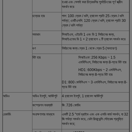
হওয়া এবং সেলাই করা চিত্রগুলির স্যুইচিংয়ের পূর্ণ স্ক্রীন
সমর্থন করে
চক্রের হার
পাল: 100 ফ্রেম / গুলি, চ্যানেল প্রতি 25 ফ্রেম / গুলি
পর্যন্ত; এনটিএসসি: 120 ফ্রেম / গুলি, চ্যানেল প্রতি 30
ফ্রেম / গুলি পর্যন্ত
সমাধান
সিআইএফ, এইচডি 1 এবং ডি 1 নির্বাচনের জন্য,
সিআইএফের ডি 1 + 2 চ্যানেলে ২ টি চ্যানেল সমর্থন করে
গুণ
নির্বাচনের জন্য গ্রেড 1 থেকে গ্রেড 5 (অবতরণ)
বিট হার
সিআইএফ: 256 Kbps ~ 1.5
এমবিপিএস, নির্বাচনের জন্য 8-স্তর বিট হার
HD1: 600Kbps ~ 2 এমবিপিএস,
নির্বাচনের জন্য 8-স্তর বিট হার
D1: 800 কেবিপিএস ~ 3 এমবিপিএস, নির্বাচনের জন্য 8-
স্তর বিট হার
অডিও
অডিও ইনপুট, আউটপুট
4 চ্যানেল ইনপুট, 1 চ্যানেল আউটপুট
কম্প্রেশন ফরম্যাট
জি .726 কোডিং
রেকর্ডিং
সংরক্ষণাগার মাধ্যমে
একটি 2.5 "হার্ড ড্রাইভ এবং এক এসডি কার্ড সমর্থন, যা 32
জি পর্যন্ত সমর্থন করে, ডেটা রিডান্ডেন্সি স্টোরেজ প্রযুক্তি
সমর্থন করে;