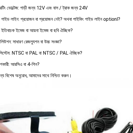
েটিং ভোল্টেজ: গাড়ী জন্য 12V এবং বাস / ট্রাক জন্য 24V
িং গাইড লাইন: প্রয়োজন বা প্রয়োজন নেই?
অথবা পাইকিং গাইড লাইন optionl?
র: ইতিবাচক ইমেজ বা আয়না ইমেজ বা ছবি ঐচ্ছিক?
িউশন: সাধারণ রেজল্যুশন বা উচ্চ সংজ্ঞা?
ি সিস্টেম: NTSC বা PAL বা NTSC / PAL ঐচ্ছিক?
গকারী: আরসিএ বা 4-পিন?
ান্য বিশেষ অনুরোধ, আমাদের সাথে নিশ্চিত করুন।