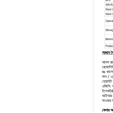
প্রধান বৈশ
আসল রাত
রেজোলি
রঙ কাল
পাল / এ
হোয়াইট 
এজিসি:
ইলেকট্র
আইআর 
পাওয়ার 
কেনার আগ