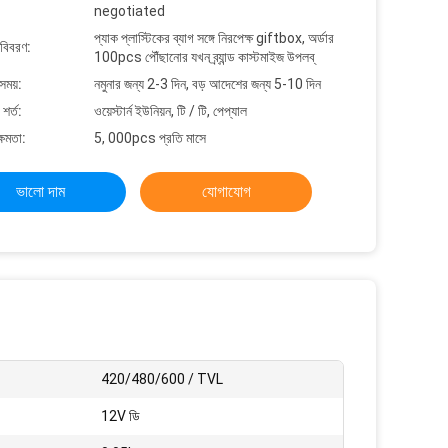
negotiated
প্যাক প্লাস্টিকের ব্যাগ সঙ্গে নিরপেক্ষ giftbox, অর্ডার
 বিবরণ:
100pcs পৌঁছানোর যখন ব্র্যান্ড কাস্টমাইজ উপলব্
সময়:
নমুনার জন্য 2-3 দিন, বড় আদেশের জন্য 5-10 দিন
শর্ত:
ওয়েস্টার্ন ইউনিয়ন, টি / টি, পেপ্যাল
্ষমতা:
5, 000pcs প্রতি মাসে
ভালো দাম
যোগাযোগ
420/480/600 / TVL
12V ডি