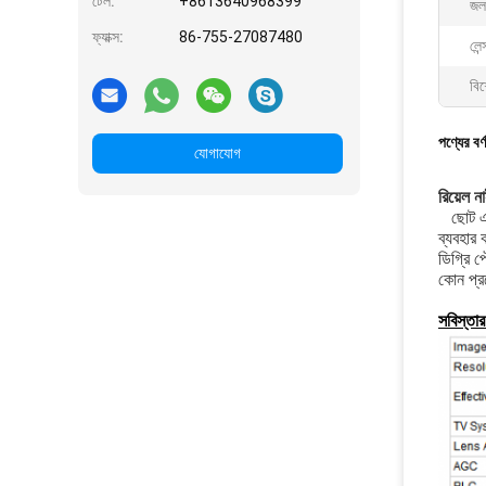
টেল:
+8613640968399
জল
ফ্যাক্স:
86-755-27087480
লেন
বিশ
পণ্যের বর্
যোগাযোগ
রিয়েল ন
ছোট এব
ব্যবহার
ডিগ্রি প
কোন প্
সবিস্তার