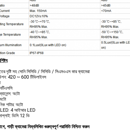
িষ্ট্য
ের দৃষ্টি সহ সোনি সিসিডি / সিসিডি / সিএমওএস কার ক্যামেরা
উশন: 420 ~ 600 টিভিলাইনস
ো
নটিএসসি
ব্যালেন্স: অটো
 অটো
নিক শাটার: অটো
LED: 4 আইআর LED
সাপ্লাই: ডিসি 12 ভি
ে, গাড়ী ক্যামেরা নিম্নলিখিত গুরুত্বপূর্ণ পরামিতি নিশ্চিত করুন