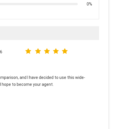
0%
26
parison, and I have decided to use this wide-
 I hope to become your agent.