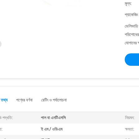
মূল্য:
প্যাকেজিং
ডেলিভারি 
পরিশোধের 
যোগানের ক
 তথ্য
পণ্যের বর্ণনা
রেটিং ও পর্যালোচনা
ি পদ্ধতি:
পাল বা এনটিএসসি
নিয়মন:
া:
ই এম / ওডিএম
ক্ষমতা: