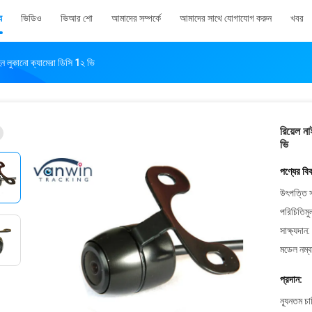
য
ভিডিও
ভিআর শো
আমাদের সম্পর্কে
আমাদের সাথে যোগাযোগ করুন
খবর
হন লুকানো ক্যামেরা ডিসি 1২ ভি
রিয়েল ন
ভি
পণ্যের বি
উৎপত্তি স
পরিচিতিমু
সাক্ষ্যদান:
মডেল নম্ব
প্রদান:
ন্যূনতম চ