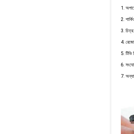
1. অপার
2. পার্ক
3. চিত্
4. রেজোল
5. টিভ
6. সংযো
7. অন্য