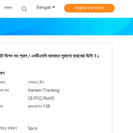
Bengali
মামলা
উদ্ধৃতির জন্য আবেদন
াইট ভিশন সহ প্যাল ​​/ এনটিএসসি যানবাহন লুকানো ক্যামেরা ডিসি 1২
বরণ:
্থল:
শেনচেন, চীন
লক নাম:
Vanwin Tracking
CE/FCC/RoHS
ার:
ভক্সওয়াগন-138
াহিদার পরিমাণ:
5pcs