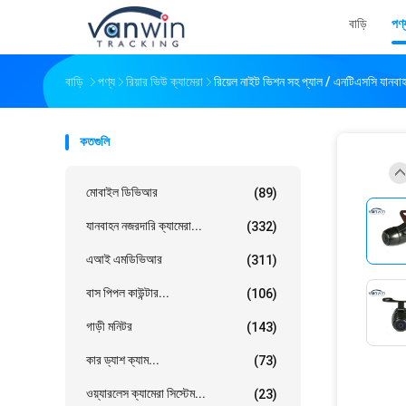
বাড়ি
পণ্
বাড়ি
পণ্য
রিয়ার ভিউ ক্যামেরা
রিয়েল নাইট ভিশন সহ প্যাল ​​/ এনটিএসসি যানবা
কতগুলি
মোবাইল ডিভিআর
(89)
যানবাহন নজরদারি ক্যামেরা...
(332)
এআই এমডিভিআর
(311)
বাস পিপল কাউন্টার...
(106)
গাড়ী মনিটর
(143)
কার ড্যাশ ক্যাম...
(73)
ওয়্যারলেস ক্যামেরা সিস্টেম...
(23)