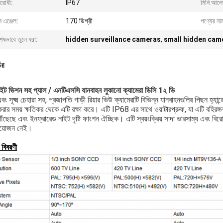
রোধী:
IP67
মিনি আলো
্স এঞ্জেল:
170 ডিগ্রী
পণ্যের না
েষভাবে তুলে ধরা:
hidden surveillance cameras
,
small hidden cam
ণনা
াইট ভিশন সহ প্যাল ​​/ এনটিএসসি যানবাহন লুকানো ক্যামেরা ডিসি 1২ ভি
ং সূক্ষ্ম চেহারা সহ, প্রজাপতি গাড়ী রিয়ার ভিউ ক্যামেরাটি বিভিন্ন যানবাহনগুলির পিছন হ্
 করার সময় ক্ষতিকর থেকে এটি রক্ষা করে। এটি IP68 এর সাথে ওয়াটারপ্রুফ, যা এটি বহি
ৌঁছেছে এবং ইনফ্রারেড নাইট দৃষ্টি ফাংশন ঐচ্ছিক। এটি স্বয়ংক্রিয় সাদা ভারসাম্য এবং 
রয়োজন নেই।
 বিবরণী