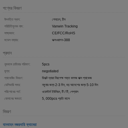
পণ্যের বিবরণ
উৎপত্তি স্থল:
শেনচেন, চীন
পরিচিতিমুলক নাম:
Vanwin Tracking
সাক্ষ্যদান:
CE/FCC/RoHS
মডেল নম্বার:
ভক্সওয়াগন-388
প্রদান
ন্যূনতম চাহিদার পরিমাণ:
5pcs
মূল্য:
negotiated
প্যাকেজিং বিবরণ:
ডিফল্ট দ্বারা নিরপেক্ষ শক্ত কাগজ বাক্স প্যাকেজ
ডেলিভারি সময়:
নমুনার জন্য 2-3 দিন, বড় আদেশের জন্য 5-10 দিন
পরিশোধের শর্ত:
ওয়েস্টার্ন ইউনিয়ন, টি / টি, পেপ্যাল
যোগানের ক্ষমতা:
5, 000pcs প্রতি মাসে
বিবরণ
যানবাহন নজরদারি ক্যামেরা