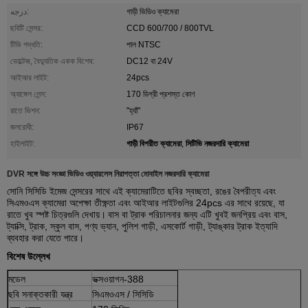
درجه:
গাড়ী ভিডিও ক্যামেরা
ছবিটি সেন্সর:
CCD 600/700 / 800TVL
টিভি পদ্ধতি:
পাল NTSC
ভোল্টেজ, বৈদ্যুতিক একক বিশেষ:
DC12 বা 24V
আইআর লাইট:
24pcs
অ্যাঙ্গেল লেন্স:
170 ডিগ্রী প্রশস্ত কোণ
রাতে ভিশন:
"হ্যাঁ"
জলরোধী:
IP67
গাড়ী বিপরীত ক্যামেরা
সিটিভি নজরদারি ক্যামেরা
হাইলাইট:
,
DVR সঙ্গে উচ্চ সংজ্ঞা ভিডিও ওয়্যারলেস নিরাপত্তা মোবাইল নজরদারি ক্যামেরা
সোনি সিসিডি ইমেজ সেন্সরের সাথে এই ক্যামেরাটিতে ছবির স্বচ্ছতা, রঙের বৈপরীত্য এবং
সিএমওএস ক্যামেরা অপেক্ষা তীক্ষ্ণতা এবং আইআর লাইটগুলির 24pcs এর সাথে রয়েছে, যা
রাতে খুব স্পষ্ট চিত্রগুলি দেখায়।
বাস বা ট্রাক পরিচালনার জন্য এটি খুবই জনপ্রিয় এবং বাস,
ট্যাক্সি, ট্রাক, স্কুল বাস, পণ্য ভ্যান, পুলিশ গাড়ী, এসকোর্ট গাড়ী, ট্যাঙ্কার ট্রাক ইত্যাদি
ব্যবহার করা যেতে পারে।
বিশেষ উল্লেখ
মডেল
ভক্সওয়াগন-388
ছবি সনাক্তকারী যন্ত্র
সিএমওএস / সিসিডি