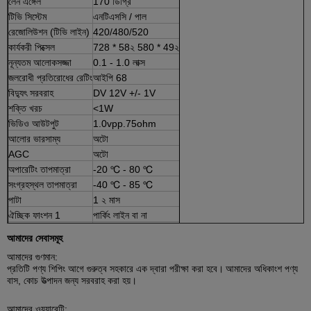
লেন এঙ্গেল
170 ডিগ্রি
টিভি সিস্টেম
এনটিএসসি / পাল
রেজোলিউশন (টিভি লাইন)
420/480/520
কার্যকরী পিক্সেল
728 * 58২ 580 * 49২
নূন্যতম আলোকসজ্জা
0.1 - 1.0 লাক্স
জলরোধী প্রতিরোধের রেটিং
আইপি 68
বিদ্যুৎ সরবরাহ
DV 12V +/- 1V
শক্তি খরচ
<1W
ভিডিও আউটপুট
1.0vpp.75ohm
আলোর ভারসাম্য
অটো
AGC
অটো
অপারেটিং তাপমাত্রা
-20 ℃ - 80 ℃
সংগ্রহস্থল তাপমাত্রা
-40 ℃ - 85 ℃
পাটা
1 ২ মাস
ঐচ্ছিক ফাংশন 1
পার্কিং লাইন বা না
ঐচ্ছিক ফাংশন 2
ফ্রন্টভিউ বা রিয়ারভিউ
আমাদের সেবাসমূহ
নমুনা
সহজলভ্য
আমাদের গুণমান:
ভিডিও কেবল দৈর্ঘ্য
6M
প্রতিটি পণ্য শিপিং আগে গুরুত্ব সহকারে এক দ্বারা পরীক্ষা করা হবে।
আমাদের অধিকাংশ পণ্য
শক্তি সরবরাহ দৈর্ঘ্য
1.2m
বাস, কোচ উত্পাদন জন্য সরবরাহ করা হয়।
আমাদের ওয়্যারেন্টি: