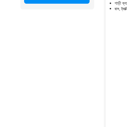
গাড়ী ক্
বাস, ট্যা