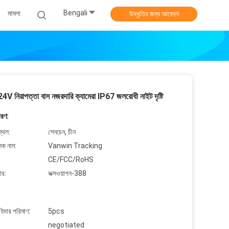
Bengali
মামলা
উদ্ধৃতির জন্য আবেদন
V নিরাপত্তা বাস নজরদারি ক্যামেরা IP67 জলরোধী নাইট দৃষ্টি
বরণ:
্থল:
শেনচেন, চীন
লক নাম:
Vanwin Tracking
CE/FCC/RoHS
ার:
ভক্সওয়াগন-388
াহিদার পরিমাণ:
5pcs
negotiated