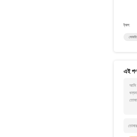
ট্যাগ:
মোবাইল
এই পণ্
আমি 
ধন্যব
তোমা