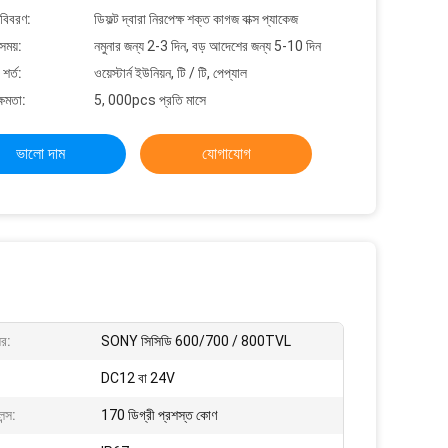
 বিবরণ:
ডিফল্ট দ্বারা নিরপেক্ষ শক্ত কাগজ বাক্স প্যাকেজ
সময়:
নমুনার জন্য 2-3 দিন, বড় আদেশের জন্য 5-10 দিন
শর্ত:
ওয়েস্টার্ন ইউনিয়ন, টি / টি, পেপ্যাল
্ষমতা:
5, 000pcs প্রতি মাসে
ভালো দাম
যোগাযোগ
সর:
SONY সিসিডি 600/700 / 800TVL
DC12 বা 24V
েন্স:
170 ডিগ্রী প্রশস্ত কোণ