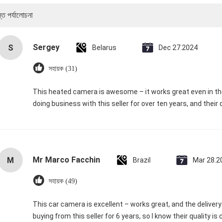
্ত পর্যালোচনা
Sergey
S
Belarus
Dec 27.2024
সহায়ক (31)
This heated camera is awesome – it works great even in the
doing business with this seller for over ten years, and their
Mr Marco Facchin
M
Brazil
Mar 28.2
সহায়ক (49)
This car camera is excellent – works great, and the deliver
buying from this seller for 6 years, so I know their quality 