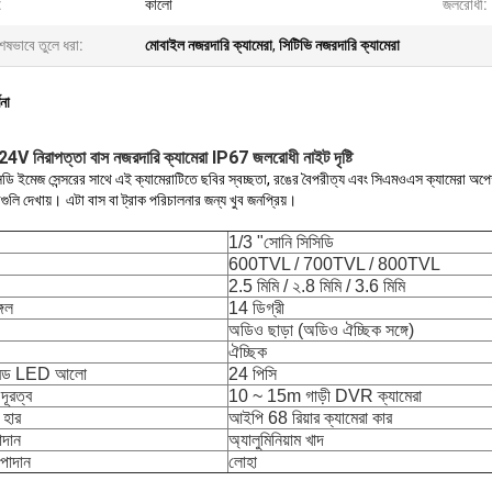
:
কালো
জলরোধী:
েষভাবে তুলে ধরা:
মোবাইল নজরদারি ক্যামেরা
,
সিটিভি নজরদারি ক্যামেরা
ণনা
4V নিরাপত্তা বাস নজরদারি ক্যামেরা IP67 জলরোধী নাইট দৃষ্টি
ডি ইমেজ সেন্সরের সাথে এই ক্যামেরাটিতে ছবির স্বচ্ছতা, রঙের বৈপরীত্য এবং সিএমওএস ক্যামেরা অপে
্রগুলি দেখায়।
এটা বাস বা ট্রাক পরিচালনার জন্য খুব জনপ্রিয়।
1/3 "সোনি সিসিডি
600TVL / 700TVL / 800TVL
2.5 মিমি / ২.8 মিমি / 3.6 মিমি
গেল
14
ডিগ্রী
অডিও ছাড়া (অডিও ঐচ্ছিক সঙ্গে)
ঐচ্ছিক
ারেড LED আলো
24
পিসি
ূরত্ব
10 ~ 15m গাড়ী DVR ক্যামেরা
 হার
আইপি 68 রিয়ার ক্যামেরা কার
াদান
অ্যালুমিনিয়াম খাদ
উপাদান
লোহা