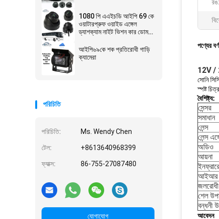
রঙ
1080 পি এএইচডি আইপি 69 কে
বিশ
ওয়াটারপ্রুফ ওয়াইড এঙ্গেল
ড্যাশক্যাম নাইট ভিশন কার ডোম
ক্যামেরা
পণ্যের বর্
আইপি৬৯কে শক প্রতিরোধী গাড়ি
ক্যামেরা
12V / 2
সোনি সিসি
স্পষ্ট চিত
বৈশিষ্ট্য:
পরিচিতি
সেন্সর
সমাধান
লেন্স
পরিচিতি:
Ms. Wendy Chen
লেন্স এঙ্
অডিও
টেল:
+8613640968399
আয়না
ফ্যাক্স:
86-755-27087480
ইনফ্র
আইআর দ
জলরোধী
শেল উপ
বন্ধনী 
আবেদন
যোগাযোগ