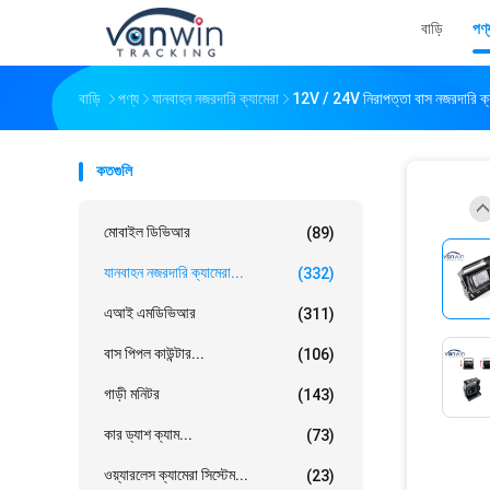
বাড়ি
পণ্
বাড়ি
পণ্য
যানবাহন নজরদারি ক্যামেরা
12V / 24V নিরাপত্তা বাস নজরদারি ক্য
কতগুলি
মোবাইল ডিভিআর
(89)
যানবাহন নজরদারি ক্যামেরা...
(332)
এআই এমডিভিআর
(311)
বাস পিপল কাউন্টার...
(106)
গাড়ী মনিটর
(143)
কার ড্যাশ ক্যাম...
(73)
ওয়্যারলেস ক্যামেরা সিস্টেম...
(23)