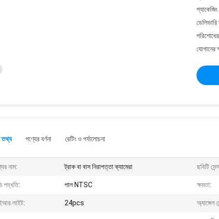
প্যাকেজিং
ডেলিভারি 
পরিশোধের 
যোগানের ক
 তথ্য
পণ্যের বর্ণনা
রেটিং ও পর্যালোচনা
যের নাম:
ট্রাক বা বাস নিরাপত্তা ক্যামেরা
ছবিটি সেন্
ি পদ্ধতি:
পাল NTSC
ক্ষমতা:
আর লাইট:
24pcs
অ্যাঙ্গেল ল