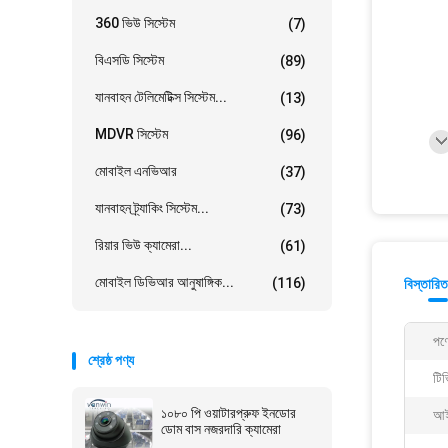
360 ভিউ সিস্টেম
(7)
বিএসডি সিস্টেম
(89)
যানবাহন টেলিমেটিক্স সিস্টেম...
(13)
MDVR সিস্টেম
(96)
মোবাইল এনভিআর
(37)
যানবাহন ট্র্যাকিং সিস্টেম...
(73)
রিয়ার ভিউ ক্যামেরা...
(61)
মোবাইল ডিভিআর আনুষাঙ্গিক...
(116)
বিস্তারিত
পণ্
শ্রেষ্ঠ পণ্য
টিভ
১০৮০ পি ওয়াটারপ্রুফ ইনডোর
আই
ডোম বাস নজরদারি ক্যামেরা