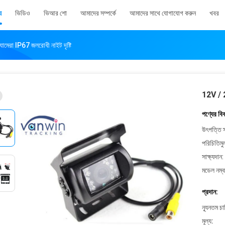
য
ভিডিও
ভিআর শো
আমাদের সম্পর্কে
আমাদের সাথে যোগাযোগ করুন
খবর
ামেরা IP67 জলরোধী নাইট দৃষ্টি
12V / 24
পণ্যের বি
উৎপত্তি স
পরিচিতিমু
সাক্ষ্যদান:
মডেল নম্ব
প্রদান:
ন্যূনতম চ
মূল্য: