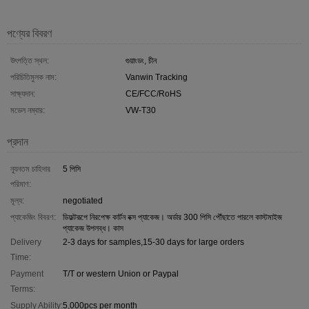
পণ্যের বিবরণ
উৎপত্তি স্থল:
গুয়াংডং, চীন
পরিচিতিমুলক নাম:
Vanwin Tracking
সাক্ষ্যদান:
CE/FCC/RoHS
মডেল নম্বার:
VW-T30
প্রদান
ন্যূনতম চাহিদার
5 পিসি
পরিমাণ:
মূল্য:
negotiated
প্যাকেজিং বিবরণ:
ডিফল্টরূপে নিরপেক্ষ কার্টন বক্স প্যাকেজ। অর্ডার 300 পিসি পৌঁছাতে পারলে কাস্টমাইজ
প্যাকেজ উপলব্ধ। কাস
Delivery
2-3 days for samples,15-30 days for large orders
Time:
Payment
T/T or western Union or Paypal
Terms:
Supply Ability:
5,000pcs per month