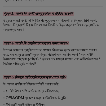
প্রশ্ন 1: আপনি কি একটি প্রস্তুতকারক বা ট্রেডিং সংস্থা?
উত্তরঃ আমরা একটি সার্টিফাইড প্রস্তুতকারক যা গবেষণা ও উন্নয়ন, শিল্প নকশা,
উত্পাদন, বিশ্বব্যাপী বিক্রয় বিতরণ এবং নিবেদিত বিক্রয়োত্তর পরিষেবা কেন্দ্রগুলিকে
অন্তর্ভুক্ত করে।
প্রশ্ন ২ঃ আপনি কি প্রযুক্তিগত সহায়তা প্রদান করেন?
উত্তরঃ আমাদের প্রযুক্তিগত দল পণ্যের জীবনচক্র জুড়ে ব্যাপক সহায়তা প্রদান
করে, যার মধ্যে রয়েছেঃ* প্রাক-বিক্রয় পরামর্শ এবং সমাধান নকশা * অন-সাইট
ইনস্টলেশন গাইডেন্স (ঐচ্ছিক) * ক্রয়ের পরে সমস্যা সমাধান এবং অপ্টিমাইজেশান *
নিয়মিত ফার্মওয়্যার আপডেট
প্রশ্ন ৩ঃ কিভাবে প্রতিযোগিতামূলক মূল্য পেতে পারি?
উঃ আমরা নমনীয় বাণিজ্যিক শর্তাবলী প্রদান করি:
• ৫০ ইউনিটের বেশি অর্ডারের জন্য ভলিউম ছাড়
• OEM/ODM প্রকল্পের জন্য কাস্টমাইজড উদ্ধৃতি
• দীর্ঘমেয়াদী অংশীদারিত্বের উদ্দীপনা