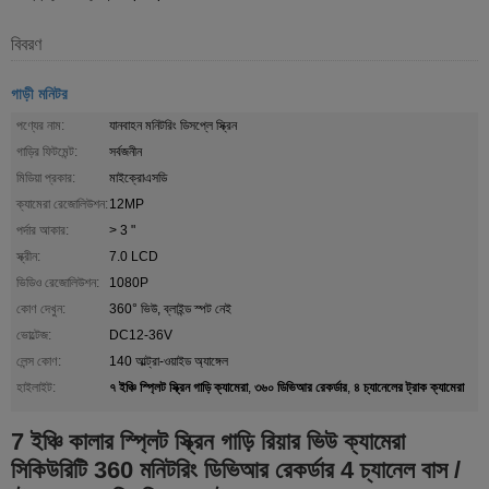
বিবরণ
গাড়ী মনিটর
পণ্যের নাম:
যানবাহন মনিটরিং ডিসপ্লে স্ক্রিন
গাড়ির ফিটমেন্ট:
সর্বজনীন
মিডিয়া প্রকার:
মাইক্রোএসডি
ক্যামেরা রেজোলিউশন:
12MP
পর্দার আকার:
> 3 "
স্ক্রীন:
7.0 LCD
ভিডিও রেজোলিউশন:
1080P
কোণ দেখুন:
360° ভিউ, ব্লাইন্ড স্পট নেই
ভোল্টেজ:
DC12-36V
লেন্স কোণ:
140 আল্ট্রা-ওয়াইড অ্যাঙ্গেল
৭ ইঞ্চি স্প্লিট স্ক্রিন গাড়ি ক্যামেরা
৩৬০ ডিভিআর রেকর্ডার
৪ চ্যানেলের ট্রাক ক্যামেরা
হাইলাইট:
,
,
7 ইঞ্চি কালার স্প্লিট স্ক্রিন গাড়ি রিয়ার ভিউ ক্যামেরা
সিকিউরিটি 360 মনিটরিং ডিভিআর রেকর্ডার 4 চ্যানেল বাস /