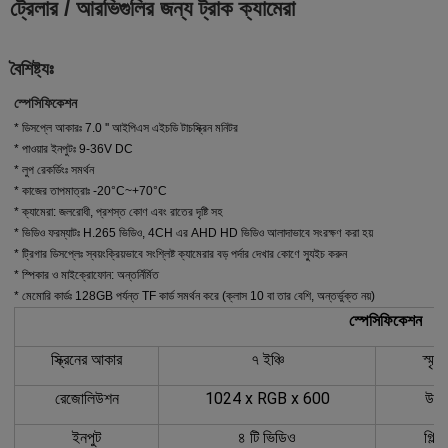
ট্রেলার / আরভিগুলির জন্য ট্রাক ক্যামেরা
বৈশিষ্ট্যঃ
স্পেসিফিকেশন
* ডিসপ্লে আকারঃ 7.0 '' আইপিএস এইচডি টাচস্ক্রিন মনিটর
* পাওয়ার ইনপুটঃ 9-36V DC
* লুপ রেকর্ডিংঃ সমর্থন
* কাজের তাপমাত্রাঃ -20°C~+70°C
* ক্যামেরা: জলরোধী, প্রশস্ত কোণ এবং রাতের দৃষ্টি সহ
* ভিডিও ফরম্যাটঃ H.265 ভিডিও, 4CH এর AHD HD ভিডিও আলাদাভাবে সংরক্ষণ করা হয়
* ট্রিগার ডিসপ্লেঃ স্বয়ংক্রিয়ভাবে সংশ্লিষ্ট ক্যামেরার বড় পর্দার দেখার কোণে স্যুইচ করুন
* স্পিকার ও মাইক্রোফোন: অন্তর্নির্মিত
* মেমোরি কার্ডঃ 128GB পর্যন্ত TF কার্ড সমর্থন করে (ক্লাস 10 বা তার বেশি, অন্তর্ভুক্ত নয়)
স্পেসিফিকেশন
স্ক্রিনের আকার
৭ ইঞ্চি
স্মৃত
রেজোলিউশন
1024 x RGB x 600
উজ্জ
ইনপুট
৪ টি ভিডিও
গিল্