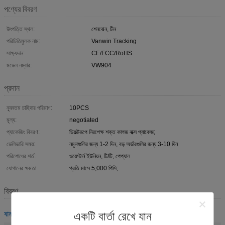
পণ্যের বিবরণ
উৎপত্তি স্থল:
শেনঝেন, চীন
পরিচিতিমুলক নাম:
Vanwin Tracking
সাক্ষ্যদান:
CE/FCC/RoHS
মডেল নম্বার:
VW904
প্রদান
ন্যূনতম চাহিদার পরিমাণ:
10PCS
মূল্য:
negotiated
প্যাকেজিং বিবরণ:
ডিফল্টরূপে নিরপেক্ষ শক্ত কাগজ বাক্স প্যাকেজ;
ডেলিভারি সময়:
নমুনাগুলির জন্য 1-2 দিন, বড় অর্ডারগুলির জন্য 3-10 দিন
পরিশোধের শর্ত:
ওয়েস্টার্ন ইউনিয়ন, টি/টি, পেপ্যাল
যোগানের ক্ষমতা:
প্রতি মাসে 5,000 পিসি;
বিবরণ
যানবাহন ট্র্যাকিং সিস্টেম
একটি বার্তা রেখে যান