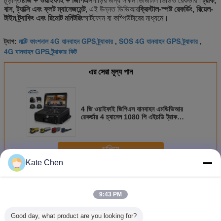
চূড়ান্ত
৪জি + ওয়াইফাই + জিপিএস
গাড়ির জন্য সক্ষম ডিজিটাল ভিডিও রেকর্ডার।
ট্রাক,
বাস, ট্যাক্সি এবং ফ্লট ম্যানেজমেন্ট
, এই উন্নত ডিভিআর
ক্রিস্টাল-স্পষ্ট রেকর্ডিং, রিয়েল-
টাইম ট্র্যাকিং এবং রিমোট মনিটরিং
স্মার্টফোন বা কম্পিউটারের মাধ্যমে।
মাল্টি ফাংশনাল 4G যানবাহন GPS ট্র্যাকার
SOS 4G যানবাহন GPS ট্র্যাকার
ট্যাগ:
,
,
4G যানবাহন GPS ট্র্যাকার কিট
এর সেরা মূল্য পান
4 জি ওয়াইফাই জিপিএস যানবাহন এমডিভিআর
রেকর্ডার 4 চ্যানেল 1080 পি এইচডি ট্রাক
ডিভিআর নাইট ভিজন মোশন ডিটেকশন রিয়েল-টাইম
ট্র্যাকিং সহ
চালিয়ে
Kate Chen
যানবাহন ট্র্যাকিং সিস্টেম
অধিক
9:43 PM
Good day, what product are you looking for?