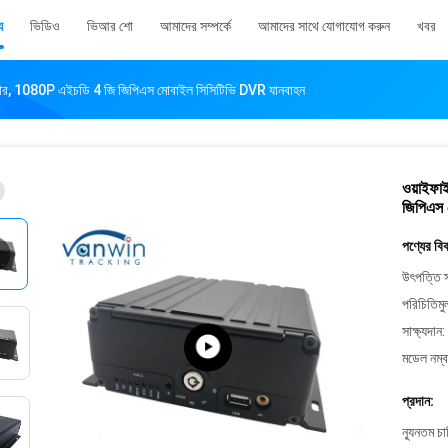
য
ভিডিও
ভিআর শো
আমাদের সম্পর্কে
আমাদের সাথে যোগাযোগ করুন
খবর
র্ডার, 1080P এইচডি 4 জি জিপিএস মোবাইল সিসিটিভি DVR যানবাহন
ওয়াইফা
জিপিএস 
পণ্যের বি
উৎপত্তি স
পরিচিতিমু
সাক্ষ্যদান:
মডেল নম্ব
প্রদান:
ন্যূনতম চ