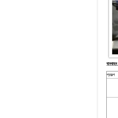
যানবাহন
প্রকল্প