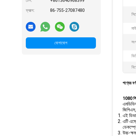
টেল:
+8613640968399
ফ্যাক্স:
86-755-27087480
সিস
মা
সংগ
যোগাযোগ
ভি
বিশ
পণ্যের বর্
1080 পি 
এমডিভিআ
জিপিএস 
এই ডিভাই
এটি এম্
ডেকম্প্র
উচ্চ-ক্