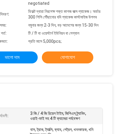
negotiated
ডিফল্ট দ্বারা নিরপেক্ষ শক্ত কাগজ বাক্স প্যাকেজ। অর্ডার
 বিবরণ:
300 পিসি পৌঁছানোর যদি প্যাকেজ কাস্টমাইজ উপলব
সময়:
নমুনার জন্য 2-3 দিন, বড় আদেশের জন্য 15-30 দিন
শর্ত:
টি / টি বা ওয়েস্টার্ন ইউনিয়ন বা পেপ্যাল
্ষমতা:
প্রতি মাসে 5,000pcs;
ভালো দাম
যোগাযোগ
3 জি / 4 জি রিয়েল টাইম, জিপিএস ট্র্যাকিং,
্যাবলী:
ওয়াই-ফাই সহ 4 টি ক্যামেরা পর্যবেক্ষণ
বাস, ট্রাক, ট্যাক্সি, ক্যাব, পেট্রল, খননকারক, খনি