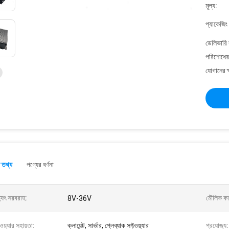
মূল্য:
প্যাকেজিং
ডেলিভারি 
পরিশোধের 
যোগানের ক
 তথ্য
পণ্যের বর্ণনা
্যুৎ সরবরাহ:
মৌলিক কার
8V-36V
টওয়্যার সহায়তা:
ক্লায়েন্ট, সার্ভার, প্লেব্যাক সফ্টওয়্যার
প্রযোজ্য: