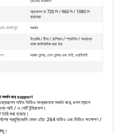
ট্রাকের বহরগুলি
অ্যানালগ বা 720 পি / 960 পি / 1080 পি
ক্যামেরা
 এভি আউটপুট:
সমর্থন
ইংরেজি / চীনা / রাশিয়ান / স্প্যানিশ / অন্যান্য
ভাষা কাস্টমাইজ করা যায়
ংশন:
দরজা সেন্সর, তেল সেন্সর এবং তাই, ওয়াইফাই
েরা সমর্থন করে support
য়্যারলেস লাইভ ভিডিও সংক্রমণকে সমর্থন করে, গুগল ম্যাপে
ন্য আই / ও পোর্ট ইন্টারফেস।
ি তৈরি করা হয়েছে।
সর্বশেষ প্রযুক্তিগুলি যেমন এইচ .264 অডিও এবং ভিডিও সংক্ষেপণ /
কিছু।