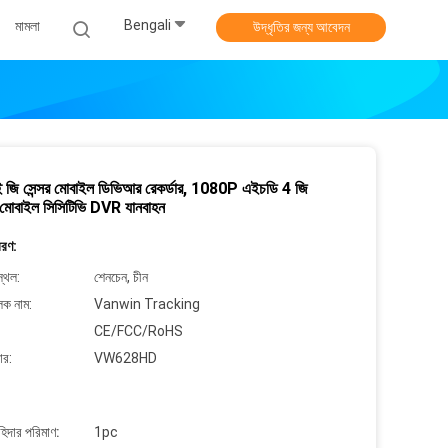
Bengali
মামলা
উদ্ধৃতির জন্য আবেদন
ই জি সেন্সর মোবাইল ডিভিআর রেকর্ডার, 1080P এইচডি 4 জি
মোবাইল সিসিটিভি DVR যানবাহন
বরণ:
্থল:
শেনচেন, চীন
লক নাম:
Vanwin Tracking
CE/FCC/RoHS
ার:
VW628HD
াহিদার পরিমাণ:
1pc