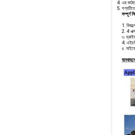
এর কাঠাম
পণ্যটিতে
সম্পূর্ণ 
1. বিকল
2. 4 এক্
৩. ড্রা
4. এইচড
৫. মাইফ
যানবাহন