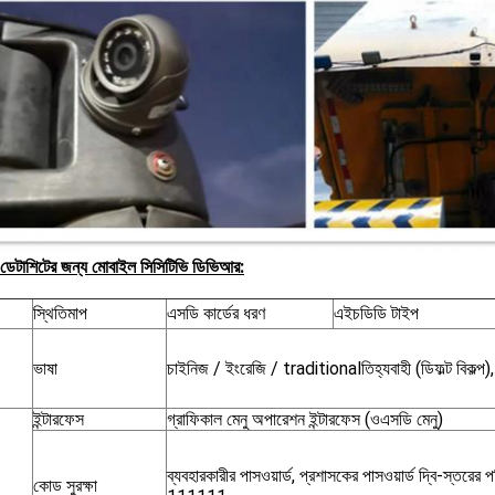
 ডেটাশিটের জন্য মোবাইল সিসিটিভি ডিভিআর:
স্থিতিমাপ
এসডি কার্ডের ধরণ
এইচডিডি টাইপ
ভাষা
চাইনিজ / ইংরেজি / traditionalতিহ্যবাহী (ডিফল্ট বিকল্প)
ইন্টারফেস
গ্রাফিকাল মেনু অপারেশন ইন্টারফেস (ওএসডি মেনু)
ব্যবহারকারীর পাসওয়ার্ড, প্রশাসকের পাসওয়ার্ড দ্বি-স্তরের পর
কোড সুরক্ষা