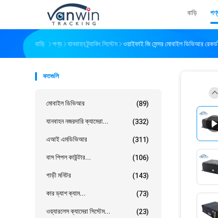
বাড়ি
পণ্
বাড়ি
পণ্য
যানবাহন ট্র্যাকিং সিস্টেম
ওয়াইফাই জি সেন্সর মোবাইল ডিভিআর রেক
কতগুলি
মোবাইল ডিভিআর
(89)
যানবাহন নজরদারি ক্যামেরা...
(332)
এআই এমডিভিআর
(311)
বাস পিপল কাউন্টার...
(106)
গাড়ী মনিটর
(143)
কার ড্যাশ ক্যাম...
(73)
ওয়্যারলেস ক্যামেরা সিস্টেম...
(23)