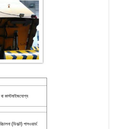
, বা কাস্টমাইজযোগ্য
িচালনা (ডিফল্ট) পাসওয়ার্ড: