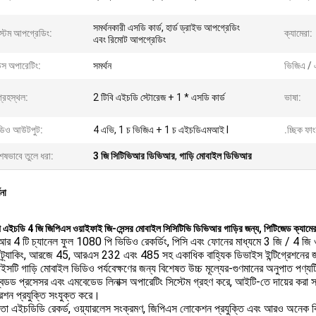
সমর্থনকারী এসডি কার্ড, হার্ড ড্রাইভ আপগ্রেডিং
্টেম আপগ্রেডিং:
ক্যামেরা:
এবং রিমোট আপগ্রেডিং
উস অপারেটিং:
সমর্থন
ভিজিএ /
্রহস্থল:
2 টিবি এইচডি স্টোরেজ + 1 * এসডি কার্ড
ভাষা:
ডিও আউটপুট:
4 এভি, 1 চ ভিজিএ + 1 চ এইচডিএমআই I
.চ্ছিক ফা
েষভাবে তুলে ধরা:
3 জি সিটিভিআর ডিভিআর
,
গাড়ি মোবাইল ডিভিআর
ণনা
এইচডি 4 জি জিপিএস ওয়াইফাই জি-সেন্সর মোবাইল সিসিটিভি ডিভিআর গাড়ির জন্য, পিটিজেড ক্যাম
র 4 টি চ্যানেল ফুল 1080 পি ভিডিও রেকর্ডিং, পিসি এবং ফোনের মাধ্যমে 3 জি / 4 জি ও
ট্র্যাকিং, আরজে 45, আরএস 232 এবং 485 সহ একাধিক বাহ্যিক ডিভাইস ইন্টিগ্রেশনের জ
সটি গাড়ি মোবাইল ভিডিও পর্যবেক্ষণের জন্য বিশেষত উচ্চ মূল্যের-গুণমানের অনুপাত পণ্যট
বেডড প্রসেসর এবং এমবেডেড লিনাক্স অপারেটিং সিস্টেম গ্রহণ করে, আইটি-তে দায়ের করা 
েশন প্রযুক্তি সংযুক্ত করে।
ষমতা এইচডিডি রেকর্ড, ওয়্যারলেস সংক্রমণ, জিপিএস লোকেশন প্রযুক্তি এবং আরও অনেক 