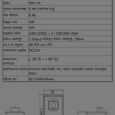
অডিও
অডিও সহ
নূন্যতম আলোকসজ্জা
0 লাক্স (আইআর চালু)
গামা পরিবর্তন
0.45
নিয়ন্ত্রণ লাভ
অটো
আলোর ভারসাম্য
অটো
বৈদ্যুতিন শাটার
1/60 (1/50) ~ 1 / 100,000 সেকেন্ড
ভিডিও আউটপুট
1.0Vp-p সংমিশ্রণ ভিডিও আউটপুট, 75hm
এস / এন অনুপাত
48 ডিবি এরও বেশি
অপারেশনাল ভোল্টেজ
DC12V
অপারেশনাল
(- 25 ℃ ~ + 85 ℃)
তাপমাত্রা
অ্যাপ্লিকেশন ব্যবহার
যানবাহনের মধ্যে ট্যাক্সি, বাস, গাড়ির অভ্যন্তরীণ ব্যবহার অন্তর্ভুক্ত
রয়েছে।
শরীরের মাপ
82.7x69x39mm