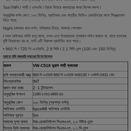
Taxi ট্যাক্সি / গাড়ী / এসওভি / ট্রাক ভিতরে ব্যবহারের জন্য বিশেষ নকশা।
অনুভূমিক দর্শন কোণ: ১৩০ ডিগ্রি, ড্রাইভার এবং যাত্রীর ভিডিও রেকর্ডিংয়ের সাথে সিঙ্ক্রোনাস
নিতে পারে;
Night চমৎকার রাত-দর্শন, পরিষ্কার চিত্র, সামান্য গোলমাল
I যখন আইআর লাইট চালু থাকে, তখন এতে ইনফ্রারেড দৃশ্যমান লাইন থাকবে না, যাতে চালকের
দৃষ্টি বিভ্রান্ত হয় না, তাই এটি নিরাপদ ড্রাইভিং হতে পারে।
• 960 পি / 720 পি এএইচডি, 2.8 মিমি / 2.1 মিমি লেন্স (100 এবং 150 ডিগ্রি)
লুকানো গাড়ি নজরদারি ক্যামেরা
বিশেষ উল্লেখ
মডেল
VW-C518 ডুয়াল গাড়ী ক্যামেরা
ছবি সনাক্তকারী যন্ত্র
960 পি এএইচডি 960 পি এএইচডি আর0130 + এনভিপি 2431 এইচ
সিংক্রোনাইজ
INT
স্ক্যান করা হচ্ছে
2: 1 ইন্টারলেস
অনুভূমিক উপাংশ
1280 (এইচ) x960 (v)
অনুভূমিক কোণ
১৩০ ডিগ্রি (প্রশস্ত দর্শন)
আইআর এলইডি
6pcsΦ8 আইআর এলইডি
আইআর দূরত্ব
5m
সামনের দৃশ্য ক্যাম
উচ্চ-রেজোলিউশন সিএমওএস, ২.৮ মিটার লেন্স
ভিতরে ভিউ ক্যামের
উচ্চ-রেজোলিউশন সিএমওএস, ২.১ মি লেন্স