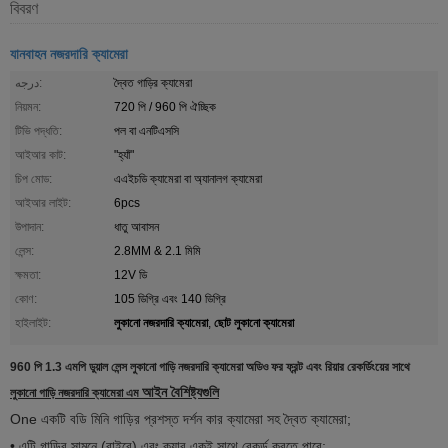
বিবরণ
যানবাহন নজরদারি ক্যামেরা
درجه:
দ্বৈত গাড়ির ক্যামেরা
নিয়মন:
720 পি / 960 পি ঐচ্ছিক
টিভি পদ্ধতি:
পল বা এনটিএসসি
আইআর কাট:
"হ্যাঁ"
চিপ মোড:
এএইচডি ক্যামেরা বা অ্যানালগ ক্যামেরা
আইআর লাইট:
6pcs
উপাদান:
ধাতু আবাসন
লেন্স:
2.8MM & 2.1 মিমি
ক্ষমতা:
12V ডি
কোণ:
105 ডিগ্রি এবং 140 ডিগ্রি
লুকানো নজরদারি ক্যামেরা
ছোট লুকানো ক্যামেরা
হাইলাইট:
,
960 পি 1.3 এমপি ডুয়াল লেন্স লুকানো গাড়ি নজরদারি ক্যামেরা অডিও ফর ফ্রন্ট এবং রিয়ার রেকর্ডিংয়ের সাথে
আইন বৈশিষ্ট্যগুলি
লুকানো গাড়ি নজরদারি ক্যামেরা এম
One একটি বডি মিনি গাড়ির প্রশস্ত দর্শন কার ক্যামেরা সহ দ্বৈত ক্যামেরা;
• এটি গাড়ির সামনে (বাইরে) এবং ক্যাব একই সাথে রেকর্ড করতে পারে;