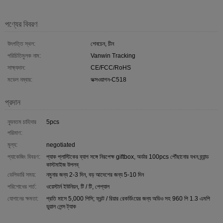
পণ্যের বিবরণ
উৎপত্তি স্থল:
শেনচেন, চীন
পরিচিতিমুলক নাম:
Vanwin Tracking
সাক্ষ্যদান:
CE/FCC/RoHS
মডেল নম্বার:
ভক্সওয়াগন-C518
প্রদান
ন্যূনতম চাহিদার
5pcs
পরিমাণ:
মূল্য:
negotiated
প্যাকেজিং বিবরণ:
প্যাক প্লাস্টিকের ব্যাগ সঙ্গে নিরপেক্ষ giftbox, অর্ডার 100pcs পৌঁছানোর যখন ব্র্যান্ড
কাস্টমাইজ উপলব্
ডেলিভারি সময়:
নমুনার জন্য 2-3 দিন, বড় আদেশের জন্য 5-10 দিন
পরিশোধের শর্ত:
ওয়েস্টার্ন ইউনিয়ন, টি / টি, পেপ্যাল
যোগানের ক্ষমতা:
প্রতি মাসে 5,000 পিসি; ফ্রন্ট / রিয়ার রেকর্ডিংয়ের জন্য অডিও সহ 960 পি 1.3 এমপি
ডুয়াল লেন্স ট্যাক