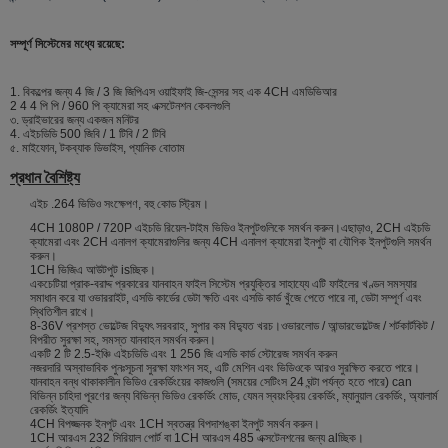
সম্পূর্ণ সিস্টেমের মধ্যে রয়েছে:
1. বিকল্পের জন্য 4 জি / 3 জি জিপিএস ওয়াইফাই জি-সেন্সর সহ এক 4CH এমডিভিআর
2 4 4 পি পি / 960 পি ক্যামেরা সহ এক্সটেনশন কেবলগুলি
৩. ড্রাইভারের জন্য একজন মনিটর
4. এইচডিডি 500 জিবি / 1 টিবি / 2 টিবি
৫. মাইফোন, টকব্যাক ডিভাইস, প্যানিক বোতাম
প্রধান বৈশিষ্ট্য
এইচ .264 ভিডিও সংক্ষেপণ, বহু কোড স্ট্রিম।
4CH 1080P / 720P এইচডি রিয়েল-টাইম ভিডিও ইনপুটগুলিকে সমর্থন করুন।এছাড়াও, 2CH এইচডি
ক্যামেরা এবং 2CH এনালগ ক্যামেরাগুলির জন্য 4CH এনালগ ক্যামেরা ইনপুট বা যৌগিক ইনপুটগুলি সমর্থন
করুন।
1CH ভিজিএ আউটপুট isচ্ছিক।
একচেটিয়া প্রাক-বরাদ্দ প্রকারের যানবাহন ফাইল সিস্টেম প্রযুক্তির সাহায্যে এটি ফাইলের খণ্ডন সমস্যার
সমাধান করে যা ওভাররাইট, এসডি কার্ডের ডেটা ক্ষতি এবং এসডি কার্ড খুঁজে পেতে পারে না, ডেটা সম্পূর্ণ এবং
স্থিতিশীল রাখে।
8-36V প্রশস্ত ভোল্টেজ বিদ্যুৎ সরবরাহ, সুপার কম বিদ্যুত খরচ।ওভারলোড / আন্ডারভোল্টেজ / শর্টকার্টকিট /
বিপরীত সুরক্ষা সহ, সমস্ত যানবাহন সমর্থন করুন।
একটি 2 টি 2.5-ইঞ্চি এইচডিডি এবং 1 256 জি এসডি কার্ড স্টোরেজ সমর্থন করুন
নজরদারি অস্বাভাবিক পুনঃসূচনা সুরক্ষা ফাংশন সহ, এটি মেশিন এবং ভিডিওকে আরও সুরক্ষিত করতে পারে।
যানবাহন বন্ধ থাকাকালীন ভিডিও রেকর্ডিংয়ের কাজগুলি (সময়ের সেটিংস 24 ঘন্টা পর্যন্ত হতে পারে) can
বিভিন্ন চাহিদা পূরণের জন্য বিভিন্ন ভিডিও রেকর্ডিং মোড, যেমন স্বয়ংক্রিয় রেকর্ডিং, ম্যানুয়াল রেকর্ডিং, অ্যালার্ম
রেকর্ডিং ইত্যাদি
4CH বিপজ্জনক ইনপুট এবং 1CH স্বতন্ত্র বিপদাশঙ্কা ইনপুট সমর্থন করুন।
1CH আরএস 232 সিরিয়াল পোর্ট বা 1CH আরএস 485 এক্সটেনশনের জন্য alচ্ছিক।