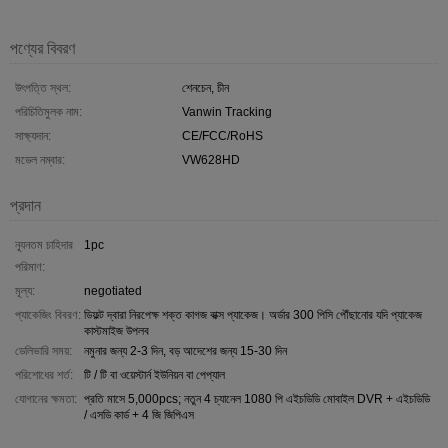
পণ্যের বিবরণ
উৎপত্তি স্থল:
শেনচেন, চীন
পরিচিতিমুলক নাম:
Vanwin Tracking
সাক্ষ্যদান:
CE/FCC/RoHS
মডেল নম্বার:
VW628HD
প্রদান
ন্যূনতম চাহিদার
1pc
পরিমাণ:
মূল্য:
negotiated
প্যাকেজিং বিবরণ:
ডিফল্ট দ্বারা নিরপেক্ষ শক্ত কাগজ বাক্স প্যাকেজ। অর্ডার 300 পিসি পৌঁছানোর যদি প্যাকেজ
কাস্টমাইজ উপলব
ডেলিভারি সময়:
নমুনার জন্য 2-3 দিন, বড় আদেশের জন্য 15-30 দিন
পরিশোধের শর্ত:
টি / টি বা ওয়েস্টার্ন ইউনিয়ন বা পেপ্যাল
যোগানের ক্ষমতা:
প্রতি মাসে 5,000pcs; নতুন 4 চ্যানেল 1080 পি এইচডিডি মোবাইল DVR + এইচডিডি
/ এসডি কার্ড + 4 জি জিপিএস