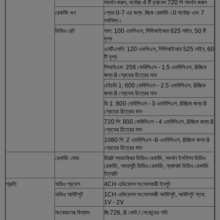
সমর্থন করুন, সর্বোচ্চ 4 টি চ্যানেল 720 পি সমর্থন করুন
রেকর্ডিং গুণ
গ্রেড 0-7 এর জন্য .চ্ছিক রেকর্ডিং।0 সর্বোচ্চ এবং 7
সর্বনিম্ন।
ভিডিও রেট
পাল: 100 এফপিএস, সিসিআইআর 625 লাইন, 50 টি
দৃশ্য
এনটিএসসি: 120 এফপিএস, সিসিআইআর 525 লাইন, 60
টি দৃশ্য
সিআইএফ: 256 কেবিপিএস - 1.5 এমবিপিএস, 8চ্ছিক
জন্য 8 গ্রেডের চিত্রের মান
এইচডি 1: 600 কেবিপিএস - 2.5 এমবিপিএস, 8চ্ছিক
জন্য 8 গ্রেডের চিত্রের মান
ডি 1: 800 কেবিপিএস - 3 এমবিপিএস, 8চ্ছিক জন্য 8
গ্রেডের চিত্রের মান
720 পি: 800 কেবিপিএস - 4 এমবিপিএস, 8চ্ছিক জন্য 8
গ্রেডের চিত্রের মান
1080 পি: 2 এমবিপিএস -6 এমবিপিএস, 8চ্ছিক জন্য 8
গ্রেডের চিত্রের মান
রেকর্ডিং মোড
ডিফল্ট স্বয়ংক্রিয় ভিডিও রেকর্ডিং, সমর্থন ইগনিশন ভিডিও
রেকর্ডিং, সময়সূচী ভিডিও রেকর্ডিং, অ্যালার্ম ভিডিও রেকর্ডিং
ইত্যাদি
শ্রুতি
অডিও প্রবেশ
4CH এভিয়েশন সংযোগকারী ইনপুট
অডিও আউটপুট
1CH এভিয়েশন সংযোগকারী আউটপুট, আউটপুট স্তর:
1V - 2V
সংকোচনের বিন্যাস
জি.726, 8 কেবি / সেকেন্ডের গতি