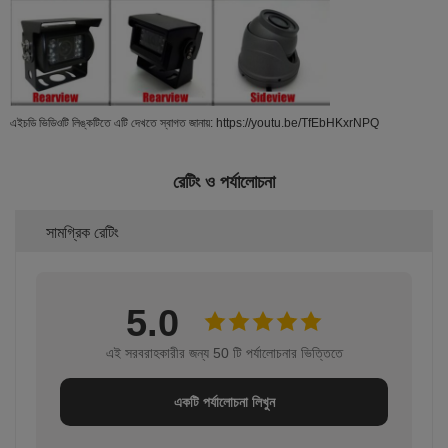
এইচডি ভিডিওটি লিঙ্কটিতে এটি দেখতে স্বাগত জানায়: https://youtu.be/TfEbHKxrNPQ
রেটিং ও পর্যালোচনা
সামগ্রিক রেটিং
5.0
এই সরবরাহকারীর জন্য 50 টি পর্যালোচনার ভিত্তিতে
একটি পর্যালোচনা লিখুন