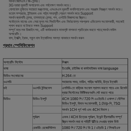
সমর্থন জিপিএস / জি-সেন্সর।
3G দ্বারা দূরবর্তী অপারেশন এবং পর্যবেক্ষণ সমর্থন করে।
যোগাযোগ চুক্তির সহায়তা মন্ত্রণালয়, এসএমএস দূরবর্তী কনফিগারেশন এবং সরঞ্জাম নিয়ন্ত্রণ সমর্থন করে।
ভয়েস সম্প্রচার, ইন্টারকম এবং পাঠ্য সময়সূচী প্রেরণ সমর্থন করে Support
সমর্থন জ্বালানী সেন্সর, তাপমাত্রা সেন্সর, পস, এলইডি বিজ্ঞাপনের স্ক্রিন।
সর্বোত্তম মানের এবং সেরা মূল্য সহ স্থিতিশীল এবং নির্ভরযোগ্য শকপ্রুফ এভিয়েশন সংযোগকারী, সহজেই
প্লাগ করতে বা টানতে সক্ষম Support
সম্পূর্ণ বদ্ধ লক ডিজাইন সহ, এটি কার্যকরভাবে মানবসৃষ্ট নাশকতা প্রতিরোধ করতে পারে;সমর্থন মাউস
অপারেটিং।
বাস, ট্যাক্সি, ট্রাক, স্কুল বাস ইত্যাদিসহ সমস্ত যানবাহন সমর্থন করুন
প্রধান স্পেসিফিকেশন
অপারেটিং সিস্টেম
লিনাক্স
ভাষা
ইংরেজি, চাইনিজ বা কাস্টমাইজড ভাষা language
ভিডিও সংকোচনের
H.264 তে
ওএসডি
সহায়তার সময়, তারিখ, গাড়ির আইডি, চিত্র ইত্যাদি
গুই
ওএসডি ইন্টারফেস
এলসিডি-তে বাহ্যিক সংযোগ স্থাপন করতে পারে এবং রিমোট
দ্বারা সিস্টেমের নির্দিষ্টকরণগুলি সেট করতে পারে
ভিডিও
ভিডিও ইনপুট
4CH 1080 পি / 720 পি এএইচডি / এনালগ / যৌগিক
ভিডিও ইনপুট, বিমান সংযোগকারী, 1.0Vp-পি, 75Ω
সমর্থন 1CH পূর্ণ পর্দা এবং 4CH বিভাগ।
পূর্বরূপ
একক / 4CH চিত্রের পূর্বরূপ, ইভেন্ট ট্রিগারটির সম্পূর্ণ
স্ক্রিন সমর্থন করা বা গাড়িটি উল্টিয়ে দেওয়ার ব্যাক ভিউ
রেকর্ডিং রেজোলিউশন
1080 পি / 720 পি / ডি 1 / এইচডি 1 / সিআইএফ