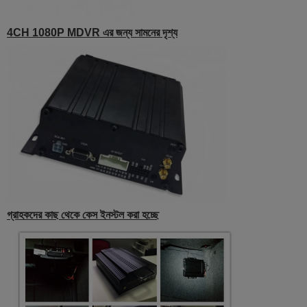
4CH 1080P MDVR এর জন্য সামনের দৃশ্য
গ্রাহকদের কাছ থেকে কেস ইনস্টল করা হচ্ছে