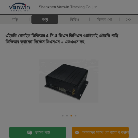
Shenzhen Vanwin Tracking Co.,Ltd
বাড়ি
পণ্য
ভিডিও
ভিআর শো
>>
এইচডি মোবাইল ডিভিআর 4 সি 4 জিএস জিপিএস ওয়াইফাই এইচডি গাড়ি
ডিভিআর ক্যামেরা সিস্টেম ডিএসএম + এডএএস সহ
ভালো দাম
আমাদের সাথে যোগাযোগ করুন