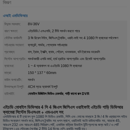
বিবরণ
এআই এমডিভিআর
বিদ্যুৎ সরবরাহ:
8V-36V
ধারণ ক্ষমতা:
এইচডিডি / এসএসডি, 2 টিবি সমর্থন করতে পারে
মৌলিক কার্যাবলী:
3 জি রিয়েল টাইম, জিপিএস ট্র্যাকিং, ওয়াই-ফাই সহ 4 1080 পি ক্যামেরা পর্যবেক্ষণ
সফ্টওয়্যার সহায়তা:
ক্লায়েন্ট, সার্ভার, প্লেব্যাক সফ্টওয়্যার
প্রযোজ্য:
বাস, ট্রাক, ট্যাক্সি, ক্যাব, পেট্রল, খননকারক, খনি ট্রাকের বহরগুলি
সিস্টেম আপগ্রেডিং:
সমর্থনকারী এসডি কার্ড, হার্ড ড্রাইভ আপগ্রেডিং এবং রিমোট আপগ্রেডিং
ক্যামেরা:
1 ~ 4 অ্যানালগ বা এএইচডি 1080 পি ক্যামেরা
মাত্রা:
150 * 137 * 60mm
মাউস অপারেটিং:
সমর্থন
বিপদাশঙ্কা ইনপুট:
4CH স্তর অ্যালার্ম ইনপুট
মোবাইল ডিজিটাল ভিডিও রেকর্ডার
গাড়ী কালো বক্স DVR
হাইলাইট:
,
এইচডি মোবাইল ডিভিআর 4 সি 4 জিএস জিপিএস ওয়াইফাই এইচডি গাড়ি ডিভিআর
ক্যামেরা সিস্টেম ডিএসএম + এডএএস সহ
এমডিভিআর 4 টি চ্যানেল ফুল 1080 পি ভিডিও রেকর্ডিং, পিসি এবং ফোনের মাধ্যমে 3 জি / 4 জি ওয়্যারলেস লাইভ
ভিডিও সংক্রমণ সমর্থন করে, জিপিএস ট্র্যাকিং সহ গুগল ম্যাপে, ওয়াইফাই অটো ডাউনলোডিং সহ, আরজে 45,
আরএস 232 এবং আরএস 485 সিরিয়াল পোর্ট, একাধিক বাহ্যিক ডিভাইস ইন্টিগ্রেশনের জন্য আই / ও পোর্ট
ইন্টারফেস।এর স্টোরেজ (সর্বোচ্চ 2 টিবি) 14 দিনের বেশি রেকর্ডিং স্থায়ী হয়।