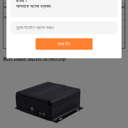
ভোল্টেজ ইনপুট
খরচ
সাপোর্ট টাইম সেটআপ স্টার্টআপ / শাটডাউন, বিলম্বিত পাওয়ার
অফ ফাংশন
শক্তি এবং খরচ
ইনপুট ভোল্টেজ
ডিসি: + 8 ভি - + 36 ভি
আউটপুট ভোল্টেজ
+ + 12V / 1.5A + 5V / 1.5A
পাওয়ার অফ সুরক্ষা
সমস্ত রেকর্ড করা তথ্য স্বয়ংক্রিয়ভাবে সুরক্ষিত করতে
ইউপিএস প্রযুক্তি এবং হঠাৎ বিদ্যুৎ বন্ধ হওয়ার ক্ষেত্রে
ফাইলগুলি অকেজো হওয়া নিশ্চিত করে নিন।
জমা দিন
খরচ
সাধারণ কাজ <14 ডাব্লু, স্ট্যান্ডবাই <0.5 ডাব্লু
4CH 1080P MDVR এর পিছনে দেখুন