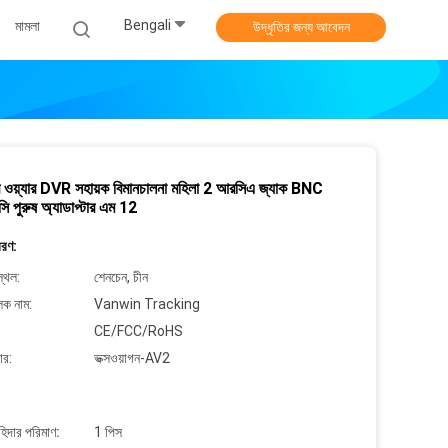
Bengali
মামলা
উদ্ধৃতির জন্য আবেদন
 ওয়্যার DVR সহায়ক বিমানচালনা মহিলা 2 আরসিএ জ্যাক BNC
সি পুরুষ অ্যাডাপ্টার এম 12
বরণ:
্থল:
শেনচেন, চীন
লক নাম:
Vanwin Tracking
CE/FCC/RoHS
ার:
ভক্সওয়াগন-AV2
াহিদার পরিমাণ:
1 পিস