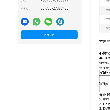
টেল:
+8613640968399
পাদ
ফ্যাক্স:
86-755-27087480
আদর
আব
বিশ
যোগাযোগ
পণ্যের বর্
4-পিন থ
4PIN মহি
সংযোগকার
করার জন্
আইটেম ন
বৈশিষ্ট্য:
প্রধান বৈশি
1. মহিলা 
2. Rain
3. DVR, 