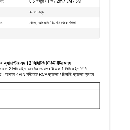
ঘ্য:
0.5 মি দূরে / 1 মি / 2m / 3M / 5M
কালচে হলুদ
্গ:
মহিলা, আরএসি, বিএনসি থেকে মহিলা
 অ্যাডাপ্টার এম 12 সিসিটিভি সিকিউরিটির জন্য
ান্ত এবং 2 পিসি মহিলা আরসিএ সংযোগকারী এবং 1 পিসি মহিলা ডিসি
রে।
আপনার 4PIN মনিটরতে RCA ক্যামেরা / রিভার্সিং ক্যামেরা ব্যবহার