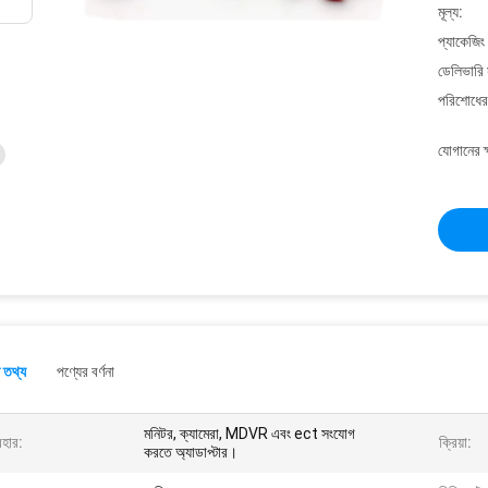
মূল্য:
প্যাকেজিং
ডেলিভারি 
পরিশোধের 
যোগানের ক
 তথ্য
পণ্যের বর্ণনা
মনিটর, ক্যামেরা, MDVR এবং ect সংযোগ
বহার:
ক্রিয়া:
করতে অ্যাডাপ্টার।