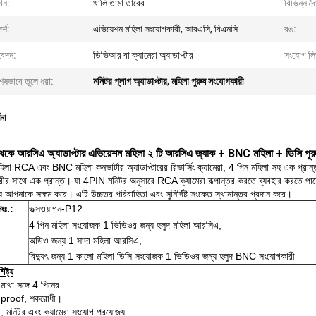
ান:
খালি তামা তারের
বিভিন্ন দৈর্
্শ:
এভিয়েশন মহিলা সংযোগকারী, আরএসি, বিএনসি
রঙ:
েদন:
ডিভিআর বা ক্যামেরা অ্যাডাপ্টার
সংযোগ লিঙ
েষভাবে তুলে ধরা:
মনিটর প্লাগ অ্যাডাপ্টার
,
মহিলা পুরুষ সংযোগকারী
ণনা
েকে আরসিএ অ্যাডাপ্টার এভিয়েশন মহিলা ২ টি আরসিএ জ্যাক + BNC মহিলা + ডিসি পুরুষ
লা RCA ​​এবং BNC মহিলা কনভার্টার অ্যাডাপ্টারের রিভার্সিং ক্যামেরা, 4 পিন মহিলা সহ এক প্র
ীর সাথে এক প্রান্ত।
যা 4PIN মনিটর অনুসারে RCA ক্যামেরা রূপান্তর করতে ব্যবহার করতে পা
য আপনাকে সক্ষম করে।
এটি উচ্চতর পরিবাহিতা এবং সুনির্দিষ্ট সংকেত স্থানান্তর প্রদান করে।
ংঃ.:
ভক্সওয়াগন-P12
4 পিন মহিলা সংযোজক 1 ভিডিওর জন্য হলুদ মহিলা আরসিএ,
অডিও জন্য 1 সাদা মহিলা আরসিএ,
বিদ্যুৎ জন্য 1 কালো মহিলা ডিসি সংযোজক 1 ভিডিওর জন্য হলুদ BNC সংযোগকারী
ষ্ট্য
মাথা সঙ্গে 4 পিনের
proof, শকরোধী।
মনিটর এবং ক্যামেরা সংযোগ প্রযোজ্য