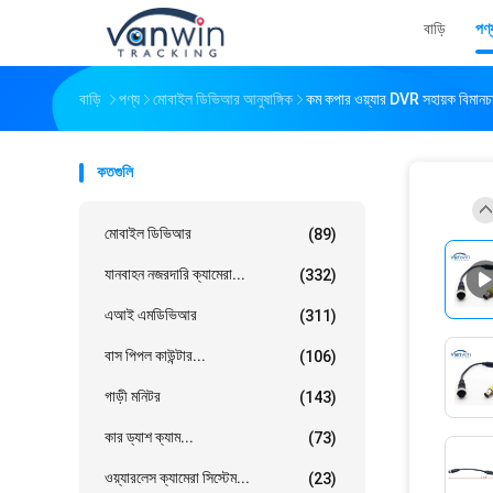
বাড়ি
পণ্
বাড়ি
পণ্য
মোবাইল ডিভিআর আনুষাঙ্গিক
কম কপার ওয়্যার DVR সহায়ক বিমানচ
কতগুলি
মোবাইল ডিভিআর
(89)
যানবাহন নজরদারি ক্যামেরা...
(332)
এআই এমডিভিআর
(311)
বাস পিপল কাউন্টার...
(106)
গাড়ী মনিটর
(143)
কার ড্যাশ ক্যাম...
(73)
ওয়্যারলেস ক্যামেরা সিস্টেম...
(23)