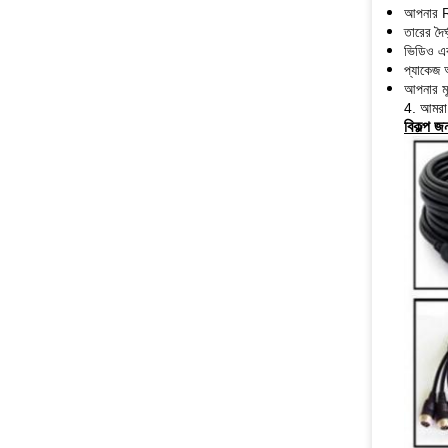
আপনার R
তারের দৈর
ভিডিও এবং
প্যাকেজ অ
আপনার মূ
4. আমরা 
বিকল্প জ