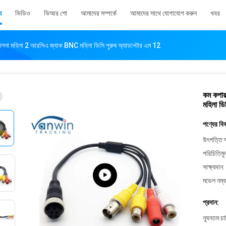
য
ভিডিও
ভিআর শো
আমাদের সম্পর্কে
আমাদের সাথে যোগাযোগ করুন
খবর
ালনা মহিলা 2 আরসিএ জ্যাক BNC মহিলা ডিসি পুরুষ অ্যাডাপ্টার এম 12
কম কপার
মহিলা ডি
পণ্যের বি
উৎপত্তি স
পরিচিতিমু
সাক্ষ্যদান:
মডেল নম্ব
প্রদান:
ন্যূনতম চ