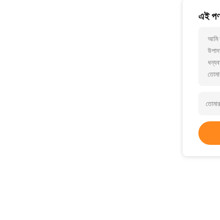
এই পণ্
আমি 
উপাদা
ধন্যব
তোমা