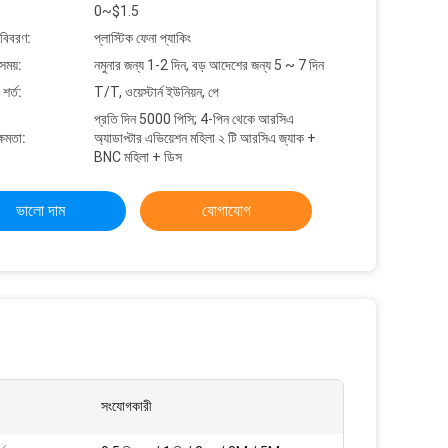
0~$1.5
 বিবরণ:
প্লাস্টিক ফেনা প্যাকিং
সময়:
নমুনার জন্য 1-2 দিন, বড় আদেশের জন্য 5 ~ 7 দিন
শর্ত:
T/T, ওয়েস্টার্ন ইউনিয়ন, পে
প্রতি দিন 5000 পিসি; 4-পিন থেকে আরসিএ
্ষমতা:
অ্যাডাপ্টার এভিয়েশন মহিলা ২ টি আরসিএ জ্যাক +
BNC মহিলা + ডিস
ভালো দাম
যোগাযোগ
সংযোগকারী