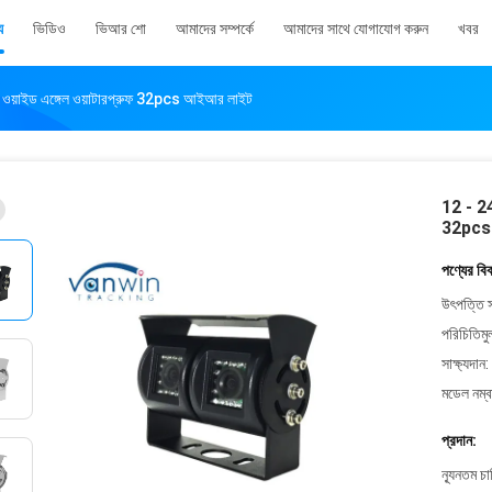
য
ভিডিও
ভিআর শো
আমাদের সম্পর্কে
আমাদের সাথে যোগাযোগ করুন
খবর
রা ওয়াইড এঙ্গেল ওয়াটারপ্রুফ 32pcs আইআর লাইট
12 - 24V
32pcs
পণ্যের বি
উৎপত্তি স
পরিচিতিমু
সাক্ষ্যদান:
মডেল নম্ব
প্রদান:
ন্যূনতম চ