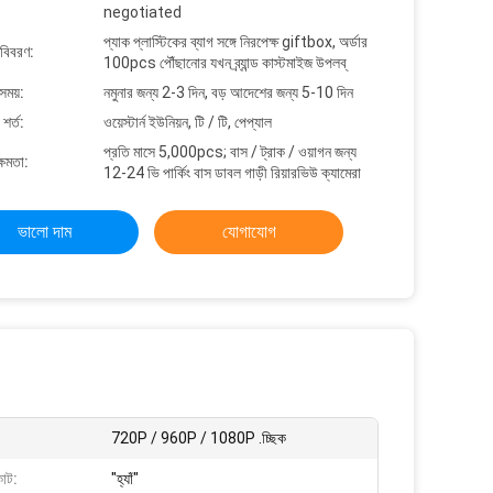
negotiated
প্যাক প্লাস্টিকের ব্যাগ সঙ্গে নিরপেক্ষ giftbox, অর্ডার
 বিবরণ:
100pcs পৌঁছানোর যখন ব্র্যান্ড কাস্টমাইজ উপলব্
সময়:
নমুনার জন্য 2-3 দিন, বড় আদেশের জন্য 5-10 দিন
শর্ত:
ওয়েস্টার্ন ইউনিয়ন, টি / টি, পেপ্যাল
প্রতি মাসে 5,000pcs; বাস / ট্রাক / ওয়াগন জন্য
্ষমতা:
12-24 ভি পার্কিং বাস ডাবল গাড়ী রিয়ারভিউ ক্যামেরা
ভালো দাম
যোগাযোগ
720P / 960P / 1080P .চ্ছিক
াট:
"হ্যাঁ"