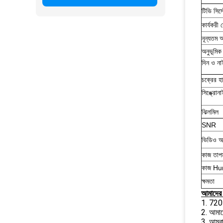
টিভি সিস্
কার্যকরী
নূন্যতম 
অনুভূমিক
দিন ও ন
চক্রের হ
সিঙ্ক্রো
ঝিলমিল
SNR
ভিডিও আ
কাজ তাপম
কাজ Hum
ক্ষমতা
আমাদের 
1. 720P
2. আমাদ
3. আমরা