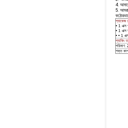
4. আমাদে
5. আমরা
কঠোরভাব
প্যাকেজ র
• 1 এক্স
• 1 এক্স 
• • 1 এক্
প্যাকিং ত
পরিমাণ:
শক্ত ক