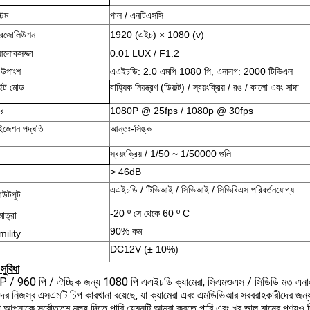
টেম
পাল / এনটিএসসি
 রেজোলিউশন
1920 (এইচ) × 1080 (v)
আলোকসজ্জা
0.01 LUX / F1.2
 উপাংশ
এএইচডি: 2.0 এমপি 1080 পি, এনালগ: 2000 টিভিএল
াইট মোড
বাহ্যিক নিয়ন্ত্রণ (ডিফল্ট) / স্বয়ংক্রিয় / রঙ / কালো এবং সাদা
ার
1080P @ 25fps / 1080p @ 30fps
নাইজেশন পদ্ধতি
আন্তঃ-সিঙ্ক
স্বয়ংক্রিয় / 1/50 ~ 1/50000 গুলি
> 46dB
এএইচডি / টিভিআই / সিভিআই / সিভিবিএস পরিবর্তনযোগ্য
উটপুট
-20 º সে থেকে 60 º C
াত্রা
90% কম
ility
DC12V (± 10%)
সুবিধা
 / 960 পি / ঐচ্ছিক জন্য 1080 পি এএইচডি ক্যামেরা, সিএমওএস / সিডিডি মত এনালগ
ের নিজস্ব এসএমটি চিপ কারখানা রয়েছে, যা ক্যামেরা এবং এমডিভিআর সরবরাহকারীদের জন
 আপনাকে সর্বোত্তম মূল্য দিতে পারি যেমনটি আমরা করতে পারি এবং খুব ভাল মানের পণ্যও 