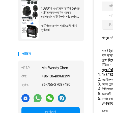
পরী
1080 পি এএইচডি আইপি 69 কে
ওয়াটারপ্রুফ ওয়াইড এঙ্গেল
আই
ড্যাশক্যাম নাইট ভিশন কার ডোম
ক্যামেরা
বিশ
আইপি৬৯কে শক প্রতিরোধী গাড়ি
ক্যামেরা
পণ্যের বর্
বাস / ট্র
পরিচিতি
বাস ডাবল
লেন্স দি
নিরীক্ষ
পরিচিতি:
Ms. Wendy Chen
প্রধান বৈশি
1/3 "SO
টেল:
+8613640968399
ওয়াইড-এঙ
ডাবল লেন
ফ্যাক্স:
86-755-27087480
মিনি আলো
জলরোধী:
দেখার ক
স্পেসিফি
সেন্সর
যোগাযোগ