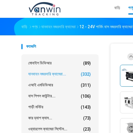
বাড়ি
পণ্
বাড়ি
পণ্য
যানবাহন নজরদারি ক্যামেরা
12 - 24V পার্কিং বাস নজরদারি ক্যামে
কতগুলি
মোবাইল ডিভিআর
(89)
যানবাহন নজরদারি ক্যামেরা...
(332)
এআই এমডিভিআর
(311)
বাস পিপল কাউন্টার...
(106)
গাড়ী মনিটর
(143)
কার ড্যাশ ক্যাম...
(73)
ওয়্যারলেস ক্যামেরা সিস্টেম...
(23)