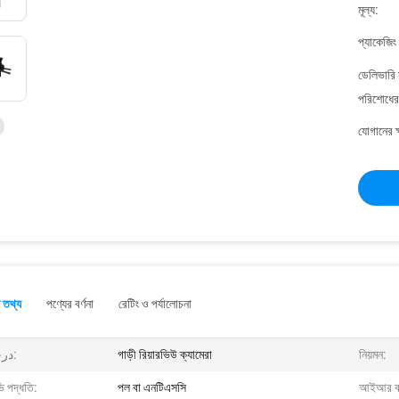
মূল্য:
প্যাকেজিং
ডেলিভারি 
পরিশোধের 
যোগানের ক
 তথ্য
পণ্যের বর্ণনা
রেটিং ও পর্যালোচনা
درجه:
গাড়ী রিয়ারভিউ ক্যামেরা
নিয়মন:
ি পদ্ধতি:
পল বা এনটিএসসি
আইআর ক