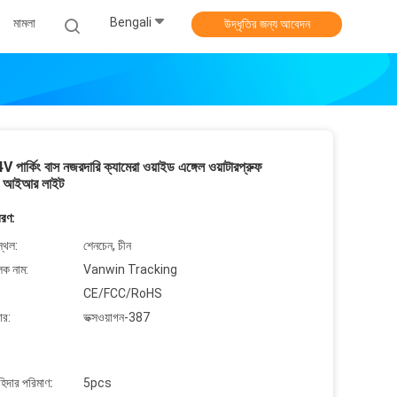
Bengali
মামলা
উদ্ধৃতির জন্য আবেদন
 পার্কিং বাস নজরদারি ক্যামেরা ওয়াইড এঙ্গেল ওয়াটারপ্রুফ
 আইআর লাইট
বরণ:
্থল:
শেনচেন, চীন
লক নাম:
Vanwin Tracking
CE/FCC/RoHS
ার:
ভক্সওয়াগন-387
াহিদার পরিমাণ:
5pcs