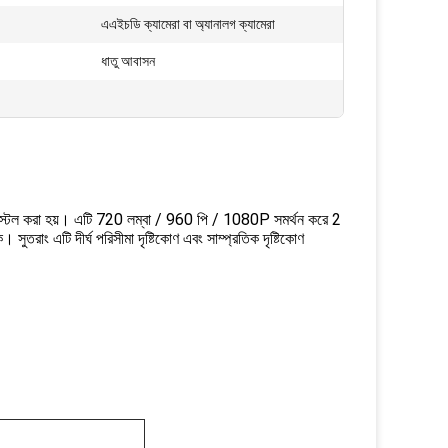
এএইচডি ক্যামেরা বা অ্যানালগ ক্যামেরা
ধাতু আবাসন
নস্টল করা হয়।
এটি 720 লম্বা / 960 পি / 1080P সমর্থন করে 2
কে।
সুতরাং এটি দীর্ঘ পরিসীমা দৃষ্টিকোণ এবং সাম্প্রতিক দৃষ্টিকোণ