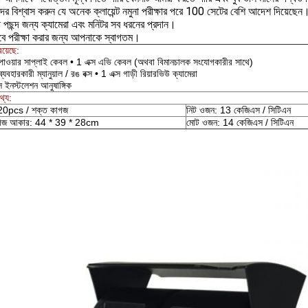
র বিশ্বাস করুন যে অনেক ক্লায়েন্ট নমুনা পরীক্ষার পরে 100 সেটের বেশি আদেশ দিয়েছেন
 পছন্দ জন্য ক্যামেরা এবং মনিটর সব ধরনের প্রদান।
ে পরীক্ষা করার জন্য আপনাকে স্বাগতম।
য়েছে:
 পাওয়ার সাপ্লাই কেবল • 1 এক্স এভি কেবল (অথবা বিমানচালক সংযোগকারীর সাথে)
ব্যবহারকারী ম্যানুয়াল / রঙ বক্স • 1 এক্স গাড়ী রিয়ারভিউ ক্যামেরা
স ইনস্টলেশন আনুষাঙ্গিক
থ্য:
 20pcs / শক্ত কাগজ
নিট ওজন: 13 কেজিএস / সিটিএন
াগজ আকার: 44 * 39 * 28cm
মোট ওজন: 14 কেজিএস / সিটিএন