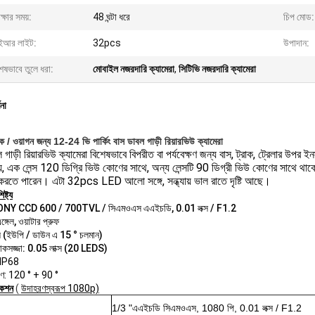
ক্ষার সময়:
48 ঘন্টা ধরে
চিপ মোড:
আর লাইট:
32pcs
উপাদান:
েষভাবে তুলে ধরা:
মোবাইল নজরদারি ক্যামেরা
,
সিটিভি নজরদারি ক্যামেরা
ণনা
াক / ওয়াগন জন্য 12-24 ভি পার্কিং বাস ডাবল গাড়ী রিয়ারভিউ ক্যামেরা
 গাড়ী রিয়ারভিউ ক্যামেরা বিশেষভাবে বিপরীত বা পর্যবেক্ষণ জন্য বাস, ট্রাক, ট্রেলার উপর ই
য়ে, এক লেন্স 120 ডিগ্রি ভিউ কোণের সাথে, অন্য লেন্সটি 90 ডিগ্রী ভিউ কোণের সাথে থা
ণ করতে পারেন।
এটা 32pcs LED আলো সঙ্গে, সন্ধ্যায় ভাল রাতে দৃষ্টি আছে।
ষ্ট্য
NY CCD 600 / 700TVL / সিএমওএস এএইচডি, 0.01 লক্স / F1.2
্গেল, ওয়াটার প্রুফ
্স (ইউপি / ডাউন এ 15 ° চলমান)
কসজ্জা: 0.05 লাক্স (20 LEDS)
 IP68
োণ: 120 ° + 90 °
কেশন
(
উদাহরণস্বরূপ 1080p)
1/3 "এএইচডি সিএমওএস, 1080 পি, 0.01 লক্স / F1.2