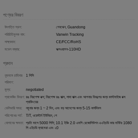
পণ্যের বিবরণ
উৎপত্তি স্থল:
শেনঝেন, Guandong
পরিচিতিমুলক নাম:
Vanwin Tracking
সাক্ষ্যদান:
CE/FCC/RoHS
মডেল নম্বার:
ভক্সওয়াগন-110HD
প্রদান
ন্যূনতম চাহিদার
1 পিসি
পরিমাণ:
মূল্য:
negotiated
প্যাকেজিং বিবরণ:
রঙ নিরপেক্ষ বক্স; নিরপেক্ষ রঙ বাক্স, সাদা বাক্স এবং আপনার বিকল্পের জন্য কাস্টমাইজ বক্স
প্যাকিংয়ের
ডেলিভারি সময়:
নমুনার জন্য 1 ~ 2 দিন, এবং বড় আদেশের জন্য 5-15 কার্যদিবস
পরিশোধের শর্ত:
T/T, ওয়েস্টার্ন ইউনিয়ন, পে
যোগানের ক্ষমতা:
প্রতি মাসে 5000 পিসি; 10.1 ইঞ্চি 2.0 এমপি রেজোলিউশন এএইচডি কার মনিটর 1080
পি এইচডি ক্যামেরা এবং ২0