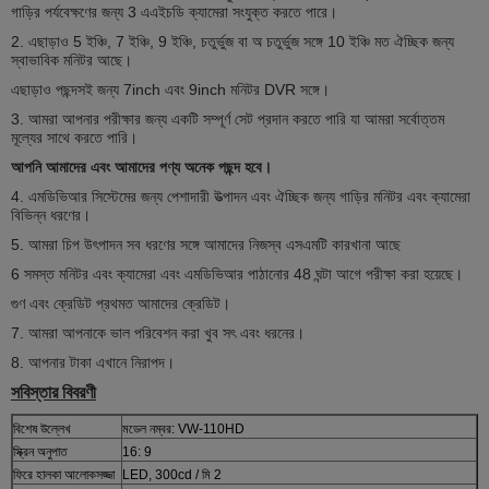
গাড়ির পর্যবেক্ষণের জন্য 3 এএইচডি ক্যামেরা সংযুক্ত করতে পারে।
2. এছাড়াও 5 ইঞ্চি, 7 ইঞ্চি, 9 ইঞ্চি, চতুর্ভুজ বা অ চতুর্ভুজ সঙ্গে 10 ইঞ্চি মত ঐচ্ছিক জন্য
স্বাভাবিক মনিটর আছে।
এছাড়াও পছন্দসই জন্য 7inch এবং 9inch মনিটর DVR সঙ্গে।
3. আমরা আপনার পরীক্ষার জন্য একটি সম্পূর্ণ সেট প্রদান করতে পারি যা আমরা সর্বোত্তম
মূল্যের সাথে করতে পারি।
আপনি আমাদের এবং আমাদের পণ্য অনেক পছন্দ হবে।
4. এমডিভিআর সিস্টেমের জন্য পেশাদারী উত্পাদন এবং ঐচ্ছিক জন্য গাড়ির মনিটর এবং ক্যামেরা
বিভিন্ন ধরণের।
5. আমরা চিপ উৎপাদন সব ধরণের সঙ্গে আমাদের নিজস্ব এসএমটি কারখানা আছে
6 সমস্ত মনিটর এবং ক্যামেরা এবং এমডিভিআর পাঠানোর 48 ঘন্টা আগে পরীক্ষা করা হয়েছে।
গুণ এবং ক্রেডিট প্রথমত আমাদের ক্রেডিট।
7. আমরা আপনাকে ভাল পরিবেশন করা খুব সৎ এবং ধরনের।
8. আপনার টাকা এখানে নিরাপদ।
সবিস্তার বিবরণী
বিশেষ উল্লেখ
মডেল নম্বর: VW-110HD
স্ক্রিন অনুপাত
16: 9
ফিরে হালকা আলোকসজ্জা
LED, 300cd / মি 2