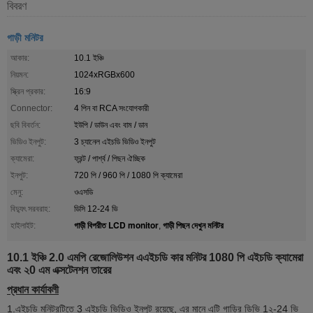
বিবরণ
গাড়ী মনিটর
আকার:
10.1 ইঞ্চি
নিয়মন:
1024xRGBx600
স্ক্রিন প্রকার:
16:9
Connector:
4 পিন বা RCA ​​সংযোগকারী
ছবি বিবর্তন:
ইউপি / ডাউন এবং বাম / ডান
ভিডিও ইনপুট:
3 চ্যানেল এইচডি ভিডিও ইনপুট
ক্যামেরা:
ফ্রন্ট / পার্শ্ব / পিছন ঐচ্ছিক
ইনপুট:
720 পি / 960 পি / 1080 পি ক্যামেরা
মেনু:
ওএসডি
বিদ্যুৎ সরবরাহ:
ডিসি 12-24 ভি
গাড়ী বিপরীত LCD monitor
গাড়ী পিছন দেখুন মনিটর
হাইলাইট:
,
10.1 ইঞ্চি 2.0 এমপি রেজোলিউশন এএইচডি কার মনিটর 1080 পি এইচডি ক্যামেরা
এবং ২0 এম এক্সটেনশন তারের
প্রধান কার্যাবলী
1.এইচডি মনিটরটিতে 3 এইচডি ভিডিও ইনপুট রয়েছে, এর মানে এটি গাড়ির ডিভি 1২-24 ভি