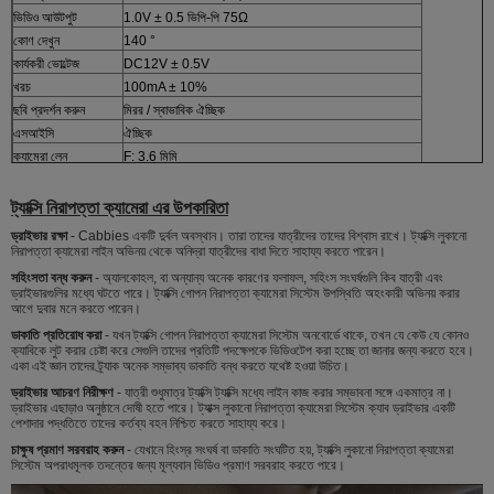
ভিডিও আউটপুট
1.0V ± 0.5 ভিপি-পি 75Ω
কোণ দেখুন
140 °
কার্যকরী ভোল্টেজ
DC12V ± 0.5V
খরচ
100mA ± 10%
ছবি প্রদর্শন করুন
মিরর / স্বাভাবিক ঐচ্ছিক
এসআইসি
ঐচ্ছিক
ক্যামেরা লেন
F: 3.6 মিমি
ট্যাক্সি নিরাপত্তা ক্যামেরা এর উপকারিতা
ড্রাইভার রক্ষা
- Cabbies একটি দুর্বল অবস্থান।
তারা তাদের যাত্রীদের তাদের বিশ্বাস রাখে।
ট্যাক্সি লুকানো
নিরাপত্তা ক্যামেরা
লাইন অভিনয় থেকে অনিদ্রা যাত্রীদের বাধা দিতে সাহায্য করতে পারেন।
সহিংসতা বন্ধ করুন
- অ্যালকোহল, বা অন্যান্য অনেক কারণের ফলাফল, সহিংস সংঘর্ষগুলি কিব যাত্রী এবং
ড্রাইভারগুলির মধ্যে ঘটতে পারে।
ট্যাক্সি গোপন নিরাপত্তা ক্যামেরা সিস্টেম
উপস্থিতি
অহংকারী অভিনয় করার
আগে দুবার মনে করতে পারেন।
ডাকাতি প্রতিরোধ করা
- যখন
ট্যাক্সি গোপন নিরাপত্তা ক্যামেরা সিস্টেম
অনবোর্ডে থাকে, তখন যে কেউ যে কোনও
ক্যাবিকে লুট করার চেষ্টা করে সেগুলি তাদের প্রতিটি পদক্ষেপকে ভিডিওটেপ করা হচ্ছে তা জানার জন্য করতে হবে।
একা এই জ্ঞান তাদের ট্র্যাক অনেক সম্ভাব্য ডাকাতি বন্ধ করতে যথেষ্ট হওয়া উচিত।
ড্রাইভার আচরণ নিরীক্ষণ
- যাত্রী শুধুমাত্র ট্যাক্সি ট্যাক্সি মধ্যে লাইন কাজ করার সম্ভাবনা সঙ্গে একমাত্র না।
ড্রাইভার এছাড়াও অনুষ্ঠানে দোষী হতে পারে।
ট্যাক্স লুকানো নিরাপত্তা ক্যামেরা সিস্টেম
ক্যাব ড্রাইভার একটি
পেশাদার পদ্ধতিতে তাদের কর্তব্য বহন নিশ্চিত করতে সাহায্য করে।
চাক্ষুষ প্রমাণ সরবরাহ করুন
- যেখানে হিংস্র সংঘর্ষ বা ডাকাতি সংঘটিত হয়,
ট্যাক্সি লুকানো নিরাপত্তা ক্যামেরা
সিস্টেম
অপরাধমূলক তদন্তের জন্য মূল্যবান ভিডিও প্রমাণ সরবরাহ করতে পারে।