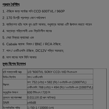
প্রধান বৈশিষ্ট্য
1. ঐচ্ছিক জন্য সর্বোচ্চ সনি CCD 600TVL / 960P
2. 170 ডিগ্রী প্রশস্ত কোণ পর্যবেক্ষণ
3. ব্যক্তিগত ছাঁচ সঙ্গে খুব ছোট আকার, শুধুমাত্র আমরা এটি উত্পাদন করতে পারেন
4. অত্যন্ত শক্তিশালী এবং স্থিতিশীল মানের
5. সেরা বিক্রয় ক্যামেরা এক
6. Cabale জ্যাক: বিমান / BNC / RCA ঐচ্ছিক;
7. পাল / এনটিএসসি ঐচ্ছিক, DC12V শক্তি সরবরাহ;
8. ভাল মানের সঙ্গে মিনি আকার
মুখ্য বিশেষ উল্লেখ
ছবি সনাক্তকারী যন্ত্র
1/3 "600TVL SONY CCD /
HD সিএমওএস
ভিডিও সিস্টেম
পাল / এনটিএসসি
ফল: 752 (এইচ) × 582 (ভি) /
এএইচডি-এম (1000TVL)
পিক্সেল
এনটিএসসি: 768 (এইচ) × 494 (ভি) /
এএইচডি-এম (1000TVL)
অনুভূমিক উপাংশ
600 টিভিএল / 720 পি
ন্যূনতম আলোকসজ্জা
0.01LUX (0 লক্স আইআর)
SNR
≥46dB
ইলেকট্রনিক শাটার
1 / 50-1 / 10000 (এস)