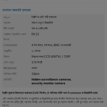
যানবাহন নজরদারি ক্যামেরা
درجه:
ট্যাক্সি বা ছোট গাড়ী ক্যামেরা
প্রয়োগ:
সামনে দেখুন / রিয়ারভিউ
টিভি পদ্ধতি:
পাল বা এনটিএসসি
ভোল্টেজ, বৈদ্যুতিক একক
DC12
বিশেষ:
Connector:
4 পিন বিমান, বর্গক্ষেত্র, BNC সংযোগকারী
ওয়ারান্টীর:
১২ মাসের
নিয়মন:
বিকল্পের জন্য CCD 600TVL / 720P
কোণ দেখুন:
170 ডিগ্রী
Micphone:
সমর্থন
আইআর লাইট:
10pcs
hidden surveillance cameras
হাইলাইট:
,
security monitor camera
ট্যাক্সি লুকানো নিরাপত্তা ক্যামেরা DVR সিস্টেম, 8 আইআর লাইট সঙ্গে Frontview বা রিয়ারভিউ ক্যাম
এটি মোবাইল DVR সিস্টেম বা ফ্রন্টভিউ বা রিয়ারভিউয়ের জন্য বিপরীত সিস্টেমের সাথে ব্যবহার করা যেতে পারে।
এটা তার শুভ রাত্রি দৃষ্টি, প্রশস্ত ডিগ্রী, এবং বিশেষ ছাঁচ সঙ্গে খুব স্বাগত জানাই। এটি খুব শক্ত এবং সহজে ভাঙ্গা
হয় না।