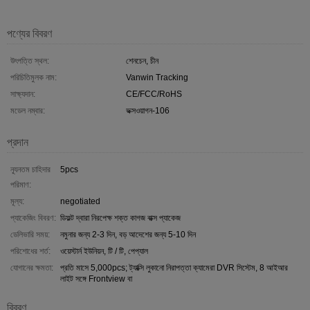
পণ্যের বিবরণ
উৎপত্তি স্থল:
শেনচেন, চীন
পরিচিতিমুলক নাম:
Vanwin Tracking
সাক্ষ্যদান:
CE/FCC/RoHS
মডেল নম্বার:
ভক্সওয়াগন-106
প্রদান
ন্যূনতম চাহিদার
5pcs
পরিমাণ:
মূল্য:
negotiated
প্যাকেজিং বিবরণ:
ডিফল্ট দ্বারা নিরপেক্ষ শক্ত কাগজ বাক্স প্যাকেজ
ডেলিভারি সময়:
নমুনার জন্য 2-3 দিন, বড় আদেশের জন্য 5-10 দিন
পরিশোধের শর্ত:
ওয়েস্টার্ন ইউনিয়ন, টি / টি, পেপ্যাল
যোগানের ক্ষমতা:
প্রতি মাসে 5,000pcs; ট্যাক্সি লুকানো নিরাপত্তা ক্যামেরা DVR সিস্টেম, 8 আইআর
লাইট সঙ্গে Frontview বা
বিবরণ