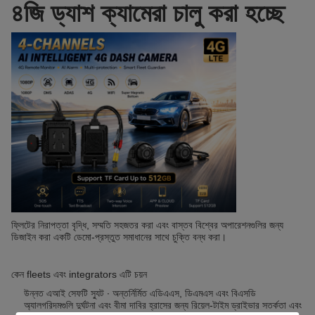
৪জি ড্যাশ ক্যামেরা চালু করা হচ্ছে
ফ্লিটের নিরাপত্তা বৃদ্ধি, সম্মতি সহজতর করা এবং বাস্তব বিশ্বের অপারেশনগুলির জন্য
ডিজাইন করা একটি ডেমো-প্রস্তুত সমাধানের সাথে চুক্তি বন্ধ করা।
কেন fleets এবং integrators এটি চয়ন
উন্নত এআই সেফটি স্যুট ∙ অন্তর্নির্মিত এডিএএস, ডিএমএস এবং বিএসডি
অ্যালগরিদমগুলি দুর্ঘটনা এবং বীমা দাবির হ্রাসের জন্য রিয়েল-টাইম ড্রাইভার সতর্কতা এবং